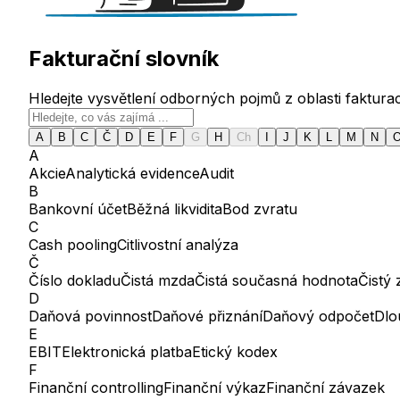
Fakturační slovník
Hledejte vysvětlení odborných pojmů z oblasti fakturac
A
B
C
Č
D
E
F
G
H
Ch
I
J
K
L
M
N
A
Akcie
Analytická evidence
Audit
B
Bankovní účet
Běžná likvidita
Bod zvratu
C
Cash pooling
Citlivostní analýza
Č
Číslo dokladu
Čistá mzda
Čistá současná hodnota
Čistý 
D
Daňová povinnost
Daňové přiznání
Daňový odpočet
Dlo
E
EBIT
Elektronická platba
Etický kodex
F
Finanční controlling
Finanční výkaz
Finanční závazek