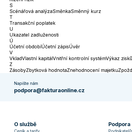
S
Scénářová analýza
Směnka
Směnný kurz
T
Transakční poplatek
U
Ukazatel zadluženosti
Ú
Účetní období
Účetní zápis
Úvěr
V
Vklad
Vlastní kapitál
Vnitřní kontrolní systém
Výkaz zisků
Z
Zásoby
Zbytková hodnota
Znehodnocení majetku
Zpožd
Napište nám
podpora@fakturaonline.cz
O službě
Podpora
Ceník a tarify
Podnikatel