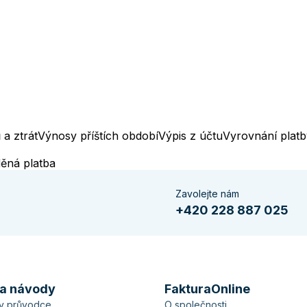
 a ztrát
Výnosy příštích období
Výpis z účtu
Vyrovnání platb
ěná platba
Zavolejte nám
+420 228 887 025
 a návody
FakturaOnline
ův průvodce
O společnosti