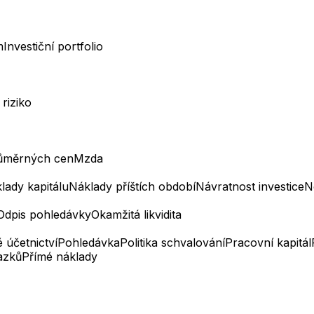
m
Investiční portfolio
 riziko
ůměrných cen
Mzda
lady kapitálu
Náklady příštích období
Návratnost investice
N
Odpis pohledávky
Okamžitá likvidita
 účetnictví
Pohledávka
Politika schvalování
Pracovní kapitál
azků
Přímé náklady