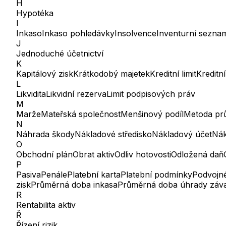
H
Hypotéka
I
Inkaso
Inkaso pohledávky
Insolvence
Inventurní sezna
J
Jednoduché účetnictví
K
Kapitálový zisk
Krátkodobý majetek
Kreditní limit
Kreditní
L
Likvidita
Likvidní rezerva
Limit podpisových práv
M
Marže
Mateřská společnost
Menšinový podíl
Metoda pr
N
Náhrada škody
Nákladové středisko
Nákladový účet
Nák
O
Obchodní plán
Obrat aktiv
Odliv hotovosti
Odložená daň
P
Pasiva
Penále
Platební karta
Platební podmínky
Podvojné
zisk
Průměrná doba inkasa
Průměrná doba úhrady záv
R
Rentabilita aktiv
Ř
Řízení rizik