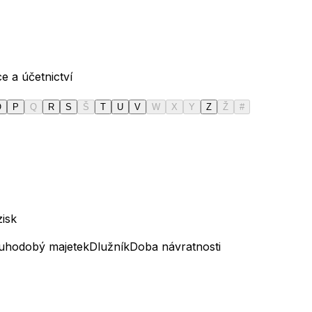
e a účetnictví
O
P
Q
R
S
Š
T
U
V
W
X
Y
Z
Ž
#
zisk
uhodobý majetek
Dlužník
Doba návratnosti