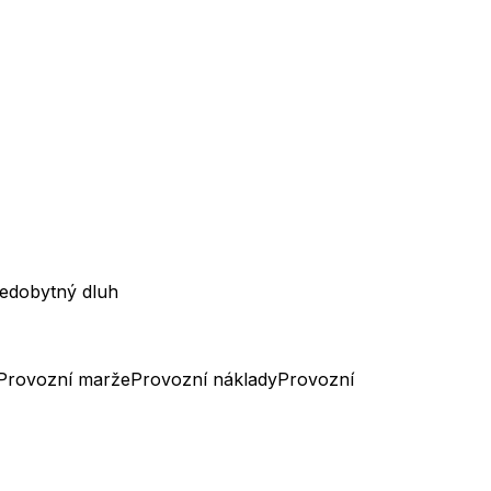
edobytný dluh
Provozní marže
Provozní náklady
Provozní