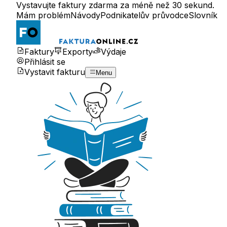
Vystavujte faktury zdarma za méně než 30 sekund.
Mám problém
Návody
Podnikatelův průvodce
Slovník
Faktury
Exporty
Výdaje
Přihlásit se
Vystavit fakturu
Menu