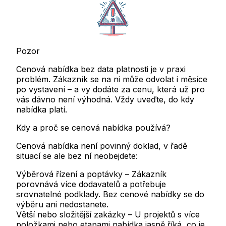
Pozor
Cenová nabídka bez data platnosti je v praxi
problém. Zákazník se na ni může odvolat i měsíce
po vystavení – a vy dodáte za cenu, která už pro
vás dávno není výhodná.
Vždy uveďte, do kdy
nabídka platí.
Kdy a proč se cenová nabídka používá?
Cenová nabídka není povinný doklad, v řadě
situací se ale bez ní neobejdete:
Výběrová řízení a poptávky
– Zákazník
porovnává více dodavatelů a potřebuje
srovnatelné podklady. Bez cenové nabídky se do
výběru ani nedostanete.
Větší nebo složitější zakázky
– U projektů s více
položkami nebo etapami nabídka jasně říká, co je