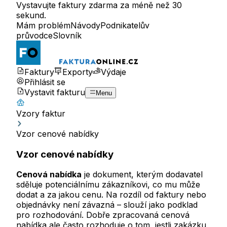
Vystavujte faktury zdarma za méně než 30
sekund.
Mám problém
Návody
Podnikatelův
průvodce
Slovník
Faktury
Exporty
Výdaje
Přihlásit se
Vystavit fakturu
Menu
Vzory faktur
Vzor cenové nabídky
Vzor cenové nabídky
Cenová nabídka
je dokument, kterým dodavatel
sděluje potenciálnímu zákazníkovi, co mu může
dodat a za jakou cenu. Na rozdíl od faktury nebo
objednávky není závazná – slouží jako podklad
pro rozhodování. Dobře zpracovaná cenová
nabídka ale často rozhoduje o tom, jestli zakázku