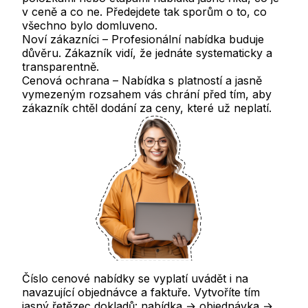
v ceně a co ne. Předejdete tak sporům o to, co
všechno bylo domluveno.
Noví zákazníci
– Profesionální nabídka buduje
důvěru. Zákazník vidí, že jednáte systematicky a
transparentně.
Cenová ochrana
– Nabídka s platností a jasně
vymezeným rozsahem vás chrání před tím, aby
zákazník chtěl dodání za ceny, které už neplatí.
Číslo cenové nabídky se vyplatí uvádět i na
navazující objednávce a faktuře. Vytvoříte tím
jasný řetězec dokladů: nabídka →
objednávka
→