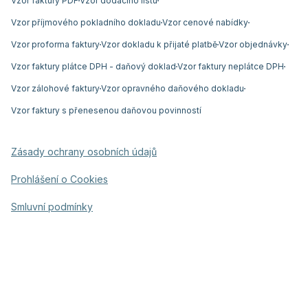
Vzor faktury PDF
Vzor dodacího listu
Vzor příjmového pokladního dokladu
Vzor cenové nabídky
Vzor proforma faktury
Vzor dokladu k přijaté platbě
Vzor objednávky
Vzor faktury plátce DPH - daňový doklad
Vzor faktury neplátce DPH
Vzor zálohové faktury
Vzor opravného daňového dokladu
Vzor faktury s přenesenou daňovou povinností
Zásady ochrany osobních údajů
Prohlášení o Cookies
Smluvní podmínky