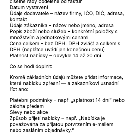
číselné řady oddělené od faktur
Datum vystavení
Údaje dodavatele
– název firmy, IČO, DIČ, adresa,
kontakt
Údaje zákazníka
– název nebo jméno, adresa
Popis zboží nebo služeb
– konkrétní položky s
množstvím a jednotkovými cenami
Cena celkem
– bez DPH, DPH zvlášť a celkem s
DPH (neplátce uvádí jen konečnou cenu)
Platnost nabídky
– obvykle 14 až 30 dní
Co se hodí doplnit:
Kromě základních údajů můžete přidat informace,
které nabídku zpřesní — a zákazníkovi usnadní
říct ano:
Platební podmínky
– např. „splatnost 14 dní“ nebo
záloha předem
Slevy nebo akce
Způsob přijetí nabídky
– např. „Nabídka je
považována za přijatou potvrzením e-mailem
nebo zasláním objednávky.“