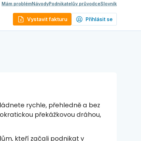
Mám problém
Návody
Podnikatelův průvodce
Slovník
Vystavit fakturu
Přihlásit se
ládnete rychle, přehledně a bez
rokratickou překážkovou dráhou,
m, kteří začali podnikat v