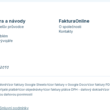
ra a návody
FakturaOnline
telův průvodce
O společnosti
Kontakty
blém
vývojáře
 2010
 Word
Vzor faktury Google Sheets
Vzor faktury v Google Docs
Vzor faktury PD
řijaté platbě
Vzor objednávky
Vzor faktury plátce DPH - daňový doklad
Vzor
ou daňovou povinností
Smluvní podmínky