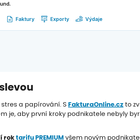
kund.
Faktury
Exporty
Výdaje
 slevou
stres a papírování. S
FakturaOnline.cz
to zv
m je, aby první kroky podnikatele nebyly by
í rok
tarifu PREMIUM
všem novým podnikatelů