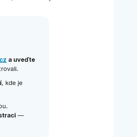
cz
a uveďte
rovali.
í
, kde je
ou.
straci
—