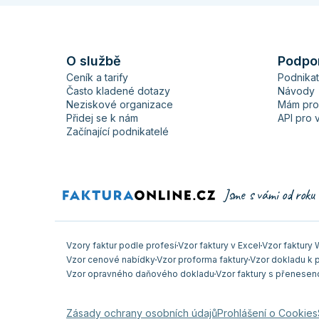
O službě
Podpo
Ceník a tarify
Podnika
Často kladené dotazy
Návody
Neziskové organizace
Mám pro
Přidej se k nám
API pro 
Začínající podnikatelé
Jsme s vámi od roku
Vzory faktur podle profesí
Vzor faktury v Excel
Vzor faktury
Vzor cenové nabídky
Vzor proforma faktury
Vzor dokladu k p
Vzor opravného daňového dokladu
Vzor faktury s přenesen
Zásady ochrany osobních údajů
Prohlášení o Cookies