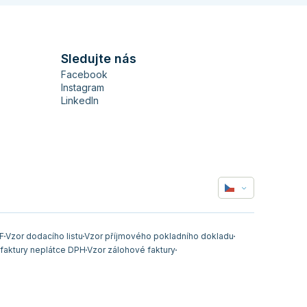
Sledujte nás
Facebook
Instagram
LinkedIn
F
Vzor dodacího listu
Vzor příjmového pokladního dokladu
 faktury neplátce DPH
Vzor zálohové faktury