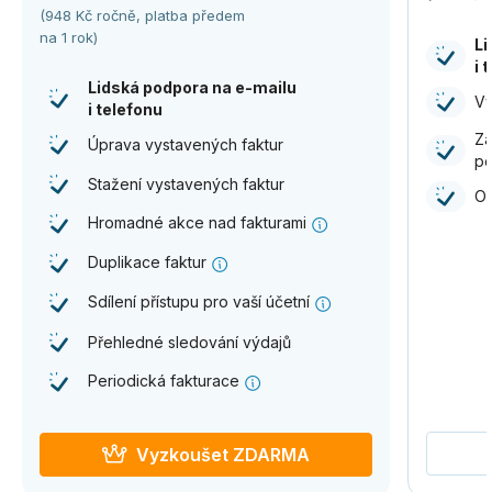
(948 Kč ročně, platba předem
na 1 rok)
Li
i 
Lidská podpora na e-⁠mailu
Vy
i telefonu
Zá
Úprava vystavených faktur
po
Stažení vystavených faktur
Od
Hromadné akce nad fakturami
Duplikace faktur
Sdílení přístupu pro vaší účetní
Přehledné sledování výdajů
Periodická fakturace
Vyzkoušet ZDARMA