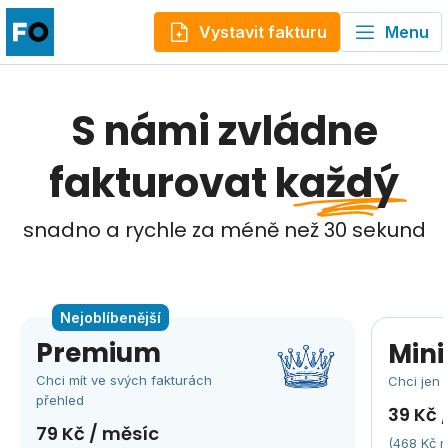
Vystavit fakturu
Menu
S námi zvládne
fakturovat
každý
snadno a rychle za méně než 30 sekund
Premium
Mini
Chci mít ve svých fakturách
Chci jen 
přehled
39 Kč 
79 Kč / měsíc
(468 Kč r