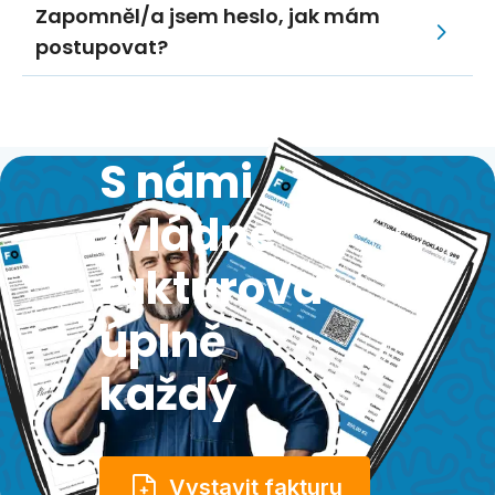
Zapomněl/a jsem heslo, jak mám
postupovat?
S námi
zvládne
fakturovat
úplně
každý
Vystavit fakturu