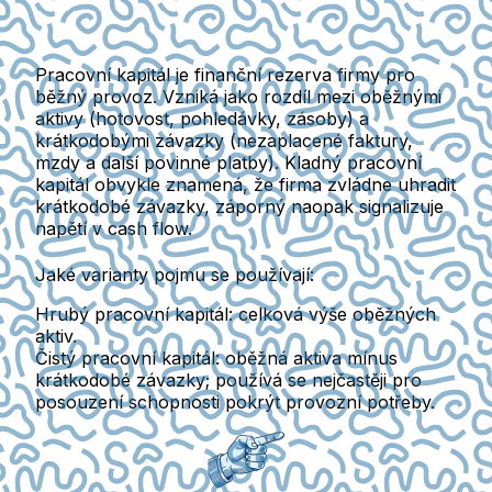
Pracovní kapitál
je finanční rezerva firmy pro
běžný provoz. Vzniká jako rozdíl mezi oběžnými
aktivy (hotovost, pohledávky, zásoby) a
krátkodobými závazky (nezaplacené faktury,
mzdy a další povinné platby). Kladný pracovní
kapitál obvykle znamená, že firma zvládne uhradit
krátkodobé závazky, záporný naopak signalizuje
napětí v cash flow.
Jaké varianty pojmu se používají:
Hrubý pracovní kapitál
: celková výše oběžných
aktiv.
Čistý pracovní kapitál
: oběžná aktiva mínus
krátkodobé závazky; používá se nejčastěji pro
posouzení schopnosti pokrýt provozní potřeby.