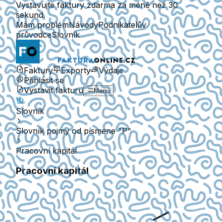
Vystavujte faktury zdarma za méně než 30
sekund.
Mám problém
Návody
Podnikatelův
průvodce
Slovník
Faktury
Exporty
Výdaje
Přihlásit se
Vystavit fakturu
Menu
Slovník
Slovník pojmy od písmene "P"
Pracovní kapitál
Pracovní kapitál