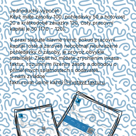
Jednoduchý výpočet
Když máte zásoby 100, pohledávky 50 a hotovost
20 a krátkodobé závazky 120, čistý pracovní
kapitál je 50 (170 − 120).
V praxi sledujte hlavně trend: pokud pracovní
kapitál roste a zároveň nebobtnají neuhrazené
pohledávky či zásoby, je provoz obvykle
stabilnější. Zlepšit ho můžete zrychlením inkasa
faktur, rozumným řízením zásob a dohodou o
přiměřených splatnostech s dodavateli.
S námi zvládne
fakturovat úplně každý
Vystavit fakturu