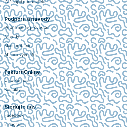
Začínající podnikatelé
Podpora a návody
Podnikatelův průvodce
Návody
Mám problém
API pro vývojáře
FakturaOnline
O společnosti
Kontakty
Sledujte nás
Facebook
Instagram