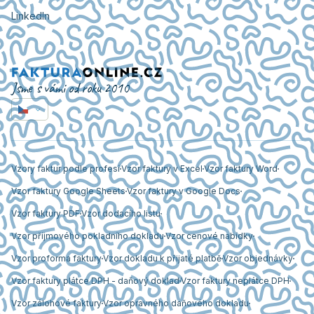
LinkedIn
Jsme s vámi od roku 2010
Vzory faktur podle profesí
Vzor faktury v Excel
Vzor faktury Word
Vzor faktury Google Sheets
Vzor faktury v Google Docs
Vzor faktury PDF
Vzor dodacího listu
Vzor příjmového pokladního dokladu
Vzor cenové nabídky
Vzor proforma faktury
Vzor dokladu k přijaté platbě
Vzor objednávky
Vzor faktury plátce DPH - daňový doklad
Vzor faktury neplátce DPH
Vzor zálohové faktury
Vzor opravného daňového dokladu