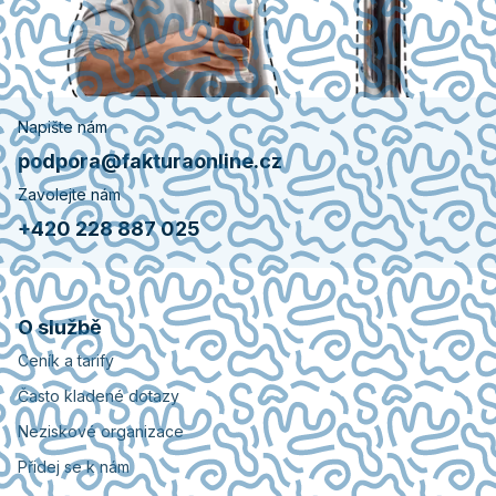
Napište nám
podpora@fakturaonline.cz
Zavolejte nám
+420 228 887 025
O službě
Ceník a tarify
Často kladené dotazy
Neziskové organizace
Přidej se k nám