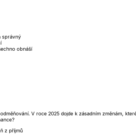
en správný
í
šechno obnáší
 odměňování. V roce 2025 dojde k zásadním změnám, které 
nance?
ň z příjmů