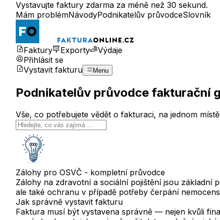
Vystavujte faktury zdarma za méně než 30 sekund.
Mám problém
Návody
Podnikatelův průvodce
Slovník
Faktury
Exporty
Výdaje
Přihlásit se
Vystavit fakturu
Menu
Podnikatelův průvodce fakturační g
Vše, co potřebujete vědět o fakturaci, na jednom místě
Zálohy pro OSVČ - kompletní průvodce
Zálohy na zdravotní a sociální pojištění jsou základní
ale také ochranu v případě potřeby čerpání nemocens
Jak správně vystavit fakturu
Faktura musí být vystavena správně — nejen kvůli finan