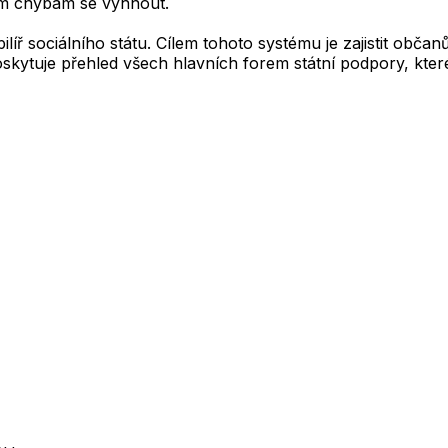
kým chybám se vyhnout.
ilíř sociálního státu. Cílem tohoto systému je zajistit obč
oskytuje přehled všech hlavních forem státní podpory, kter