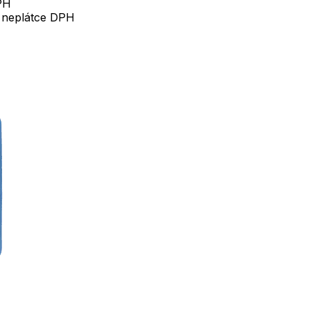
DPH
 i neplátce DPH