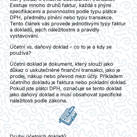
Existuje mnoho druhů faktur, každá s jinými
specifikacemi a povinnostmi podle typu plátce
DPH, předmětu plnění nebo typu transakce.
Tento článek vás provede jednotlivými typy faktur
a dokladů, jejich náležitostmi a pravidly
vystavování.
Účetní vs. daňový doklad – co to je a kdy se
používá?
Účetní doklad
je dokument, který slouží jako
důkaz o uskutečněné finanční transakci, jako je
prodej, nákup nebo převod mezi účty. Příkladem
účetního dokladu je faktura nebo pokladní doklad.
Pokud jste plátci DPH, označuje se tento doklad
jako
daňový doklad
a musí obsahovat specifické
náležitosti podle zákona.
Druhy účetních dokladů: