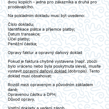
dvou kopiích –
jedna pro zákazníka a druhá pro
prodávajícího.
Na pokladním dokladu musí být uvedeno:
Číslo dokladu;
Identifikace plátce a příjemce platby;
Datum transakce;
Účel platby;
Peněžní částka;
Opravy faktur a opravný daňový doklad
Pokud je faktura chybně vystavena (např. zboží
bylo vráceno nebo byla poskytnuta sleva), musíte
vystavit
opravný daňový doklad
(dobropis). Tento
doklad musí obsahovat:
Rozdíl mezi opraveným a původním základem
daně;
Opravenou částku a DPH;
Důvod opravy.
Vnitřní doklady a vedení zásob