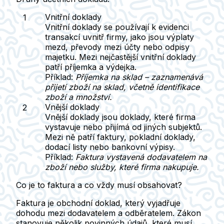
Vnitřní doklady
Vnitřní doklady
se používají k evidenci
transakcí uvnitř firmy, jako jsou výplaty
mezd, převody mezi účty nebo odpisy
majetku. Mezi nejčastější vnitřní doklady
patří příjemka a výdejka.
Příklad:
Příjemka na sklad – zaznamenává
přijetí zboží na sklad, včetně identifikace
zboží a množství.
Vnější doklady
Vnější doklady
jsou doklady, které firma
vystavuje nebo přijímá od jiných subjektů.
Mezi ně patří faktury, pokladní doklady,
dodací listy nebo bankovní výpisy.
Příklad:
Faktura vystavená dodavatelem na
zboží nebo služby, které firma nakupuje.
Co je to faktura a co vždy musí obsahovat?
Faktura je obchodní doklad, který vyjadřuje
dohodu mezi dodavatelem a odběratelem. Zákon
stanovuje několik povinných údajů, které musí