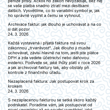
peníze přišly. Ačkoli ho zákon nevyžaduje, bez něj
se vaše platba snadno ztratí mezi desítkami
dalších. Vysvětlíme, co to variabilní symbol je, jak
ho správně vyplnit a čemu se vyhnout.
Archivace faktur: jak dlouho je uchovávat a na co
si dát pozor
24. 3. 2026
Každá vystavená i přijatá faktura má svou
zákonnou „trvanlivost". Jak dlouho ji musíte
uchovávat, závisí hlavně na tom, jestli jste plátce
DPH a zda vedete účetnictví nebo daňovou
evidenci. Podívejte se, jaké lhůty platí v roce 2026
a jak archivovat faktury tak, aby obstály při
kontrole z finančního úřadu.
Nezaplacená faktura: Jak postupovat krok za
krokem
24. 3. 2026
S nezaplacenou fakturou se setká skoro každý
podnikatel. Poradíme vám, jak postupovat od
první upomínky až po soudní vymáhání, jaké