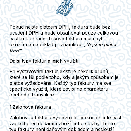
Pokud nejste
plátcem DPH
, faktura bude bez
uvedení DPH a bude obsahovat pouze celkovou
částku k úhradě. Taková faktura musí být
označena například poznámkou:
„Nejsme plátci
DPH“
.
Další typy faktur a jejich využití
Při vystavování faktur
existuje několik druhů,
které se liší podle toho, kdy a jakým způsobem je
platba vyžadována.
Každý typ faktury má své
specifické využití, které závisí na charakteru
obchodní transakce.
1.Zálohová faktura
Zálohovou fakturu
vystavujete, pokud
chcete část
zaplatit před dodáním zboží
nebo služby. Tento
typ faktury není daňovým dokladem a neslouží