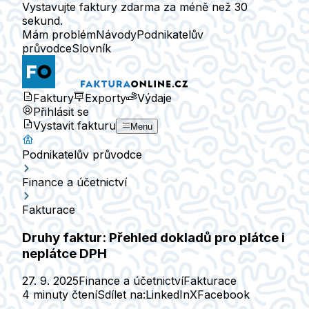
Vystavujte faktury zdarma za méně než 30
sekund.
Mám problém
Návody
Podnikatelův
průvodce
Slovník
Faktury
Exporty
Výdaje
Přihlásit se
Vystavit fakturu
Menu
Podnikatelův průvodce
Finance a účetnictví
Fakturace
Druhy faktur: Přehled dokladů pro plátce i
neplátce DPH
27. 9. 2025
Finance a účetnictví
Fakturace
4 minuty čtení
Sdílet na:
LinkedIn
X
Facebook