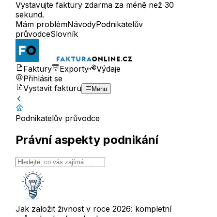
Vystavujte faktury zdarma za méně než 30
sekund.
Mám problém
Návody
Podnikatelův
průvodce
Slovník
Faktury
Exporty
Výdaje
Přihlásit se
Vystavit fakturu
Menu
Podnikatelův průvodce
Právní aspekty podnikání
Jak založit živnost v roce 2026: kompletní