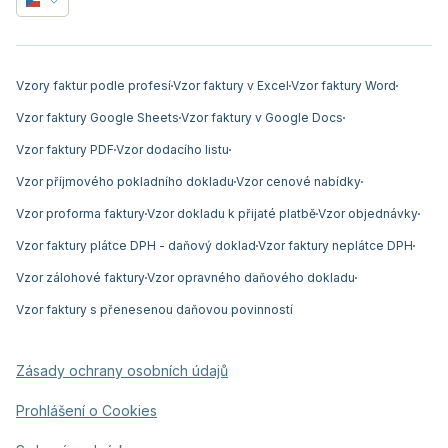
Vzory faktur podle profesí
Vzor faktury v Excel
Vzor faktury Word
Vzor faktury Google Sheets
Vzor faktury v Google Docs
Vzor faktury PDF
Vzor dodacího listu
Vzor příjmového pokladního dokladu
Vzor cenové nabídky
Vzor proforma faktury
Vzor dokladu k přijaté platbě
Vzor objednávky
Vzor faktury plátce DPH - daňový doklad
Vzor faktury neplátce DPH
Vzor zálohové faktury
Vzor opravného daňového dokladu
Vzor faktury s přenesenou daňovou povinností
Zásady ochrany osobních údajů
Prohlášení o Cookies