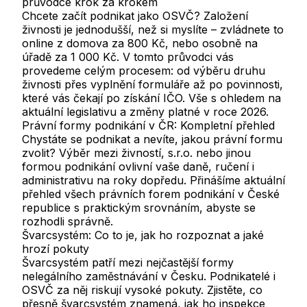
průvodce krok za krokem
Chcete začít podnikat jako OSVČ? Založení
živnosti je jednodušší, než si myslíte – zvládnete to
online z domova za 800 Kč, nebo osobně na
úřadě za 1 000 Kč. V tomto průvodci vás
provedeme celým procesem: od výběru druhu
živnosti přes vyplnění formuláře až po povinnosti,
které vás čekají po získání IČO. Vše s ohledem na
aktuální legislativu a změny platné v roce 2026.
Právní formy podnikání v ČR: Kompletní přehled
Chystáte se podnikat a nevíte, jakou právní formu
zvolit? Výběr mezi živností, s.r.o. nebo jinou
formou podnikání ovlivní vaše daně, ručení i
administrativu na roky dopředu. Přinášíme aktuální
přehled všech právních forem podnikání v České
republice s praktickým srovnáním, abyste se
rozhodli správně.
Švarcsystém: Co to je, jak ho rozpoznat a jaké
hrozí pokuty
Švarcsystém patří mezi nejčastější formy
nelegálního zaměstnávání v Česku. Podnikatelé i
OSVČ za něj riskují vysoké pokuty. Zjistěte, co
přesně švarcsystém znamená, jak ho inspekce