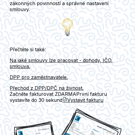
zákonných povinností
a
správné nastavení
smlouvy.
Přečtěte si také:
Na jaké smlouvy lze pracovat - dohody, IČO,
smlouva.
DPP pro zaměstnavatele.
Přechod z DPP/DPČ na živnost.
Začněte fakturovat ZDARMA
První fakturu
vystavíte do
30 sekund
Vystavit fakturu