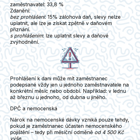
zaměstnavatel:
33,8 %
Zdanění:
bez prohlášení
: 15% zálohová daň, slevy nelze
uplatnit, ale lze je získat zpětně v daňovém
přiznání.
s prohlášením
: lze uplatnit
slevy a daňové
zvýhodnění
.
Prohlášení k dani může mít zaměstnanec
podepsané vždy jen u jednoho zaměstnavatele na
konkrétní měsíc nebo období.
Například: v lednu
až březnu u jednoho, od dubna u jiného.
DPČ a nemocenská
Nárok na
nemocenské dávky vzniká pouze tehdy,
pokud je zaměstnanec účasten nemocenského
pojištění
– tedy při měsíční odměně
od 4 500 Kč
výše
.