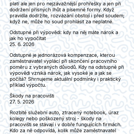
platí ale jen pro nejzávažnější prohřešky a jen při
dodržení přísných lhůt a písemné formy. Když
pravidla dodržíte, rozvázání obstojí i před soudem;
když ne, může ho soud prohlásit za neplatné.
Odstupné při výpovědi: kdy na něj máte nárok a
jak ho vypočítat
25. 6. 2026
Odstupné je jednorázová kompenzace, kterou
zaměstnavatel vyplácí při skončení pracovního
poměru z vybraných důvodů. Kdy na odstupné při
výpovědi vzniká nárok, jak vysoké je a jak se
počítá? Shrnujeme aktuální podmínky i praktický
příklad výpočtu.
Škody na pracovišti
27. 5. 2026
Rozbité služební auto, ztracený notebook, úraz
kolegy nebo poškozený stroj - škody na
pracovišti se stávají i v dobře fungujících firmách.
Kdo za ně odpovídá, kolik může zaměstnavatel