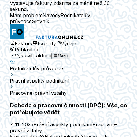
Vystavujte faktury zdarma za méně než 30
sekund.
Mám problém
Návody
Podnikatelův
průvodce
Slovník
Faktury
Exporty
Výdaje
Přihlásit se
Vystavit fakturu
Menu
Podnikatelův průvodce
Právní aspekty podnikání
Pracovně-právní vztahy
Dohoda o pracovní činnosti (DPČ): Vše, co
potřebujete vědět
7. 11. 2025
Právní aspekty podnikání
Pracovně-
právní vztahy
5 minut čtení
Sdílet na:
LinkedIn
X
Facebook