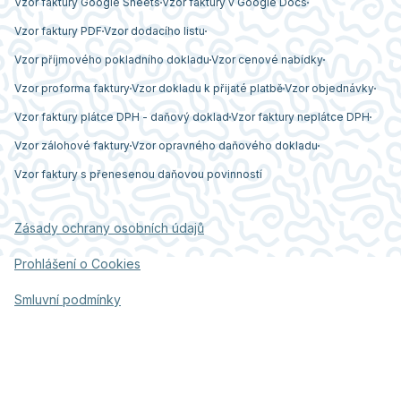
Vzor faktury Google Sheets
Vzor faktury v Google Docs
Vzor faktury PDF
Vzor dodacího listu
Vzor příjmového pokladního dokladu
Vzor cenové nabídky
Vzor proforma faktury
Vzor dokladu k přijaté platbě
Vzor objednávky
Vzor faktury plátce DPH - daňový doklad
Vzor faktury neplátce DPH
Vzor zálohové faktury
Vzor opravného daňového dokladu
Vzor faktury s přenesenou daňovou povinností
Zásady ochrany osobních údajů
Prohlášení o Cookies
Smluvní podmínky