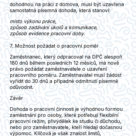
dohodnou na práci z domova, musí být uzavřena
samostatná písemná dohoda
, která stanoví:
místo výkonu práce
,
způsob zadávání úkolů a komunikace
,
způsob evidence pracovní doby
.
7. Možnost požádat o pracovní poměr
Zaměstnanec, který
odpracoval na DPČ alespoň
180 dnů během posledních 12 měsíců
, má nově
právo požádat zaměstnavatele o uzavření
pracovního poměru
. Zaměstnavatel musí žádost
vyřídit do 30 dnů
a případné
odmítnutí písemně
odůvodnit
.
Závěr
Dohoda o pracovní činnosti je
výhodnou formou
zaměstnání
pro osoby, které potřebují flexibilní
pracovní režim, přivýdělek ke studiu či důchodu,
nebo pro zaměstnavatele, kteří hledají dočasnou
výpomoc. Klíčová je však
znalost limitů
,