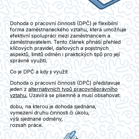
Dohoda o pracovní činnosti (DPČ) je flexibilní
forma zaměstnaneckého vztahu, která umožňuje
efektivní spolupráci mezi zaměstnancem a
zaměstnavatelem. Tento článek přináší přehled
klíčových pravidel, daňových a pojistných
aspektů, limitů odměn i praktických tipů pro její
správné využití.
Co je DPČ a kdy ji využít
Dohoda o pracovní činnosti (DPČ)
představuje
jeden z
alternativních typů pracovněprávního
vztahu.
Uzavírá se písemně a musí obsahovat:
dobu, na kterou je dohoda sjednána
,
vymezení
druhu činnosti
či úkolu,
výši sjednané
odměny,
rozsah práce.