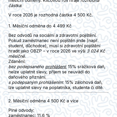
měsíční odměny. Klíčovou roli hraje
rozhodná
částka
:
V roce 2026 je rozhodná částka 4 500 Kč.
1. Měsíční odměna do 4 499 Kč
Bez odvodů na sociální a zdravotní pojištění.
Pokud zaměstnanec
není pojištěn jinde
(např.
student, důchodce), musí si zdravotní pojištění
hradit jako
OBZP
– v roce 2026 ve výši
3 024 Kč
měsíčně
.
Zdanění:
bez podepsaného
prohlášení
:
15%
srážková daň
,
nelze uplatnit slevy, příjem se
neuvádí
do
daňového přiznání.
s podepsaným prohlášením
: 15%
zálohová daň
,
lze uplatnit
slevy na poplatníka
, studenta či dítě.
2. Měsíční odměna 4 500 Kč a více
Plné odvody:
zaměstnanec:
11,6 %