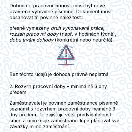
Dohoda o pracovní činnosti musí být nově
uzavřena
výhradně písemně
. Dokument musí
obsahovat tři povinné náležitosti:
přesně vymezený
druh vykonávané práce
,
rozsah pracovní doby
(např. v hodinách týdně),
dobu trvání dohody
(konkrétní nebo neurčitá).
Bez těchto údajů
je dohoda právně neplatná.
2. Rozvrh pracovní doby – minimálně 3 dny
předem
Zaměstnavatel je povinen zaměstnance
písemně
seznámit s rozvrhem pracovní doby nejméně 3
dny předem
. To zajišťuje větší předvídatelnost
směn a umožňuje zaměstnanci lépe plánovat své
závazky mimo zaměstnání.