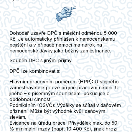
Dohodář uzavře DPČ
s měsíční odměnou 5 000
Kč
. Je automaticky přihlášen k nemocenskému
pojištění a v případě nemoci má nárok na
nemocenské dávky jako běžný zaměstnanec.
Souběh DPČ s jinými příjmy
DPČ lze kombinovat s:
Hlavním pracovním poměrem (HPP):
U stejného
zaměstnavatele pouze při jiné pracovní náplni. U
jiného – s písemným souhlasem, pokud jde o
obdobnou činnost.
Podnikáním (OSVČ):
Výdělky se sčítají v daňovém
přiznání. Může být výhodné kvůli daňovým
slevám.
Evidence na úřadu práce:
Přivýdělek max. do 50
% minimální mzdy (např. 10 400 Kč), jinak hrozí