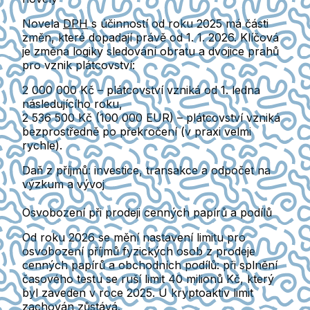
Novela
DPH
s účinností od roku 2025 má části
změn, které
dopadají právě od 1. 1. 2026
. Klíčová
je změna logiky sledování obratu a
dvojice prahů
pro vznik plátcovství:
2 000 000 Kč
– plátcovství vzniká od
1. ledna
následujícího roku
,
2 536 500 Kč (100 000 EUR)
– plátcovství vzniká
bezprostředně po překročení
(v praxi velmi
rychle).
Daň z příjmů: investice, transakce a odpočet na
výzkum a vývoj
Osvobození při prodeji cenných papírů a podílů
Od roku 2026 se mění nastavení limitu pro
osvobození příjmů fyzických osob z prodeje
cenných papírů a obchodních podílů
: při splnění
časového testu se
ruší limit 40 milionů Kč
, který
byl zaveden v roce 2025. U
kryptoaktiv
limit
zachován zůstává.