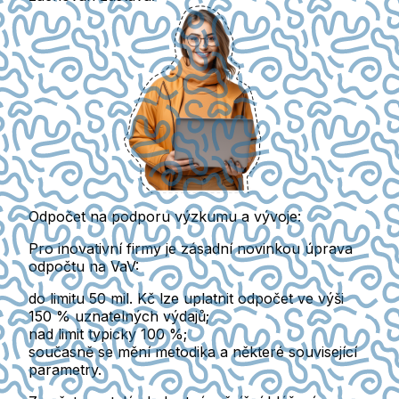
Odpočet na podporu výzkumu a vývoje:
Pro inovativní firmy je zásadní novinkou úprava
odpočtu na VaV:
do limitu
50 mil. Kč
lze uplatnit odpočet ve výši
150 %
uznatelných výdajů;
nad limit typicky
100 %
;
současně se mění metodika a některé související
parametry.