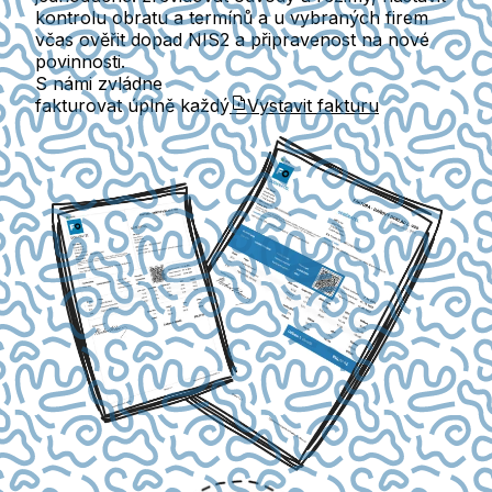
kontrolu obratu a termínů
a u vybraných firem
včas ověřit
dopad NIS2
a připravenost na nové
povinnosti.
S námi zvládne
fakturovat úplně každý
Vystavit fakturu