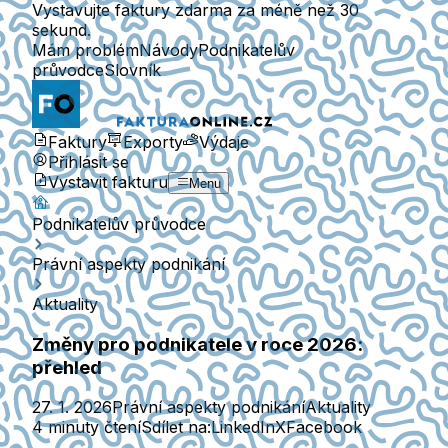
Vystavujte faktury zdarma za méně než 30
sekund.
Mám problém
Návody
Podnikatelův
průvodce
Slovník
Faktury
Exporty
Výdaje
Přihlásit se
Vystavit fakturu
Menu
Podnikatelův průvodce
Právní aspekty podnikání
Aktuality
Změny pro podnikatele v roce 2026:
přehled
27. 1. 2026
Právní aspekty podnikání
Aktuality
4 minuty čtení
Sdílet na:
LinkedIn
X
Facebook