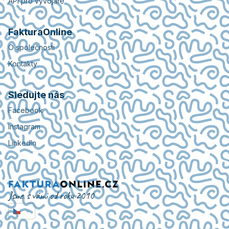
API pro vývojáře
FakturaOnline
O společnosti
Kontakty
Sledujte nás
Facebook
Instagram
LinkedIn
Jsme s vámi od roku 2010