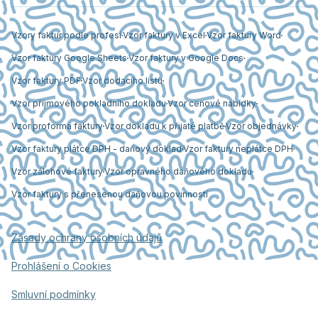
Vzory faktur podle profesí
Vzor faktury v Excel
Vzor faktury Word
Vzor faktury Google Sheets
Vzor faktury v Google Docs
Vzor faktury PDF
Vzor dodacího listu
Vzor příjmového pokladního dokladu
Vzor cenové nabídky
Vzor proforma faktury
Vzor dokladu k přijaté platbě
Vzor objednávky
Vzor faktury plátce DPH - daňový doklad
Vzor faktury neplátce DPH
Vzor zálohové faktury
Vzor opravného daňového dokladu
Vzor faktury s přenesenou daňovou povinností
Zásady ochrany osobních údajů
Prohlášení o Cookies
Smluvní podmínky