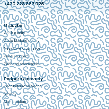
+420 228 887 025
O službě
Ceník a tarify
Často kladené dotazy
Neziskové organizace
Přidej se k nám
Začínající podnikatelé
Podpora a návody
Podnikatelův průvodce
Návody
Mám problém