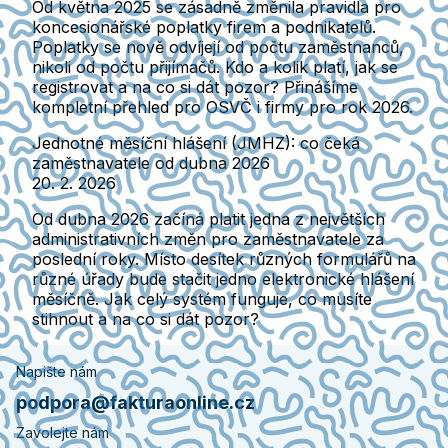
Od května 2025 se zásadně změnila pravidla pro
koncesionářské poplatky firem a podnikatelů.
Poplatky se nově odvíjejí od počtu zaměstnanců,
nikoli od počtu přijímačů. Kdo a kolik platí, jak se
registrovat a na co si dát pozor? Přinášíme
kompletní přehled pro OSVČ i firmy pro rok 2026.
Jednotné měsíční hlášení (JMHZ): co čeká
zaměstnavatele od dubna 2026
20. 2. 2026
Od dubna 2026 začíná platit jedna z největších
administrativních změn pro zaměstnavatele za
poslední roky. Místo desítek různých formulářů na
různé úřady bude stačit jedno elektronické hlášení
měsíčně. Jak celý systém funguje, co musíte
stihnout a na co si dát pozor?
Napište nám
podpora@fakturaonline.cz
Zavolejte nám