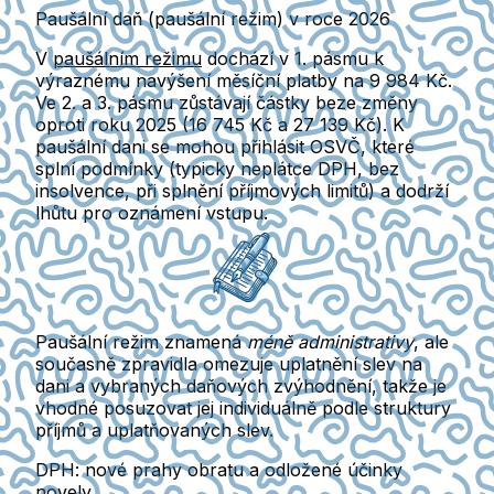
Paušální daň (paušální režim) v roce 2026
V
paušálním režimu
dochází v
1. pásmu
k
výraznému navýšení měsíční platby na
9 984 Kč
.
Ve
2. a 3. pásmu
zůstávají částky beze změny
oproti roku 2025 (16 745 Kč a 27 139 Kč). K
paušální dani se mohou přihlásit OSVČ, které
splní podmínky (typicky neplátce DPH, bez
insolvence, při splnění příjmových limitů) a dodrží
lhůtu pro oznámení vstupu.
Paušální režim znamená
méně administrativy
, ale
současně zpravidla
omezuje uplatnění slev na
dani a vybraných daňových zvýhodnění
, takže je
vhodné posuzovat jej individuálně podle struktury
příjmů a uplatňovaných slev.
DPH: nové prahy obratu a odložené účinky
novely