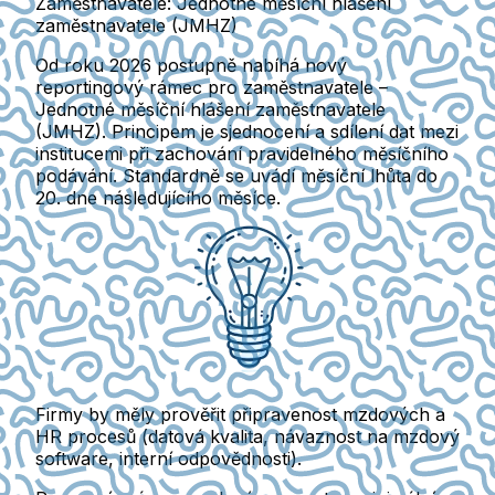
Zaměstnavatelé: Jednotné měsíční hlášení
zaměstnavatele (JMHZ)
Od roku 2026 postupně nabíhá nový
reportingový rámec pro zaměstnavatele –
Jednotné měsíční hlášení zaměstnavatele
(JMHZ)
. Principem je
sjednocení a sdílení dat mezi
institucemi
při zachování pravidelného měsíčního
podávání. Standardně se uvádí měsíční lhůta
do
20. dne následujícího měsíce
.
Firmy by měly prověřit připravenost mzdových a
HR procesů (datová kvalita, návaznost na mzdový
software, interní odpovědnosti).