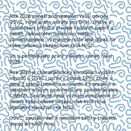
Rok 2026 přináší podnikatelům vyšší odvody
OSVČ, nové prahy obratu pro DPH, změny u
osvobození příjmů z prodeje cenných papírů a
náběh Jednotného měsíčního hlášení
zaměstnavatele. Významně roste také důraz na
kybernetickou bezpečnost kvůli NIS2.
Co si pohlídat jako první: základní rámec roku
2026
Rok 2026 je charakteristický kombinací
vyšších
odvodů u OSVČ
, úprav v oblasti
DPH
, změn u
daně z příjmů
(zejména u investic a transakcí) a
náběhem nových povinností pro zaměstnavatele
(JMHZ). Současně roste význam compliance v
oblasti kybernetické bezpečnosti kvůli nové
legislativě navazující na NIS2.
OSVČ: paušální daň a minimální zálohy (největší
dopad do cash-flow)