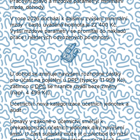
Pracovní právo a mzdové parametry: minimální
mzda, dohody
V roce 2026 dochází k dalšímu zvýšení minimální
mzdy – často uváděná hodnota je
22 400 Kč
.
Vyšší mzdové parametry se promítají do nákladů
práce i některých odvozených povinností.
U dohod se zmiňuje navýšení rozhodné částky
pro účast na pojištění u
DPP
(typicky
11 999 Kč
),
zatímco u
DPČ
se hranice uvádí beze změny
(např.
4 499 Kč
).
Účetnictví: nová kategorizace účetních jednotek a
audit
Úpravy v zákoně o účetnictví směřují k
překategorizaci účetních jednotek
díky navýšení
limitů. U části subjektů může jít o přechod do nižší
kategorie a snížení administrativy; současně se