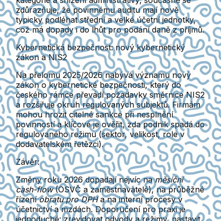
zdůrazňuje, že povinnému auditu mají nově
typicky podléhat
střední a velké účetní jednotky
,
což má dopady i do lhůt pro podání daně z příjmů.
Kybernetická bezpečnost: nový kybernetický
zákon a NIS2
Na přelomu 2025/2026 nabývá významu
nový
zákon o kybernetické bezpečnosti
, který do
českého rámce převádí požadavky směrnice
NIS2
a rozšiřuje okruh regulovaných subjektů. Firmám
mohou hrozit citelné sankce při nesplnění
povinností a klíčové je ověřit, zda podnik spadá do
regulovaného režimu (sektor, velikost, role v
dodavatelském řetězci).
Závěr:
Změny roku 2026 dopadají nejvíc na
měsíční
cash-flow
(OSVČ a zaměstnavatelé), na průběžné
řízení
obratu pro DPH
a na interní procesy v
účetnictví a mzdách. Doporučení pro praxi je
jednoduché:
zrevidovat odvody a režimy
, nastavit