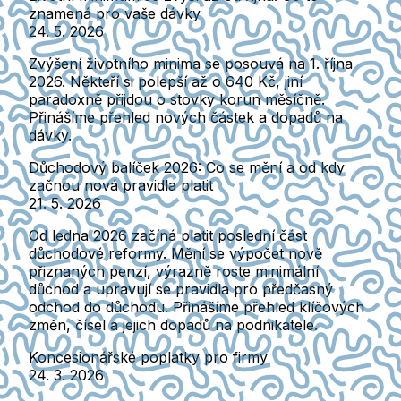
znamená pro vaše dávky
24. 5. 2026
Zvýšení životního minima se posouvá na 1. října
2026. Někteří si polepší až o 640 Kč, jiní
paradoxně přijdou o stovky korun měsíčně.
Přinášíme přehled nových částek a dopadů na
dávky.
Důchodový balíček 2026: Co se mění a od kdy
začnou nová pravidla platit
21. 5. 2026
Od ledna 2026 začíná platit poslední část
důchodové reformy. Mění se výpočet nově
přiznaných penzí, výrazně roste minimální
důchod a upravují se pravidla pro předčasný
odchod do důchodu. Přinášíme přehled klíčových
změn, čísel a jejich dopadů na podnikatele.
Koncesionářské poplatky pro firmy
24. 3. 2026