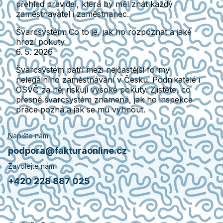
přehled pravidel, která by měl znát každý
zaměstnavatel i zaměstnanec.
Švarcsystém: Co to je, jak ho rozpoznat a jaké
hrozí pokuty
6. 5. 2026
Švarcsystém patří mezi nejčastější formy
nelegálního zaměstnávání v Česku. Podnikatelé i
OSVČ za něj riskují vysoké pokuty. Zjistěte, co
přesně švarcsystém znamená, jak ho inspekce
práce pozná a jak se mu vyhnout.
Napište nám
podpora@fakturaonline.cz
Zavolejte nám
+420 228 887 025