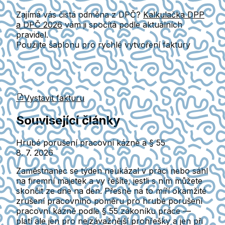
Zajímá vás čistá odměna z DPČ?
Kalkulačka DPP
a DPČ 2026
vám ji spočítá podle aktuálních
pravidel.
Použijte šablonu pro rychlé vytvoření faktury
Vystavit fakturu
Související články
Hrubé porušení pracovní kázně a § 55
8. 7. 2026
Zaměstnanec se týden neukázal v práci nebo sáhl
na firemní majetek a vy řešíte, jestli s ním můžete
skončit ze dne na den. Přesně na to míří okamžité
zrušení pracovního poměru pro hrubé porušení
pracovní kázně podle § 55 zákoníku práce —
platí ale jen pro nejzávažnější prohřešky a jen při