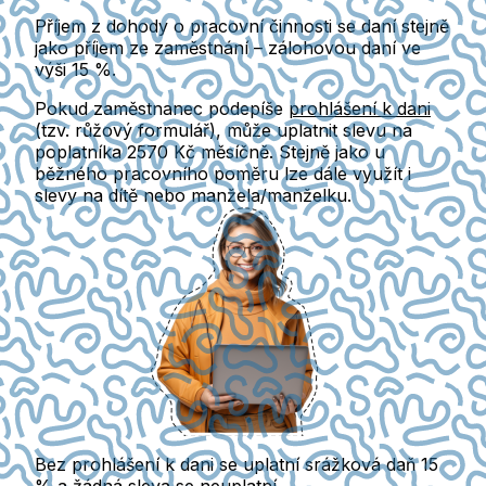
Příjem z dohody o pracovní činnosti se
daní stejně
jako příjem ze zaměstnání
– zálohovou daní ve
výši
15 %
.
Pokud zaměstnanec
podepíše
prohlášení k dani
(tzv. růžový formulář)
, může uplatnit
slevu na
poplatníka 2570 Kč měsíčně
. Stejně jako u
běžného pracovního poměru lze dále využít i
slevy na dítě nebo manžela/manželku.
Bez prohlášení k dani
se uplatní
srážková daň 15