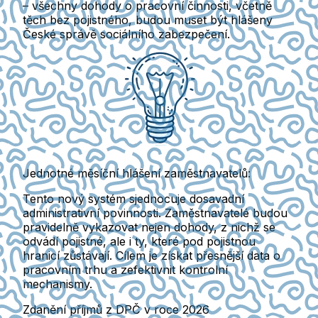
–
všechny dohody o pracovní činnosti, včetně
těch bez pojistného, budou muset být hlášeny
České správě sociálního zabezpečení
.
Jednotné měsíční hlášení zaměstnavatelů:
Tento nový systém
sjednocuje dosavadní
administrativní povinnosti.
Zaměstnavatelé budou
pravidelně vykazovat nejen dohody, z nichž se
odvádí pojistné, ale i ty, které pod pojistnou
hranicí zůstávají.
Cílem je získat přesnější data o
pracovním trhu a zefektivnit kontrolní
mechanismy.
Zdanění příjmů z DPČ v roce 2026