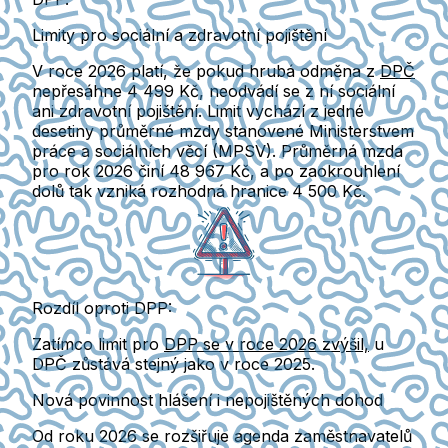
Limity pro sociální a zdravotní pojištění
V roce 2026 platí, že pokud
hrubá odměna z
DPČ
nepřesáhne 4 499 Kč
, neodvádí se z ní
sociální
ani zdravotní pojištění
. Limit vychází z jedné
desetiny průměrné mzdy stanovené Ministerstvem
práce a sociálních věcí (MPSV). Průměrná mzda
pro rok 2026 činí 48 967 Kč, a po zaokrouhlení
dolů tak vzniká rozhodná hranice 4 500 Kč.
Rozdíl oproti DPP:
Zatímco limit pro
DPP se v roce 2026 zvýšil,
u
DPČ
zůstává stejný jako v roce 2025.
Nová povinnost hlášení i nepojištěných dohod
Od roku 2026 se rozšiřuje agenda zaměstnavatelů