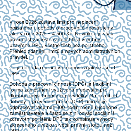
V roce 2026 zůstává limit pro neplacení
pojistného u dohody o pracovní činnosti stejný
jako v roce 2025 – 4 500 Kč. Novinkou je však
povinnost zaměstnavatelů hlásit všechny
uzavřené DPČ, včetně těch bez pojistného.
Přehled zdanění, limitů a nových administrativních
pravidel.
Co je dohoda o pracovní činnosti a jak se liší od
DPP
Dohoda o pracovní činnosti (DPČ)
je flexibilní
forma zaměstnání využívaná především pro
dlouhodobější brigády či přivýdělky. Na rozdíl od
dohody o provedení práce (DPP)
umožňuje
odpracovat více než 300 hodin ročně u jednoho
zaměstnavatele a často se z ní odvádí sociální i
zdravotní pojištění. DPČ tak kombinuje výhody
zkráceného úvazku s větší právní jistotou než
DPP.