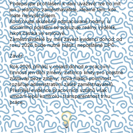
Podepisujte prohlášení k dani uvážlivě:
lze ho mít
jen u jednoho zaměstnavatele, ideálně tam, kde
máte nejvyšší příjem.
Kontrolujte skutečně odpracované hodiny:
u
sociálního pojištění se posuzuje reálný výdělek,
nikoli částka ve smlouvě.
Zaměstnavatelé by měli zavést evidenci dohod:
od
roku 2026 bude nutné hlásit i nepojištěné DPČ.
Závěr:
Rok 2026 přináší v oblasti dohod o pracovní
činnosti jen dílčí změny. Zatímco limity pro pojistné
zůstávají beze změny, nová hlášicí povinnost
rozšiřuje administrativní zátěž zaměstnavatelů.
Přesnější evidence pracovních vztahů však
umožní lepší kontrolu i transparentnost trhu
práce.