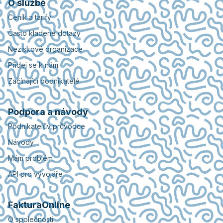
O službě
Ceník a tarify
Často kladené dotazy
Neziskové organizace
Přidej se k nám
Začínající podnikatelé
Podpora a návody
Podnikatelův průvodce
Návody
Mám problém
API pro vývojáře
FakturaOnline
O společnosti