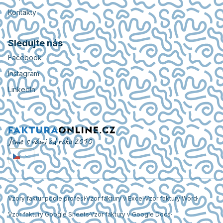
Kontakty
Sledujte nás
Facebook
Instagram
LinkedIn
Jsme s vámi od roku 2010
Vzory faktur podle profesí
Vzor faktury v Excel
Vzor faktury Word
Vzor faktury Google Sheets
Vzor faktury v Google Docs