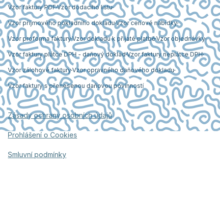
Vzor faktury PDF
Vzor dodacího listu
Vzor příjmového pokladního dokladu
Vzor cenové nabídky
Vzor proforma faktury
Vzor dokladu k přijaté platbě
Vzor objednávky
Vzor faktury plátce DPH - daňový doklad
Vzor faktury neplátce DPH
Vzor zálohové faktury
Vzor opravného daňového dokladu
Vzor faktury s přenesenou daňovou povinností
Zásady ochrany osobních údajů
Prohlášení o Cookies
Smluvní podmínky