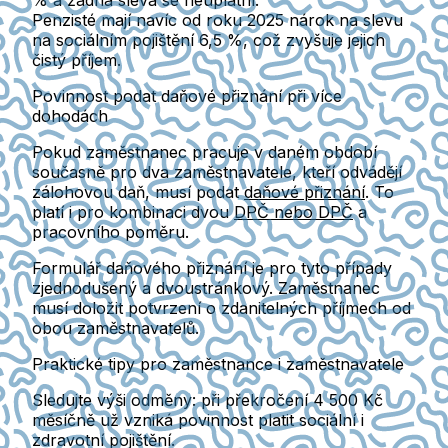
%
a žádná sleva se neuplatní.
Penzisté
mají navíc od roku 2025 nárok na
slevu
na sociálním pojištění 6,5 %
, což zvyšuje jejich
čistý příjem.
Povinnost podat daňové přiznání při více
dohodách
Pokud zaměstnanec pracuje v daném období
současně pro dva zaměstnavatele
, kteří odvádějí
zálohovou daň, musí podat
daňové přiznání
. To
platí i pro kombinaci dvou
DPČ nebo DPČ
a
pracovního poměru.
Formulář daňového přiznání je pro tyto případy
zjednodušený a dvoustránkový
. Zaměstnanec
musí doložit potvrzení o zdanitelných příjmech od
obou zaměstnavatelů.
Praktické tipy pro zaměstnance i zaměstnavatele
Sledujte výši odměny:
při překročení 4 500 Kč
měsíčně už vzniká povinnost platit sociální i
zdravotní pojištění.