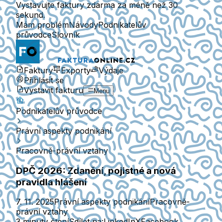
Vystavujte faktury zdarma za méně než 30
sekund.
Mám problém
Návody
Podnikatelův
průvodce
Slovník
Faktury
Exporty
Výdaje
Přihlásit se
Vystavit fakturu
Menu
Podnikatelův průvodce
Právní aspekty podnikání
Pracovně-právní vztahy
DPČ 2026: Zdanění, pojistné a nová
pravidla hlášení
7. 11. 2025
Právní aspekty podnikání
Pracovně-
právní vztahy
3 minuty čtení
Sdílet na:
LinkedIn
X
Facebook