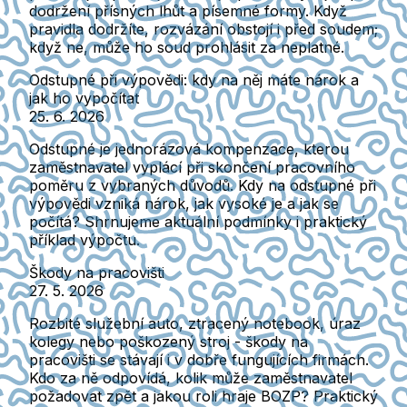
dodržení přísných lhůt a písemné formy. Když
pravidla dodržíte, rozvázání obstojí i před soudem;
když ne, může ho soud prohlásit za neplatné.
Odstupné při výpovědi: kdy na něj máte nárok a
jak ho vypočítat
25. 6. 2026
Odstupné je jednorázová kompenzace, kterou
zaměstnavatel vyplácí při skončení pracovního
poměru z vybraných důvodů. Kdy na odstupné při
výpovědi vzniká nárok, jak vysoké je a jak se
počítá? Shrnujeme aktuální podmínky i praktický
příklad výpočtu.
Škody na pracovišti
27. 5. 2026
Rozbité služební auto, ztracený notebook, úraz
kolegy nebo poškozený stroj - škody na
pracovišti se stávají i v dobře fungujících firmách.
Kdo za ně odpovídá, kolik může zaměstnavatel
požadovat zpět a jakou roli hraje BOZP? Praktický