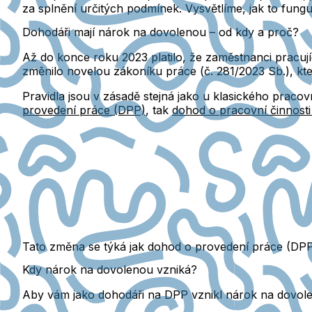
za splnění určitých podmínek. Vysvětlíme, jak to funguj
Dohodáři mají nárok na dovolenou – od kdy a proč?
Až do konce roku 2023 platilo, že zaměstnanci pracuj
změnilo novelou zákoníku práce (č. 281/2023 Sb.), kt
Pravidla jsou v zásadě stejná jako u klasického praco
provedení práce (DPP)
, tak
dohod o pracovní činnost
Tato změna se týká jak dohod o provedení práce (DPP
Kdy nárok na dovolenou vzniká?
Aby vám jako dohodáři na DPP vznikl nárok na dovol