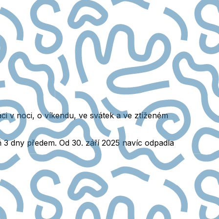
ci v noci
, o víkendu, ve svátek a ve ztíženém
ň 3 dny předem.
Od 30. září 2025 navíc odpadla