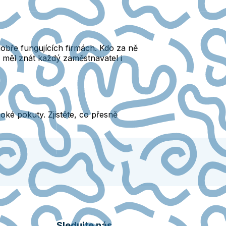
dobře fungujících firmách. Kdo za ně
y měl znát každý zaměstnavatel i
oké pokuty. Zjistěte, co přesně
Sledujte nás