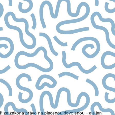
ři ze zákona právo na placenou dovolenou – ale jen