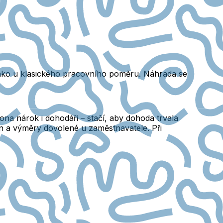
jako u klasického pracovního poměru. Náhrada se
a nárok i dohodáři – stačí, aby dohoda trvala
din a výměry dovolené u zaměstnavatele. Při