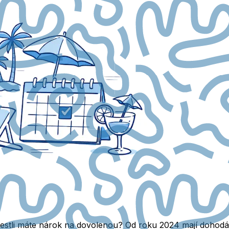
jestli máte nárok na dovolenou? Od roku 2024 mají dohodá