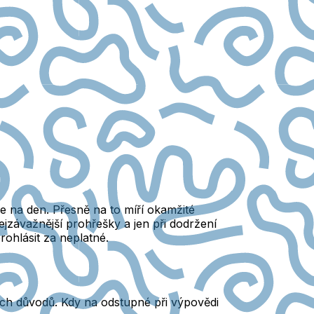
ne na den. Přesně na to míří okamžité
závažnější prohřešky a jen při dodržení
rohlásit za neplatné.
ch důvodů. Kdy na odstupné při výpovědi