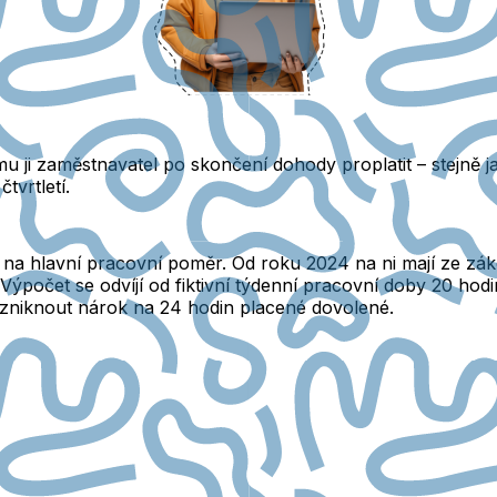
u ji zaměstnavatel po skončení dohody proplatit
– stejně 
tvrtletí.
 hlavní pracovní poměr. Od roku 2024 na ni mají ze zákon
 Výpočet se odvíjí od fiktivní týdenní pracovní doby 20 ho
niknout nárok na 24 hodin placené dovolené.