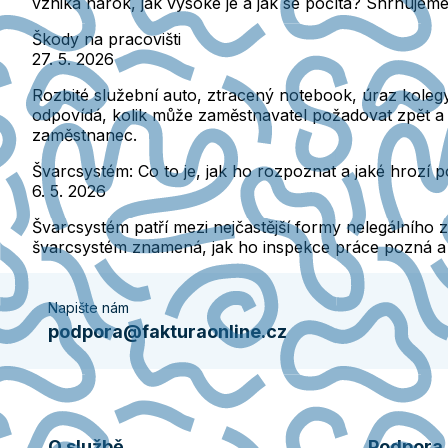
vzniká nárok, jak vysoké je a jak se počítá? Shrnujeme
Škody na pracovišti
27. 5. 2026
Rozbité služební auto, ztracený notebook, úraz kolegy 
odpovídá, kolik může zaměstnavatel požadovat zpět a j
zaměstnanec.
Švarcsystém: Co to je, jak ho rozpoznat a jaké hrozí 
6. 5. 2026
Švarcsystém patří mezi nejčastější formy nelegálního z
švarcsystém znamená, jak ho inspekce práce pozná a
Napište nám
podpora@fakturaonline.cz
O službě
Podpora