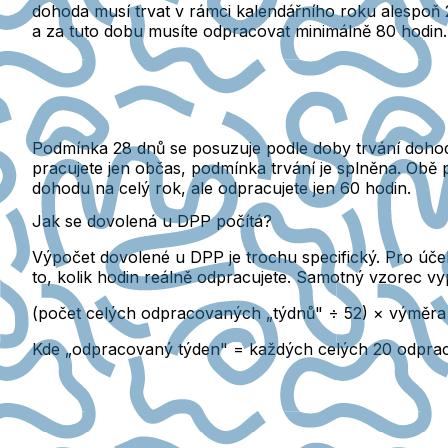
dohoda musí trvat v rámci kalendářního
roku alespoň 
a za tuto dobu
musíte odpracovat minimálně 80 hodin.
Podmínka 28 dnů se posuzuje podle doby trvání doho
pracujete jen občas, podmínka trvání je splněna.
Obě p
dohodu na celý rok, ale odpracujete jen 60 hodin.
Jak se dovolená u DPP počítá?
Výpočet dovolené u DPP je trochu specifický. Pro účel
to, kolik hodin reálně odpracujete.
Samotný vzorec vyp
(počet celých odpracovaných „týdnů" ÷ 52) × výměra
Kde „odpracovaný týden" =
každých celých 20 odprac