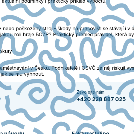
 aktuální podmínky i praktický příklad výpočtu.
nebo poškozený stroj - škody na pracovišti se stávají i v 
akou roli hraje BOZP? Praktický přehled pravidel, která b
pokuty
aměstnávání v Česku. Podnikatelé i OSVČ za něj riskují vys
 jak se mu vyhnout.
Zavolejte nám
+420 228 887 025
 a návody
FakturaOnline