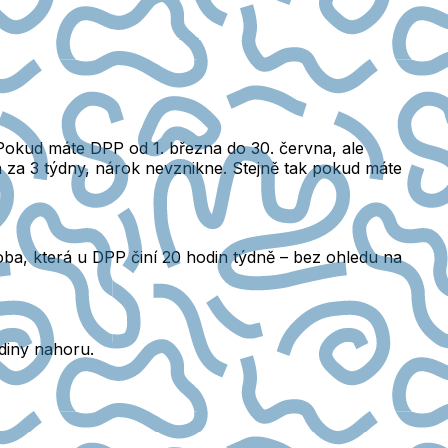
. Pokud máte DPP od 1. března do 30. června, ale
 za 3 týdny, nárok nevznikne. Stejně tak pokud máte
oba, která u DPP činí 20 hodin týdně – bez ohledu na
diny nahoru.