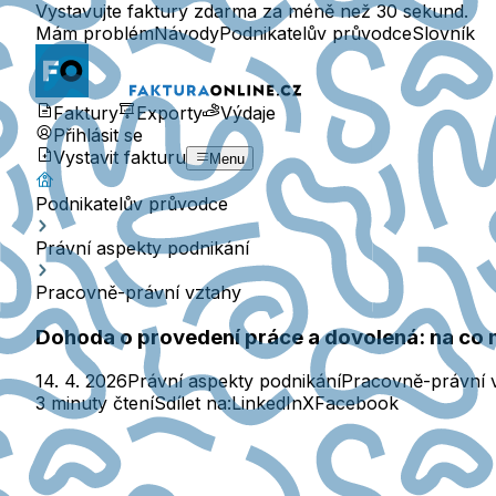
Vystavujte faktury zdarma za méně než 30 sekund.
Mám problém
Návody
Podnikatelův průvodce
Slovník
Faktury
Exporty
Výdaje
Přihlásit se
Vystavit fakturu
Menu
Podnikatelův průvodce
Právní aspekty podnikání
Pracovně-právní vztahy
Dohoda o provedení práce a dovolená: na co 
14. 4. 2026
Právní aspekty podnikání
Pracovně-právní 
3 minuty čtení
Sdílet na:
LinkedIn
X
Facebook