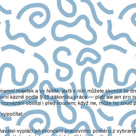
emní majetek a vy řešíte, jestli s ním můžete skončit ze d
í kázně podle § 55 zákoníku práce — platí ale jen pro nej
, rozvázání obstojí i před soudem; když ne, může ho soud p
 vypočítat
avatel vyplácí při skončení pracovního poměru z vybraný