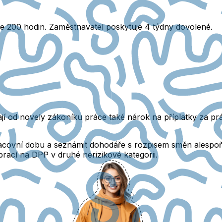
e 200 hodin. Zaměstnavatel poskytuje 4 týdny dovolené.
í od novely zákoníku práce také nárok na příplatky za prá
racovní dobu a seznámit dohodáře s rozpisem směn alespo
rací na DPP v druhé nerizikové kategorii.