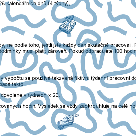
28 kalendářních dnů (4 týdny);
dy
, ne podle toho, jestli jste každý den skutečně pracovali
odmínky musí platit zároveň. Pokud odpracujete 100 hodin
y výpočtu se používá takzvaná fiktivní týdenní pracovní d
adá takto:
 dovolené v týdnech × 20.
ovaných hodin. Výsledek se vždy zaokrouhluje na celé ho