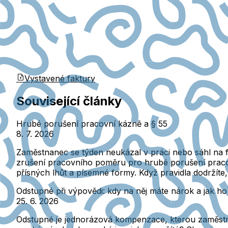
Vystavené faktury
Související články
Hrubé porušení pracovní kázně a § 55
8. 7. 2026
Zaměstnanec se týden neukázal v práci nebo sáhl na fir
zrušení pracovního poměru pro hrubé porušení pracovn
přísných lhůt a písemné formy. Když pravidla dodržíte
Odstupné při výpovědi: kdy na něj máte nárok a jak ho
25. 6. 2026
Odstupné je jednorázová kompenzace, kterou zaměstn