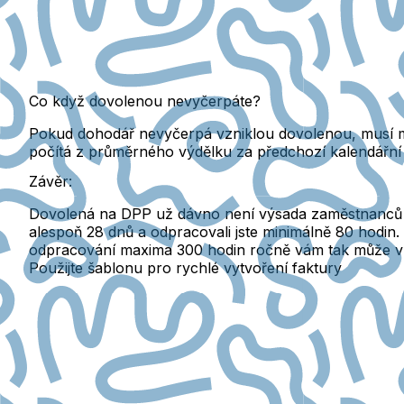
Co když dovolenou nevyčerpáte?
Pokud dohodář nevyčerpá vzniklou dovolenou, musí m
počítá z průměrného výdělku za předchozí kalendářní č
Závěr:
Dovolená na DPP už dávno není výsada zaměstnanců na
alespoň 28 dnů a odpracovali jste minimálně 80 hodin.
odpracování maxima 300 hodin ročně vám tak může vz
Použijte šablonu pro rychlé vytvoření faktury