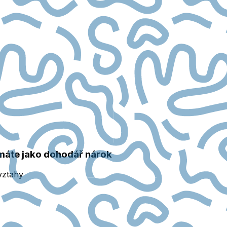
máte jako dohodář nárok
vztahy