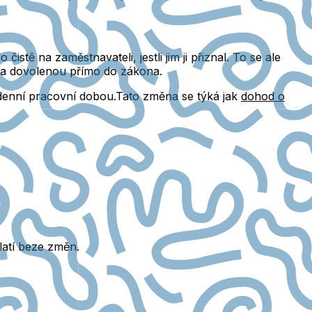
 čistě na zaměstnavateli, jestli jim ji přiznal. To se ale
 na dovolenou přímo do zákona.
týdenní pracovní dobou.Tato změna se týká jak
dohod o
latí beze změn.