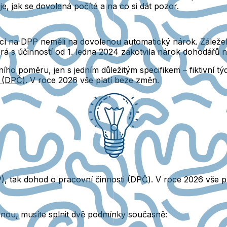
e, jak se dovolená počítá a na co si dát pozor.
ící na DPP neměli na dovolenou automatický nárok.
Záleželo
erá s účinností od 1. ledna 2024 zakotvila nárok dohodářů
vního poměru, jen s jedním důležitým specifikem
– fiktivní 
i (DPČ)
. V roce 2026 vše platí beze změn.
), tak dohod o pracovní činnosti (DPČ).
V roce 2026 vše p
enou,
musíte splnit dvě podmínky současně: