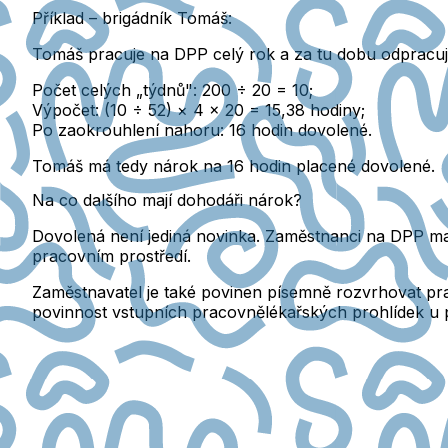
Příklad – brigádník Tomáš:
Tomáš pracuje na DPP celý rok a za tu dobu odpracuj
Počet celých „týdnů":
200 ÷ 20 = 10;
Výpočet:
(10 ÷ 52) × 4 × 20 = 15,38 hodiny;
Po zaokrouhlení nahoru: 16 hodin dovolené.
Tomáš má tedy nárok na 16 hodin placené dovolené.
Na co dalšího mají dohodáři nárok?
Dovolená není jediná novinka. Zaměstnanci na DPP maj
pracovním prostředí.
Zaměstnavatel je také povinen písemně rozvrhovat p
povinnost vstupních pracovnělékařských prohlídek u p