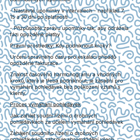
- Nastavte upomínky v intervalech - například 7,
15 a 30 dní po splatnosti
- Přizpůsobte zprávu upomínky tak, aby odrážela
fázi opožděné platby
Právní prostředky: Kdy podniknout kroky?
Určení správného času pro eskalaci případů
opožděné fakturace
Znalost časového harmonogramu a vhodných
kroků, které je třeba podniknout, je zásadní pro
vymáhání pohledávek bez poškození vztahů s
klienty.
Proces vymáhání pohledávek
Jak zahájit soudní řízení o drobných
pohledávkách za účelem vymáhání pohledávek
Zahájení soudního řízení o drobných
pohledávkách zahrnuje shromáždění všech