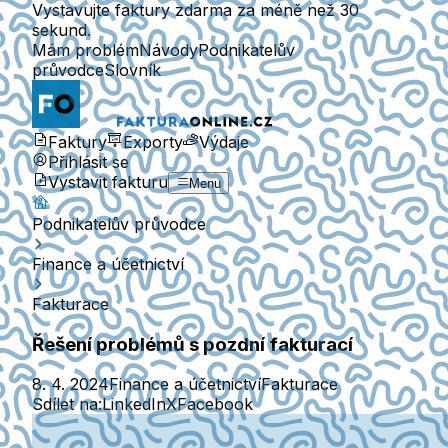
Vystavujte faktury zdarma za méně než 30
sekund.
Mám problém
Návody
Podnikatelův
průvodce
Slovník
Faktury
Exporty
Výdaje
Přihlásit se
Vystavit fakturu
Menu
Podnikatelův průvodce
Finance a účetnictví
Fakturace
Řešení problémů s pozdní fakturací
8. 4. 2024
Finance a účetnictví
Fakturace
Sdílet na:
LinkedIn
X
Facebook