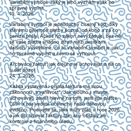
Variabilní symbol: Jaký je jeho význam a jak ho
správně vyplnit
10. 4. 2026
Variabilní symbol je jednoduchý číselný kód, díky
kterému příjemce platby pozná, od koho a za co
peníze přišly. Ačkoli ho zákon nevyžaduje, bez něj
se vaše platba snadno ztratí mezi desítkami
dalších. Vysvětlíme, co to variabilní symbol je, jak
ho správně vyplnit a čemu se vyhnout.
Archivace faktur: jak dlouho je uchovávat a na co
si dát pozor
24. 3. 2026
Každá vystavená i přijatá faktura má svou
zákonnou „trvanlivost". Jak dlouho ji musíte
uchovávat, závisí hlavně na tom, jestli jste plátce
DPH a zda vedete účetnictví nebo daňovou
evidenci. Podívejte se, jaké lhůty platí v roce 2026
a jak archivovat faktury tak, aby obstály při
kontrole z finančního úřadu.