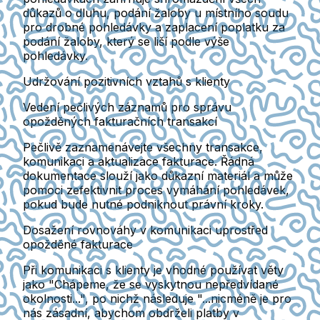
důkazů o dluhu, podání žaloby u místního soudu
pro drobné pohledávky a zaplacení poplatku za
podání žaloby, který se liší podle výše
pohledávky.
Udržování pozitivních vztahů s klienty
Vedení pečlivých záznamů pro správu
opožděných fakturačních transakcí
Pečlivě zaznamenávejte všechny transakce,
komunikaci a aktualizace fakturace. Řádná
dokumentace slouží jako důkazní materiál a může
pomoci zefektivnit proces vymáhání pohledávek,
pokud bude nutné podniknout právní kroky.
Dosažení rovnováhy v komunikaci uprostřed
opožděné fakturace
Při komunikaci s klienty je vhodné používat věty
jako "Chápeme, že se vyskytnou nepředvídané
okolnosti...", po nichž následuje "...nicméně je pro
nás zásadní, abychom obdrželi platby v