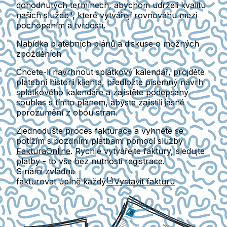
dohodnutých termínech, abychom udrželi kvalitu
našich služeb", které vytvářejí rovnováhu mezi
pochopením a tvrdostí.
Nabídka platebních plánů a diskuse o možných
zpožděních
Chcete-li navrhnout splátkový kalendář, projděte
platební historii klienta, předložte písemný návrh
splátkového kalendáře a zajistěte podepsaný
souhlas s tímto plánem, abyste zajistili jasné
porozumění z obou stran.
Zjednodušte proces fakturace a vyhněte se
potížím s pozdními platbami pomocí služby
FakturaOnline
. Rychle vytvářejte faktury, sledujte
platby - to vše bez nutnosti registrace.
S námi zvládne
fakturovat úplně každý
Vystavit fakturu