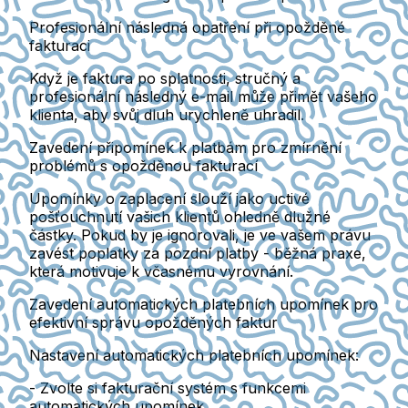
Profesionální následná opatření při opožděné
fakturaci
Když je faktura po splatnosti, stručný a
profesionální následný e-mail může přimět vašeho
klienta, aby svůj dluh urychleně uhradil.
Zavedení připomínek k platbám pro zmírnění
problémů s opožděnou fakturací
Upomínky o zaplacení slouží jako uctivé
pošťouchnutí vašich klientů ohledně dlužné
částky. Pokud by je ignorovali, je ve vašem právu
zavést poplatky za pozdní platby - běžná praxe,
která motivuje k včasnému vyrovnání.
Zavedení automatických platebních upomínek pro
efektivní správu opožděných faktur
Nastavení automatických platebních upomínek:
- Zvolte si fakturační systém s funkcemi
automatických upomínek