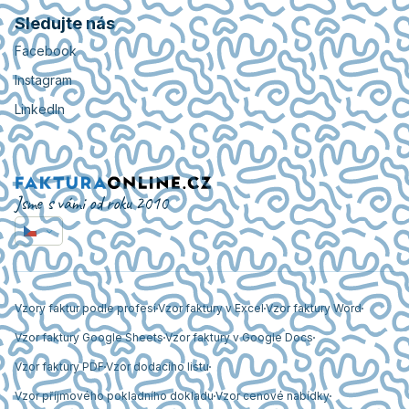
Sledujte nás
Facebook
Instagram
LinkedIn
Jsme s vámi od roku 2010
Vzory faktur podle profesí
Vzor faktury v Excel
Vzor faktury Word
Vzor faktury Google Sheets
Vzor faktury v Google Docs
Vzor faktury PDF
Vzor dodacího listu
Vzor příjmového pokladního dokladu
Vzor cenové nabídky