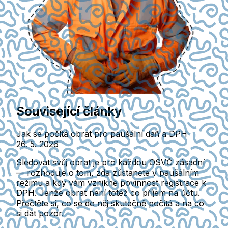
Související články
Jak se počítá obrat pro paušální daň a DPH
26. 5. 2026
Sledovat svůj obrat je pro každou OSVČ zásadní
— rozhoduje o tom, zda zůstanete v paušálním
režimu a kdy vám vznikne povinnost registrace k
DPH. Jenže obrat není totéž co příjem na účtu.
Přečtěte si, co se do něj skutečně počítá a na co
si dát pozor.