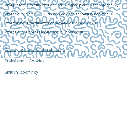
Vzor proforma faktury
Vzor dokladu k přijaté platbě
Vzor objednávky
Vzor faktury plátce DPH - daňový doklad
Vzor faktury neplátce DPH
Vzor zálohové faktury
Vzor opravného daňového dokladu
Vzor faktury s přenesenou daňovou povinností
Zásady ochrany osobních údajů
Prohlášení o Cookies
Smluvní podmínky