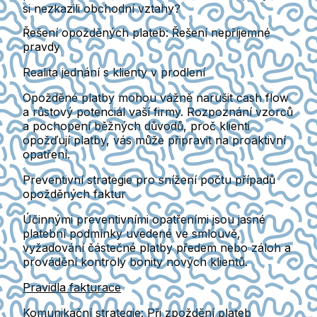
si nezkazili obchodní vztahy?
Řešení opožděných plateb: Řešení nepříjemné
pravdy
Realita jednání s klienty v prodlení
Opožděné platby mohou vážně narušit cash flow
a růstový potenciál vaší firmy. Rozpoznání vzorců
a pochopení běžných důvodů, proč klienti
opožďují platby, vás může připravit na proaktivní
opatření.
Preventivní strategie pro snížení počtu případů
opožděných faktur
Účinnými preventivními opatřeními jsou jasné
platební podmínky uvedené ve smlouvě,
vyžadování částečné platby předem nebo záloh a
provádění kontroly bonity nových klientů.
Pravidla fakturace
Komunikační strategie: Při zpoždění plateb