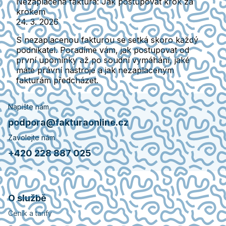
Nezaplacená faktura: Jak postupovat krok za
krokem
24. 3. 2026
S nezaplacenou fakturou se setká skoro každý
podnikatel. Poradíme vám, jak postupovat od
první upomínky až po soudní vymáhání, jaké
máte právní nástroje a jak nezaplaceným
fakturám předcházet.
Napište nám
podpora@fakturaonline.cz
Zavolejte nám
+420 228 887 025
O službě
Ceník a tarify