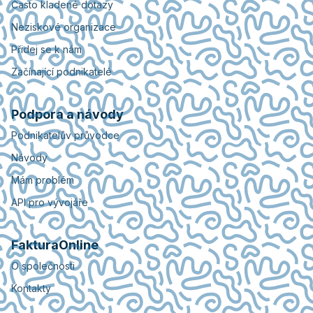
Často kladené dotazy
Neziskové organizace
Přidej se k nám
Začínající podnikatelé
Podpora a návody
Podnikatelův průvodce
Návody
Mám problém
API pro vývojáře
FakturaOnline
O společnosti
Kontakty