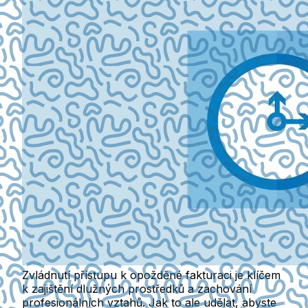
Zvládnutí přístupu k opožděné fakturaci je klíčem
k zajištění dlužných prostředků a zachování
profesionálních vztahů. Jak to ale udělat, abyste