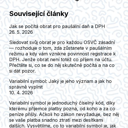
Související články
Jak se počítá obrat pro paušální daň a DPH
26. 5. 2026
Sledovat svůj obrat je pro každou OSVČ zásadní
— rozhoduje o tom, zda zůstanete v paušálním
režimu a kdy vám vznikne povinnost registrace k
DPH. Jenže obrat není totéž co příjem na účtu.
Přečtěte si, co se do něj skutečně počítá a na co
si dát pozor.
Variabilní symbol: Jaký je jeho význam a jak ho
správně vyplnit
10. 4. 2026
Variabilní symbol je jednoduchý číselný kód, díky
kterému příjemce platby pozná, od koho a za co
peníze přišly. Ačkoli ho zákon nevyžaduje, bez něj
se vaše platba snadno ztratí mezi desítkami
dalších. Vysvětlíme, co to variabilní symbol je, jak