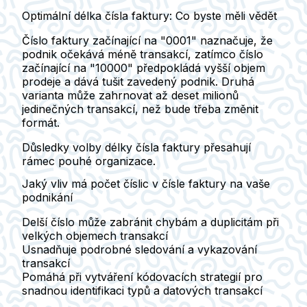
Optimální délka čísla faktury: Co byste měli vědět
Číslo faktury začínající na "0001" naznačuje, že
podnik očekává méně transakcí, zatímco číslo
začínající na "10000" předpokládá vyšší objem
prodeje a dává tušit zavedený podnik. Druhá
varianta může zahrnovat až deset milionů
jedinečných transakcí, než bude třeba změnit
formát.
Důsledky volby délky čísla faktury přesahují
rámec pouhé organizace.
Jaký vliv má počet číslic v čísle faktury na vaše
podnikání
Delší číslo může zabránit chybám a duplicitám při
velkých objemech transakcí
Usnadňuje podrobné sledování a vykazování
transakcí
Pomáhá při vytváření kódovacích strategií pro
snadnou identifikaci typů a datových transakcí