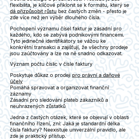
flexibilita, je klíčové přiklonit se k formátu, který se
dá přizpůsobit růstu
bez častých změn - přesto je
zde více než jen výběr dlouhého čísla.
Pochopení významu čísel faktur je zásadní pro
každého, kdo se zabývá podnikovými financemi.
Tyto jedinečné identifikátory se vážou ke
konkrétní transakci a zajišťují, že všechny prodeje
jsou zaúčtovány a lze na ně snadno odkazovat.
Význam počtu číslic v čísle faktury
Poskytuje důkaz o prodeji
pro právní a daňové
účely
Pomáhá spravovat a organizovat finanční
záznamy
Zásadní pro sledování plateb zákazníků a
neuhrazených zůstatků
Jedna z častých otázek, které se objevují v oblasti
finančního řízení, zní: Jaká je standardní délka
čísla faktury? Neexistuje univerzální pravidlo, ale
zde je praktický přístup.