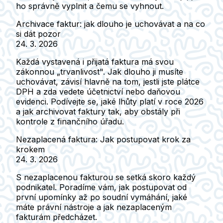
ho správně vyplnit a čemu se vyhnout.
Archivace faktur: jak dlouho je uchovávat a na co
si dát pozor
24. 3. 2026
Každá vystavená i přijatá faktura má svou
zákonnou „trvanlivost". Jak dlouho ji musíte
uchovávat, závisí hlavně na tom, jestli jste plátce
DPH a zda vedete účetnictví nebo daňovou
evidenci. Podívejte se, jaké lhůty platí v roce 2026
a jak archivovat faktury tak, aby obstály při
kontrole z finančního úřadu.
Nezaplacená faktura: Jak postupovat krok za
krokem
24. 3. 2026
S nezaplacenou fakturou se setká skoro každý
podnikatel. Poradíme vám, jak postupovat od
první upomínky až po soudní vymáhání, jaké
máte právní nástroje a jak nezaplaceným
fakturám předcházet.