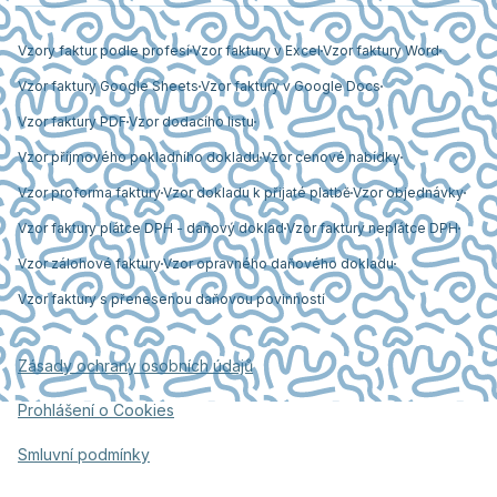
Vzory faktur podle profesí
Vzor faktury v Excel
Vzor faktury Word
Vzor faktury Google Sheets
Vzor faktury v Google Docs
Vzor faktury PDF
Vzor dodacího listu
Vzor příjmového pokladního dokladu
Vzor cenové nabídky
Vzor proforma faktury
Vzor dokladu k přijaté platbě
Vzor objednávky
Vzor faktury plátce DPH - daňový doklad
Vzor faktury neplátce DPH
Vzor zálohové faktury
Vzor opravného daňového dokladu
Vzor faktury s přenesenou daňovou povinností
Zásady ochrany osobních údajů
Prohlášení o Cookies
Smluvní podmínky