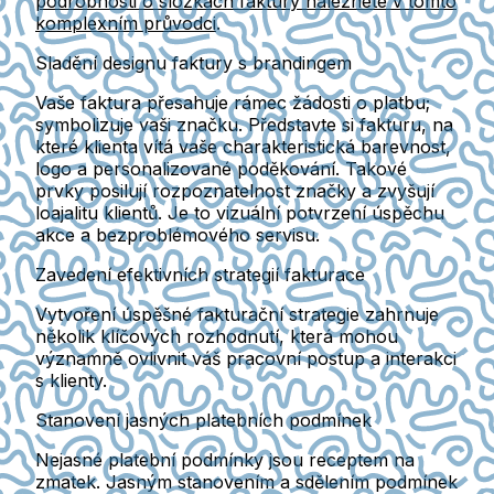
podrobnosti o složkách faktury naleznete v tomto
komplexním průvodci
.
Sladění designu faktury s brandingem
Vaše faktura přesahuje rámec žádosti o platbu;
symbolizuje vaši značku. Představte si fakturu, na
které klienta vítá vaše charakteristická barevnost,
logo a personalizované poděkování. Takové
prvky posilují rozpoznatelnost značky a zvyšují
loajalitu klientů. Je to vizuální potvrzení úspěchu
akce a bezproblémového servisu.
Zavedení efektivních strategií fakturace
Vytvoření úspěšné fakturační strategie zahrnuje
několik klíčových rozhodnutí, která mohou
významně ovlivnit váš pracovní postup a interakci
s klienty.
Stanovení jasných platebních podmínek
Nejasné platební podmínky jsou receptem na
zmatek. Jasným stanovením a sdělením podmínek