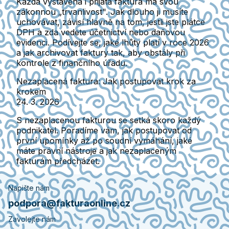
Každá vystavená i přijatá faktura má svou
zákonnou „trvanlivost". Jak dlouho ji musíte
uchovávat, závisí hlavně na tom, jestli jste plátce
DPH a zda vedete účetnictví nebo daňovou
evidenci. Podívejte se, jaké lhůty platí v roce 2026
a jak archivovat faktury tak, aby obstály při
kontrole z finančního úřadu.
Nezaplacená faktura: Jak postupovat krok za
krokem
24. 3. 2026
S nezaplacenou fakturou se setká skoro každý
podnikatel. Poradíme vám, jak postupovat od
první upomínky až po soudní vymáhání, jaké
máte právní nástroje a jak nezaplaceným
fakturám předcházet.
Napište nám
podpora@fakturaonline.cz
Zavolejte nám