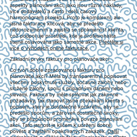
aspekty plánování akcí, jako jsou různé náklady,
více dodavatelů a často i delší časový
harmonogram projektu. Proto je komplexní, ale
jasná fakturace klíčová, aby se předešlo
nedorozuměním a zajistila se spokojenost klienta,
což podporuje prostředí, kde je profesionalita
stejně oslavována jako samotné akce.
Přečtěte si
více o výhodách online fakturace.
Základní prvky faktury pro plánovače akcí
Co tvoří dobře zpracovanou fakturu pro
plánovače akcí? Měla by transparentně popisovat
všechny poskytnuté služby, dočasné zálohy nebo
složené zálohy, spolu s případnými daněmi nebo
slevami. Faktura by měla splňovat jak zákonné
požadavky, tak stanovit jasná očekávání klienta s
popisem, který je dostatečně konkrétní, aby se
předešlo sporům, a zároveň dostatečně široký,
aby se přizpůsobil proměnlivé povaze plánování
akcí. Tato jasnost je klíčem k udržení dobré
pověsti a zajištění opakovaných zakázek.
Další