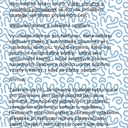
diplomatické řešení sporů.
V této příručce o
vymáhání pohledávek
se dozvíte proaktivní
strategie, jak těmto problémům čelit.
Sledování plateb a následná opatření
Využívejte nástroje pro fakturaci, které nabízejí
sledování plateb a automatické upomínky pro
následnou kontrolu. Využití systému, který vás
upozorní na opožděné platby - stejně jako
upozornění klientů - může zefektivnit proces
následných opatření a pomoci udržet pozitivní
vztahy s klienty, i když se platby opozdí.
Shrnutí
Závěrem lze říci, že správná strategie fakturace je
pro plánování akcí stejně důležitá jako akce
samotné. Pochopením jedinečných problémů,
zavedením efektivního softwaru, nabídkou
flexibilních možností plateb a obratným zvládáním
překážek při fakturaci mohou plánovači akcí
zajistit, že jejich fakturační proces bude stejně