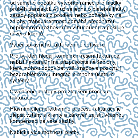
od samého počátku vytvoříte rámec pro hladký
průběh transakcí. Ať už se jedná o platební lhůty,
zásady poplatků z prodlení nebo požadavky na
zálohy, transparentnost pomáhá předcházet
nepříjemným rozhovorům v budoucnu a posiluje
důvěru klientů.
Výběr správného fakturačního softwaru
Pro ty, kteří hledají komplexní řešení fakturace,
nabízí
FakturaOnline
přizpůsobitelné šablony,
které mohou odpovídat vaší značce a poskytují
bezproblémovou integraci s mnoha účetními
systémy.
Osvědčené postupy pro zlepšení procesu
fakturace
Hlavním cílem efektivního procesu fakturace je
zlepšit vztahy s klienty a zároveň zajistit včasnou
kompenzaci za vaše služby.
Nabídka více možností platby