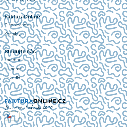
FakturaOnline
O společnosti
Kontakty
Sledujte nás
Facebook
Instagram
LinkedIn
Jsme s vámi od roku 2010