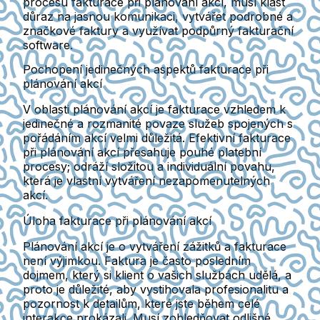
procesu fakturace při plánování akcí, musí klást
důraz na jasnou komunikaci, vytvářet podrobné a
značkové faktury a využívat podpůrný fakturační
software.
Pochopení jedinečných aspektů fakturace při
plánování akcí
V oblasti plánování akcí je fakturace vzhledem k
jedinečné a rozmanité povaze služeb spojených s
pořádáním akcí velmi důležitá. Efektivní fakturace
při plánování akcí přesahuje pouhé platební
procesy; odráží složitou a individuální povahu,
která je vlastní vytváření nezapomenutelných
akcí.
Úloha fakturace při plánování akcí
Plánování akcí je o vytváření zážitků a fakturace
není výjimkou. Faktura je často posledním
dojmem, který si klient o vašich službách udělá, a
proto je důležité, aby vystihovala profesionalitu a
pozornost k detailům, které jste během celé
interakce prokázali. Musí zohledňovat odlišné