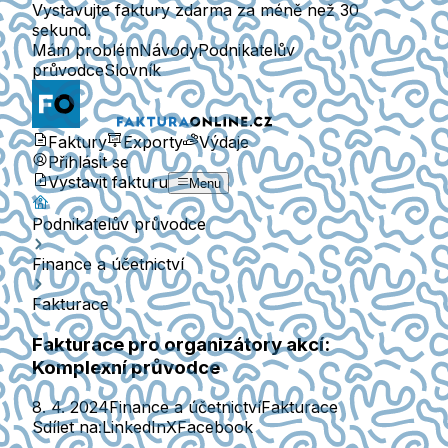
Vystavujte faktury zdarma za méně než 30
sekund.
Mám problém
Návody
Podnikatelův
průvodce
Slovník
Faktury
Exporty
Výdaje
Přihlásit se
Vystavit fakturu
Menu
Podnikatelův průvodce
Finance a účetnictví
Fakturace
Fakturace pro organizátory akcí:
Komplexní průvodce
8. 4. 2024
Finance a účetnictví
Fakturace
Sdílet na:
LinkedIn
X
Facebook