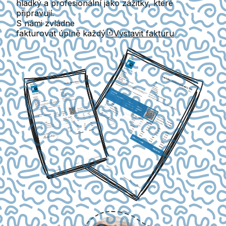
hladký a profesionální jako zážitky, které
připravují.
S námi zvládne
fakturovat úplně každý
Vystavit fakturu