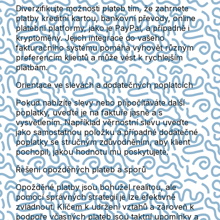
Diverzifikujte možnosti plateb tím, že zahrnete
platby kreditní kartou, bankovní převody, online
platební platformy, jako je PayPal, a případně i
kryptoměny. Jejich integrace do vašeho
fakturačního systému pomáhá vyhovět různým
preferencím klientů a může vést k rychlejším
platbám.
Orientace ve slevách a dodatečných poplatcích
Pokud nabízíte slevy nebo připočítáváte další
poplatky, uveďte je na faktuře jasně a s
vysvětlením. Například věrnostní slevu uveďte
jako samostatnou položku a případné dodatečné
poplatky se stručným zdůvodněním, aby klient
pochopil, jakou hodnotu mu poskytujete.
Řešení opožděných plateb a sporů
Opožděné platby jsou bohužel realitou, ale
pomocí správných strategií je lze efektivně
zvládnout. Klíčem k udržení vztahů a zároveň k
podpoře včasných plateb jsou taktní upomínky a