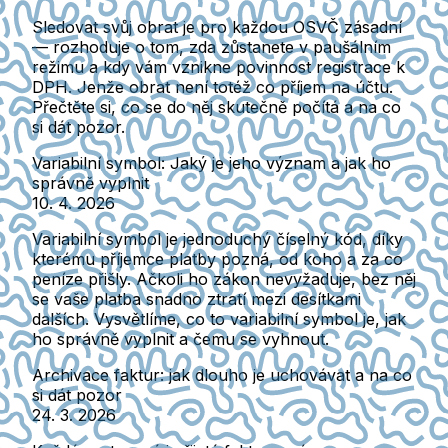
Sledovat svůj obrat je pro každou OSVČ zásadní
— rozhoduje o tom, zda zůstanete v paušálním
režimu a kdy vám vznikne povinnost registrace k
DPH. Jenže obrat není totéž co příjem na účtu.
Přečtěte si, co se do něj skutečně počítá a na co
si dát pozor.
Variabilní symbol: Jaký je jeho význam a jak ho
správně vyplnit
10. 4. 2026
Variabilní symbol je jednoduchý číselný kód, díky
kterému příjemce platby pozná, od koho a za co
peníze přišly. Ačkoli ho zákon nevyžaduje, bez něj
se vaše platba snadno ztratí mezi desítkami
dalších. Vysvětlíme, co to variabilní symbol je, jak
ho správně vyplnit a čemu se vyhnout.
Archivace faktur: jak dlouho je uchovávat a na co
si dát pozor
24. 3. 2026