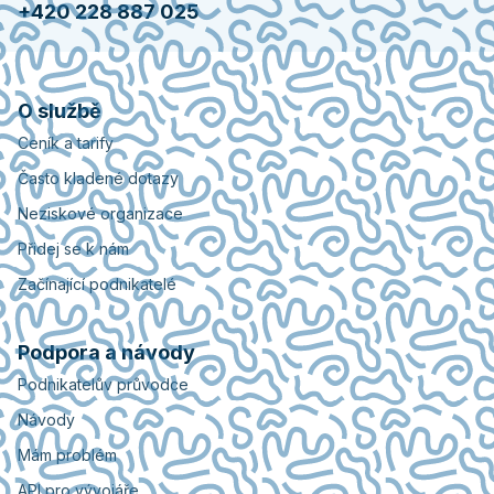
+420 228 887 025
O službě
Ceník a tarify
Často kladené dotazy
Neziskové organizace
Přidej se k nám
Začínající podnikatelé
Podpora a návody
Podnikatelův průvodce
Návody
Mám problém
API pro vývojáře