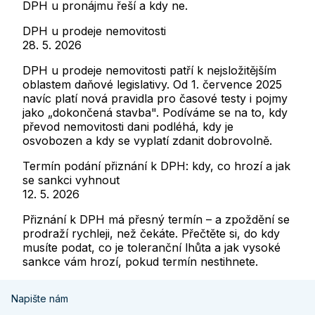
DPH u pronájmu řeší a kdy ne.
DPH u prodeje nemovitosti
28. 5. 2026
DPH u prodeje nemovitosti patří k nejsložitějším
oblastem daňové legislativy. Od 1. července 2025
navíc platí nová pravidla pro časové testy i pojmy
jako „dokončená stavba". Podíváme se na to, kdy
převod nemovitosti dani podléhá, kdy je
osvobozen a kdy se vyplatí zdanit dobrovolně.
Termín podání přiznání k DPH: kdy, co hrozí a jak
se sankci vyhnout
12. 5. 2026
Přiznání k DPH má přesný termín – a zpoždění se
prodraží rychleji, než čekáte. Přečtěte si, do kdy
musíte podat, co je toleranční lhůta a jak vysoké
sankce vám hrozí, pokud termín nestihnete.
Napište nám