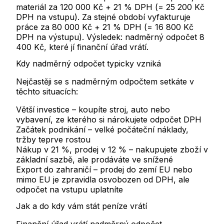
materiál za 120 000 Kč + 21 % DPH (= 25 200 Kč
DPH na vstupu). Za stejné období vyfakturuje
práce za 80 000 Kč + 21 % DPH (= 16 800 Kč
DPH na výstupu). Výsledek: nadměrný odpočet
8
400 Kč
, které jí finanční úřad vrátí.
Kdy nadměrný odpočet typicky vzniká
Nejčastěji se s nadměrným odpočtem setkáte v
těchto situacích:
Větší investice
– koupíte stroj, auto nebo
vybavení, ze kterého si nárokujete odpočet DPH
Začátek podnikání
– velké počáteční náklady,
tržby teprve rostou
Nákup v 21 %, prodej v 12 %
– nakupujete zboží v
základní sazbě, ale prodáváte ve snížené
Export do zahraničí
– prodej do zemí EU nebo
mimo EU je zpravidla osvobozen od DPH, ale
odpočet na vstupu uplatníte
Jak a do kdy vám stát peníze vrátí