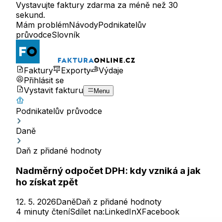
Vystavujte faktury zdarma za méně než 30
sekund.
Mám problém
Návody
Podnikatelův
průvodce
Slovník
Faktury
Exporty
Výdaje
Přihlásit se
Vystavit fakturu
Menu
Podnikatelův průvodce
Daně
Daň z přidané hodnoty
Nadměrný odpočet DPH: kdy vzniká a jak
ho získat zpět
12. 5. 2026
Daně
Daň z přidané hodnoty
4 minuty čtení
Sdílet na:
LinkedIn
X
Facebook