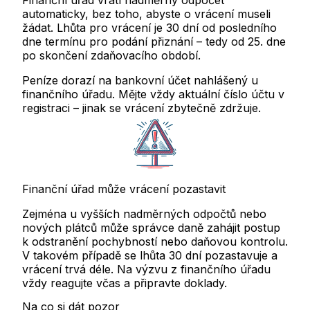
Finanční úřad vrátí nadměrný odpočet
automaticky, bez toho, abyste o vrácení museli
žádat
. Lhůta pro vrácení je
30 dní od posledního
dne termínu pro podání přiznání
– tedy od 25. dne
po skončení zdaňovacího období.
Peníze dorazí na bankovní účet nahlášený u
finančního úřadu. Mějte vždy aktuální číslo účtu v
registraci – jinak se vrácení zbytečně zdržuje.
Finanční úřad může vrácení pozastavit
Zejména u vyšších nadměrných odpočtů nebo
nových plátců může správce daně zahájit postup
k odstranění pochybností nebo daňovou kontrolu.
V takovém případě se lhůta 30 dní pozastavuje a
vrácení trvá déle. Na výzvu z finančního úřadu
vždy reagujte včas a připravte doklady.
Na co si dát pozor