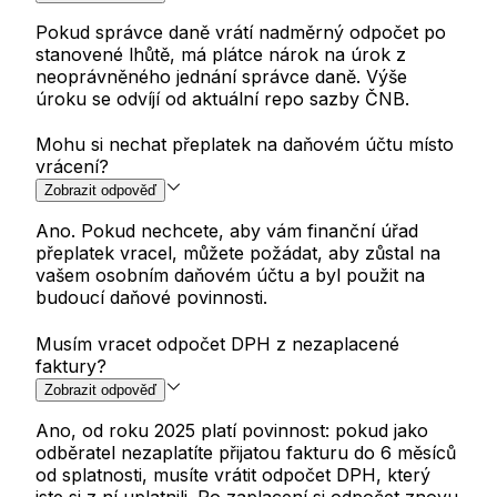
Pokud správce daně vrátí nadměrný odpočet po
stanovené lhůtě, má plátce nárok na úrok z
neoprávněného jednání správce daně. Výše
úroku se odvíjí od aktuální repo sazby ČNB.
Mohu si nechat přeplatek na daňovém účtu místo
vrácení?
Zobrazit odpověď
Ano. Pokud nechcete, aby vám finanční úřad
přeplatek vracel, můžete požádat, aby zůstal na
vašem osobním daňovém účtu a byl použit na
budoucí daňové povinnosti.
Musím vracet odpočet DPH z nezaplacené
faktury?
Zobrazit odpověď
Ano, od roku 2025 platí povinnost: pokud jako
odběratel nezaplatíte přijatou fakturu do 6 měsíců
od splatnosti, musíte vrátit odpočet DPH, který
jste si z ní uplatnili. Po zaplacení si odpočet znovu