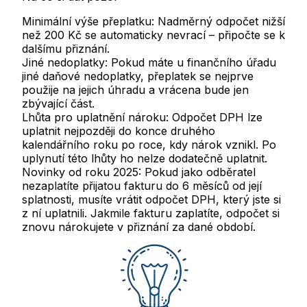
Minimální výše přeplatku:
Nadměrný odpočet nižší
než 200 Kč se automaticky nevrací – připočte se k
dalšímu přiznání.
Jiné nedoplatky:
Pokud máte u finančního úřadu
jiné daňové nedoplatky, přeplatek se nejprve
použije na jejich úhradu a vrácena bude jen
zbývající část.
Lhůta pro uplatnění nároku:
Odpočet DPH lze
uplatnit nejpozději do konce druhého
kalendářního roku po roce, kdy nárok vznikl. Po
uplynutí této lhůty ho nelze dodatečně uplatnit.
Novinky od roku 2025:
Pokud jako odběratel
nezaplatíte přijatou fakturu do 6 měsíců od její
splatnosti, musíte vrátit odpočet DPH, který jste si
z ní uplatnili. Jakmile fakturu zaplatíte, odpočet si
znovu nárokujete v přiznání za dané období.