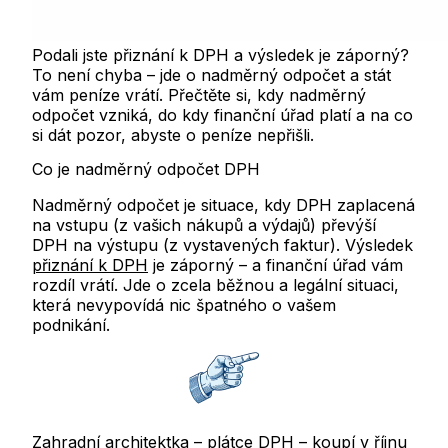
Podali jste přiznání k DPH a výsledek je záporný?
To není chyba – jde o nadměrný odpočet a stát
vám peníze vrátí. Přečtěte si, kdy nadměrný
odpočet vzniká, do kdy finanční úřad platí a na co
si dát pozor, abyste o peníze nepřišli.
Co je nadměrný odpočet DPH
Nadměrný odpočet je situace, kdy DPH zaplacená
na vstupu (z vašich nákupů a výdajů) převýší
DPH na výstupu (z vystavených faktur). Výsledek
přiznání k DPH
je záporný – a finanční úřad vám
rozdíl vrátí. Jde o zcela běžnou a legální situaci,
která nevypovídá nic špatného o vašem
podnikání.
Zahradní architektka – plátce DPH – koupí v říjnu