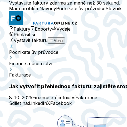
Vystavujte faktury zdarma za méně než 30 sekund.
Mám problém
Návody
Podnikatelův průvodce
Slovník
Faktury
Exporty
Výdaje
Přihlásit se
Vystavit fakturu
Menu
Podnikatelův průvodce
Finance a účetnictví
Fakturace
Jak vytvořit přehlednou fakturu: zajistěte sro
8. 10. 2025
Finance a účetnictví
Fakturace
Sdílet na:
LinkedIn
X
Facebook