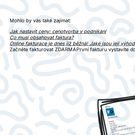
Mohlo by vás také zajímat:
Jak nastavit ceny: cenotvorba v podnikání
Co musí obsahovat faktura?
Online fakturace je dnes již běžná! Jaké jsou její výho
Začněte fakturovat ZDARMA
První fakturu vystavíte 