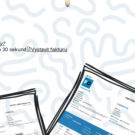
dy?
do
30 sekund
Vystavit fakturu