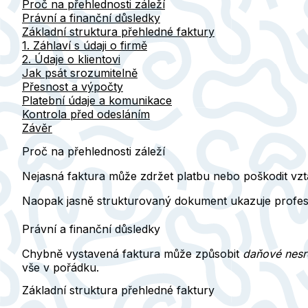
Proč na přehlednosti záleží
Právní a finanční důsledky
Základní struktura přehledné faktury
1. Záhlaví s údaji o firmě
2. Údaje o klientovi
Jak psát srozumitelně
Přesnost a výpočty
Platební údaje a komunikace
Kontrola před odesláním
Závěr
Proč na přehlednosti záleží
Nejasná faktura může zdržet platbu nebo poškodit vzta
Naopak
jasně strukturovaný dokument
ukazuje profesi
Právní a finanční důsledky
Chybně vystavená faktura může způsobit
daňové nesr
vše v pořádku.
Základní struktura přehledné faktury