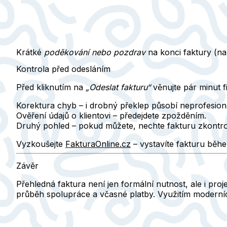
Krátké
poděkování nebo pozdrav
na konci faktury (na
Kontrola před odesláním
Před kliknutím na
„Odeslat fakturu“
věnujte pár minut fi
Korektura chyb
– i drobný překlep působí neprofesion
Ověření údajů o klientovi
– předejdete zpožděním.
Druhý pohled
– pokud můžete, nechte fakturu zkontrol
Vyzkoušejte
FakturaOnline.cz
– vystavíte fakturu během
Závěr
Přehledná faktura není jen formální nutnost, ale i
proj
průběh spolupráce a včasné platby. Využitím moderníc