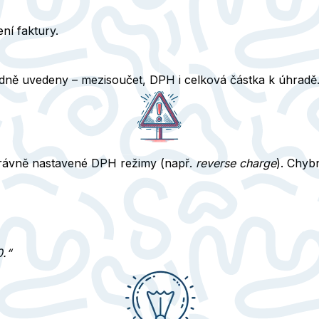
ní faktury.
dně uvedeny – mezisoučet, DPH i celková částka k úhradě
správně nastavené
DPH režimy
(např.
reverse charge
). Chyb
0.“