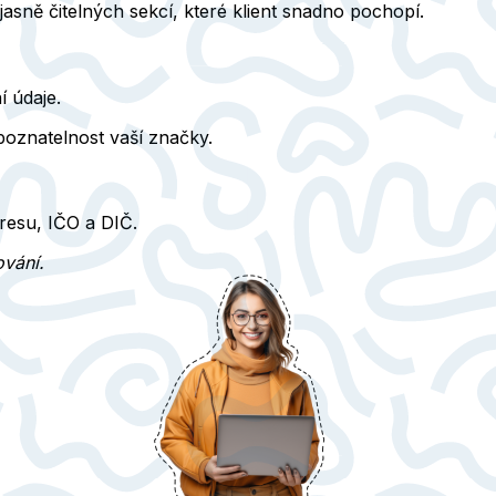
jasně čitelných sekcí
, které klient snadno pochopí.
í údaje
.
poznatelnost vaší značky.
dresu, IČO a DIČ
.
ování.