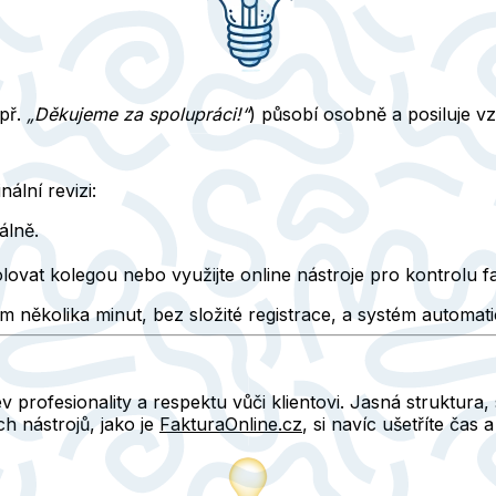
př.
„Děkujeme za spolupráci!“
) působí osobně a posiluje vz
nální revizi:
álně.
ovat kolegou nebo využijte online nástroje pro kontrolu f
 několika minut, bez složité registrace, a systém automatic
ev profesionality a respektu
vůči klientovi. Jasná struktura,
h nástrojů, jako je
FakturaOnline.cz
, si navíc ušetříte čas 