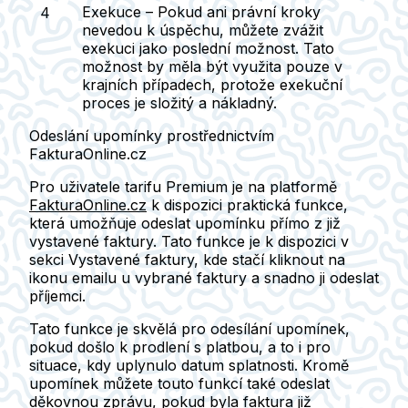
Exekuce
– Pokud ani právní kroky
nevedou k úspěchu, můžete zvážit
exekuci
jako poslední možnost. Tato
možnost by měla být využita pouze v
krajních případech, protože exekuční
proces je složitý a nákladný.
Odeslání upomínky prostřednictvím
FakturaOnline.cz
Pro uživatele tarifu
Premium
je na platformě
FakturaOnline.cz
k dispozici praktická funkce,
která umožňuje
odeslat upomínku
přímo z již
vystavené faktury. Tato funkce je k dispozici v
sekci
Vystavené faktury
, kde stačí kliknout na
ikonu emailu u vybrané faktury a snadno ji odeslat
příjemci.
Tato funkce je skvělá pro odesílání
upomínek
,
pokud došlo k prodlení s platbou, a to i pro
situace, kdy uplynulo datum splatnosti. Kromě
upomínek můžete touto funkcí také odeslat
děkovnou zprávu
, pokud byla faktura již