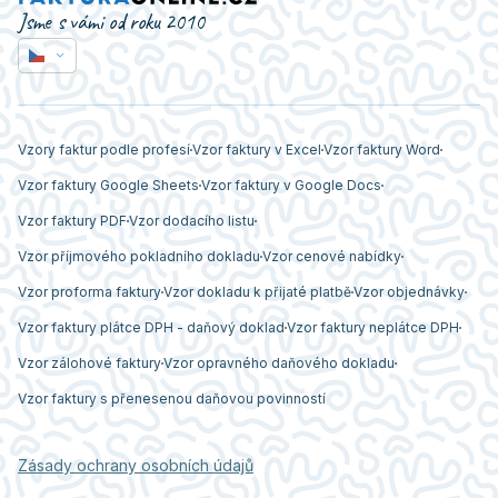
Jsme s vámi od roku 2010
Vzory faktur podle profesí
Vzor faktury v Excel
Vzor faktury Word
Vzor faktury Google Sheets
Vzor faktury v Google Docs
Vzor faktury PDF
Vzor dodacího listu
Vzor příjmového pokladního dokladu
Vzor cenové nabídky
Vzor proforma faktury
Vzor dokladu k přijaté platbě
Vzor objednávky
Vzor faktury plátce DPH - daňový doklad
Vzor faktury neplátce DPH
Vzor zálohové faktury
Vzor opravného daňového dokladu
Vzor faktury s přenesenou daňovou povinností
Zásady ochrany osobních údajů