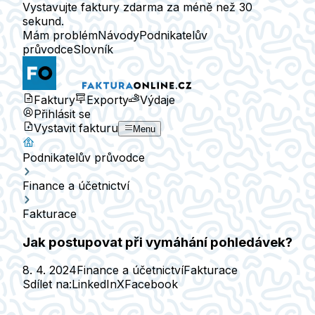
Vystavujte faktury zdarma za méně než 30
sekund.
Mám problém
Návody
Podnikatelův
průvodce
Slovník
Faktury
Exporty
Výdaje
Přihlásit se
Vystavit fakturu
Menu
Podnikatelův průvodce
Finance a účetnictví
Fakturace
Jak postupovat při vymáhání pohledávek?
8. 4. 2024
Finance a účetnictví
Fakturace
Sdílet na:
LinkedIn
X
Facebook