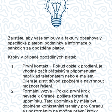
Zajistěte, aby vaše smlouvy a faktury obsahovaly
specifické platební podmínky
a informace o
sankcích za opožděné platby.
Kroky v případě opožděných plateb
První kontakt
– Pokud dojde k prodlení, je
vhodné začít přátelským připomenutím,
například telefonátem nebo e-mailem.
Cílem je zjistit důvod zpoždění a navrhnout
možnost řešení.
Formální výzva
– Pokud první krok
nevede k úhradě, pošlete
formální
upomínku
. Tato upomínka by měla být
doplněna konkrétními termíny pro úhradu
a upozorněním na možné právní kroky,