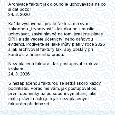
Archivace faktur: jak dlouho je uchovávat a na co
si dát pozor
24. 3. 2026
Každá vystavená i přijatá faktura má svou
zákonnou „trvanlivost". Jak dlouho ji musíte
uchovávat, závisí hlavně na tom, jestli jste plátce
DPH a zda vedete účetnictví nebo daňovou
evidenci. Podívejte se, jaké lhůty platí v roce 2026
a jak archivovat faktury tak, aby obstály při
kontrole z finančního úřadu.
Nezaplacená faktura: Jak postupovat krok za
krokem
24. 3. 2026
S nezaplacenou fakturou se setká skoro každý
podnikatel. Poradíme vám, jak postupovat od
první upomínky až po soudní vymáhání, jaké
máte právní nástroje a jak nezaplaceným
fakturám předcházet.