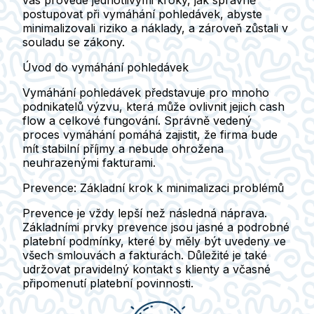
vás provede jednotlivými kroky, jak správně
postupovat při vymáhání pohledávek, abyste
minimalizovali riziko a náklady, a zároveň zůstali v
souladu se zákony.
Úvod do vymáhání pohledávek
Vymáhání pohledávek představuje pro mnoho
podnikatelů výzvu, která může ovlivnit jejich cash
flow a celkové fungování. Správně vedený
proces vymáhání pomáhá zajistit, že firma bude
mít stabilní příjmy a nebude ohrožena
neuhrazenými fakturami.
Prevence: Základní krok k minimalizaci problémů
Prevence je vždy lepší než následná náprava.
Základními prvky prevence jsou
jasné a podrobné
platební podmínky
, které by měly být uvedeny ve
všech smlouvách a fakturách. Důležité je také
udržovat pravidelný kontakt s klienty a včasné
připomenutí platební povinnosti.