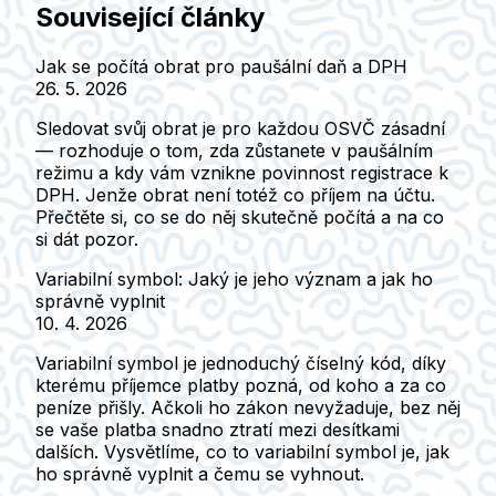
Související články
Jak se počítá obrat pro paušální daň a DPH
26. 5. 2026
Sledovat svůj obrat je pro každou OSVČ zásadní
— rozhoduje o tom, zda zůstanete v paušálním
režimu a kdy vám vznikne povinnost registrace k
DPH. Jenže obrat není totéž co příjem na účtu.
Přečtěte si, co se do něj skutečně počítá a na co
si dát pozor.
Variabilní symbol: Jaký je jeho význam a jak ho
správně vyplnit
10. 4. 2026
Variabilní symbol je jednoduchý číselný kód, díky
kterému příjemce platby pozná, od koho a za co
peníze přišly. Ačkoli ho zákon nevyžaduje, bez něj
se vaše platba snadno ztratí mezi desítkami
dalších. Vysvětlíme, co to variabilní symbol je, jak
ho správně vyplnit a čemu se vyhnout.