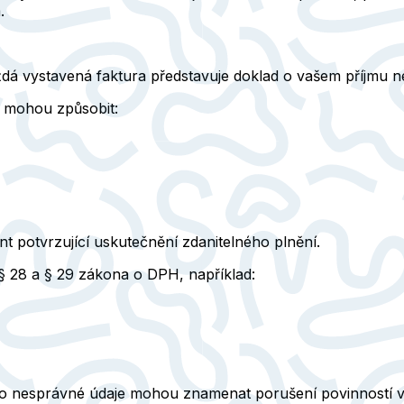
.
á vystavená faktura představuje doklad o vašem příjmu ne
mohou způsobit:
t potvrzující uskutečnění zdanitelného plnění.
§ 28 a § 29 zákona o DPH, například:
o nesprávné údaje mohou znamenat porušení povinností vů