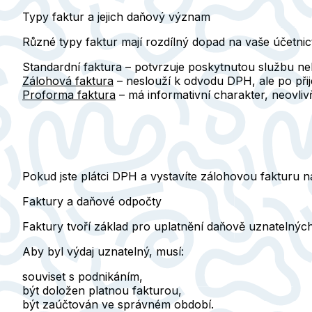
Typy faktur a jejich daňový význam
Různé
typy faktur
mají rozdílný dopad na vaše účetnict
Standardní faktura
– potvrzuje poskytnutou službu ne
Zálohová faktura
– neslouží k odvodu DPH, ale po přije
Proforma faktura
– má informativní charakter, neovlivň
Pokud jste plátci DPH a vystavíte zálohovou fakturu n
Faktury a daňové odpočty
Faktury tvoří základ pro
uplatnění daňově uznatelných
Aby byl výdaj uznatelný, musí:
souviset s podnikáním,
být doložen platnou fakturou,
být zaúčtován ve správném období.