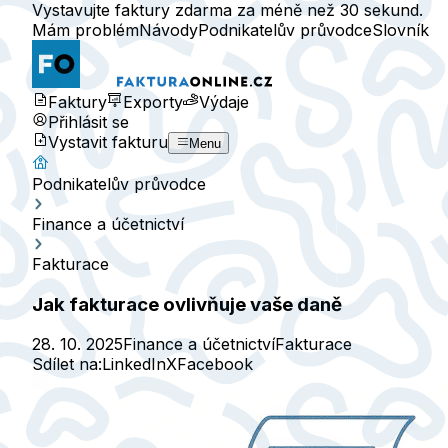
Vystavujte faktury zdarma za méně než 30 sekund.
Mám problém
Návody
Podnikatelův průvodce
Slovník
Faktury
Exporty
Výdaje
Přihlásit se
Vystavit fakturu
Menu
Podnikatelův průvodce
Finance a účetnictví
Fakturace
Jak fakturace ovlivňuje vaše daně
28. 10. 2025
Finance a účetnictví
Fakturace
Sdílet na:
LinkedIn
X
Facebook