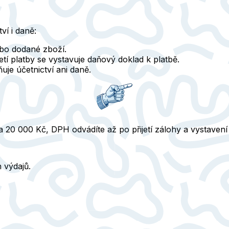
ví i daně:
bo dodané zboží.
tí platby se vystavuje daňový doklad k platbě.
uje účetnictví ani daně.
a 20 000 Kč, DPH odvádíte až po přijetí zálohy a vystavení 
 výdajů.