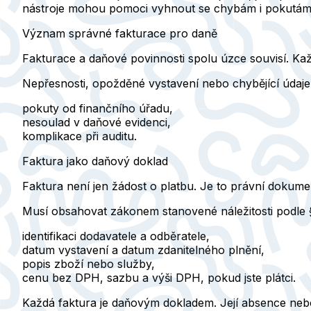
nástroje mohou pomoci vyhnout se chybám i pokutám
Význam správné fakturace pro daně
Fakturace a daňové povinnosti spolu úzce souvisí.
Každ
Nepřesnosti, opožděné vystavení nebo chybějící údaje
pokuty od finančního úřadu,
nesoulad v daňové evidenci,
komplikace při auditu.
Faktura jako daňový doklad
Faktura není jen žádost o platbu.
Je to právní dokumen
Musí obsahovat
zákonem stanovené náležitosti podle 
identifikaci dodavatele a odběratele,
datum vystavení a datum zdanitelného plnění,
popis zboží nebo služby,
cenu bez DPH, sazbu a výši DPH, pokud jste plátci.
Každá faktura je daňovým dokladem. Její absence neb