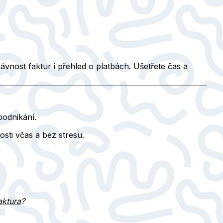
nost faktur i přehled o platbách. Ušetřete čas a
podnikání.
sti včas a bez stresu.
aktura
?