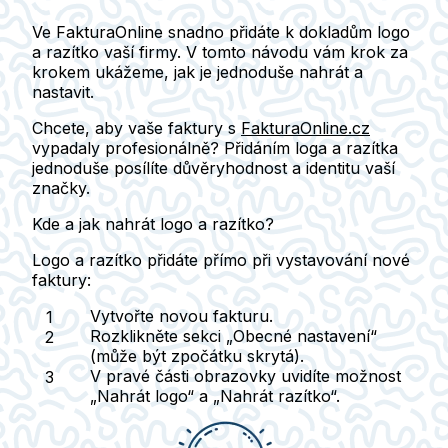
Ve FakturaOnline snadno přidáte k dokladům logo
a razítko vaší firmy. V tomto návodu vám krok za
krokem ukážeme, jak je jednoduše nahrát a
nastavit.
Chcete, aby vaše faktury s
FakturaOnline.cz
vypadaly profesionálně? Přidáním
loga a razítka
jednoduše posílíte důvěryhodnost a identitu vaší
značky.
Kde a jak nahrát logo a razítko?
Logo a razítko přidáte
přímo při vystavování nové
faktury
:
Vytvořte novou fakturu.
Rozklikněte sekci
„Obecné nastavení“
(může být zpočátku skrytá).
V pravé části obrazovky uvidíte možnost
„Nahrát logo“
a
„Nahrát razítko“
.