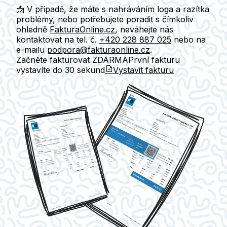
📩 V případě, že máte s nahráváním loga a razítka
problémy, nebo potřebujete poradit s čímkoliv
ohledně
FakturaOnline.cz
, neváhejte nás
kontaktovat na tel. č.
+420 228 887 025
nebo na
e-mailu
podpora@fakturaonline.cz
.
Začněte fakturovat ZDARMA
První fakturu
vystavíte do
30 sekund
Vystavit fakturu