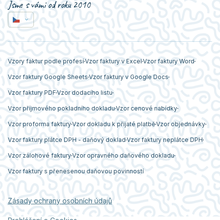
Jsme s vámi od roku 2010
Vzory faktur podle profesí
Vzor faktury v Excel
Vzor faktury Word
Vzor faktury Google Sheets
Vzor faktury v Google Docs
Vzor faktury PDF
Vzor dodacího listu
Vzor příjmového pokladního dokladu
Vzor cenové nabídky
Vzor proforma faktury
Vzor dokladu k přijaté platbě
Vzor objednávky
Vzor faktury plátce DPH - daňový doklad
Vzor faktury neplátce DPH
Vzor zálohové faktury
Vzor opravného daňového dokladu
Vzor faktury s přenesenou daňovou povinností
Zásady ochrany osobních údajů