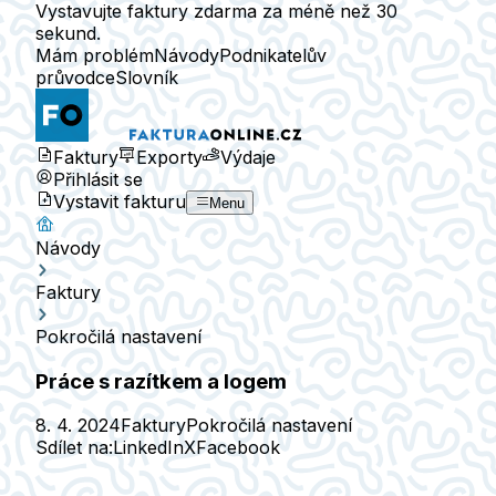
Vystavujte faktury zdarma za méně než 30
sekund.
Mám problém
Návody
Podnikatelův
průvodce
Slovník
Faktury
Exporty
Výdaje
Přihlásit se
Vystavit fakturu
Menu
Návody
Faktury
Pokročilá nastavení
Práce s razítkem a logem
8. 4. 2024
Faktury
Pokročilá nastavení
Sdílet na:
LinkedIn
X
Facebook