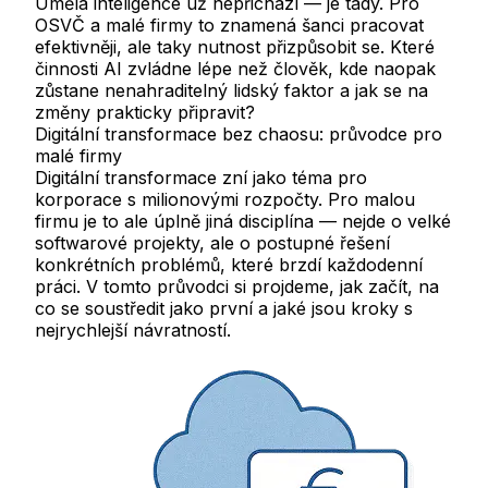
Umělá inteligence už nepřichází — je tady. Pro
OSVČ a malé firmy to znamená šanci pracovat
efektivněji, ale taky nutnost přizpůsobit se. Které
činnosti AI zvládne lépe než člověk, kde naopak
zůstane nenahraditelný lidský faktor a jak se na
změny prakticky připravit?
Digitální transformace bez chaosu: průvodce pro
malé firmy
Digitální transformace zní jako téma pro
korporace s milionovými rozpočty. Pro malou
firmu je to ale úplně jiná disciplína — nejde o velké
softwarové projekty, ale o postupné řešení
konkrétních problémů, které brzdí každodenní
práci. V tomto průvodci si projdeme, jak začít, na
co se soustředit jako první a jaké jsou kroky s
nejrychlejší návratností.