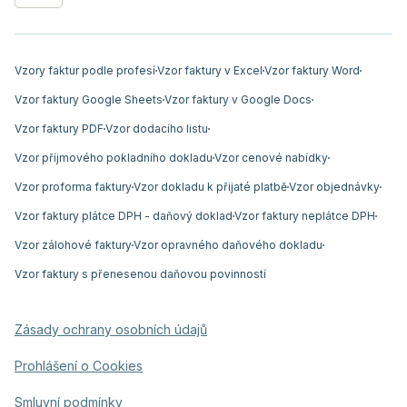
Vzory faktur podle profesí
Vzor faktury v Excel
Vzor faktury Word
Vzor faktury Google Sheets
Vzor faktury v Google Docs
Vzor faktury PDF
Vzor dodacího listu
Vzor příjmového pokladního dokladu
Vzor cenové nabídky
Vzor proforma faktury
Vzor dokladu k přijaté platbě
Vzor objednávky
Vzor faktury plátce DPH - daňový doklad
Vzor faktury neplátce DPH
Vzor zálohové faktury
Vzor opravného daňového dokladu
Vzor faktury s přenesenou daňovou povinností
Zásady ochrany osobních údajů
Prohlášení o Cookies
Smluvní podmínky