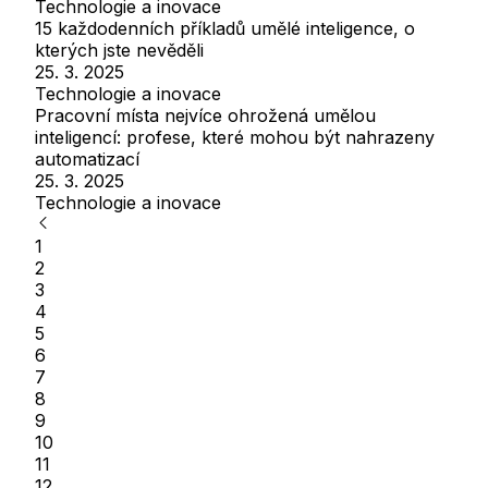
Technologie a inovace
15 každodenních příkladů umělé inteligence, o
kterých jste nevěděli
25. 3. 2025
Technologie a inovace
Pracovní místa nejvíce ohrožená umělou
inteligencí: profese, které mohou být nahrazeny
automatizací
25. 3. 2025
Technologie a inovace
1
2
3
4
5
6
7
8
9
10
11
12