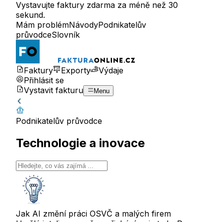
Vystavujte faktury zdarma za méně než 30
sekund.
Mám problém
Návody
Podnikatelův
průvodce
Slovník
Faktury
Exporty
Výdaje
Přihlásit se
Vystavit fakturu
Menu
Podnikatelův průvodce
Technologie a inovace
Jak AI změní práci OSVČ a malých firem