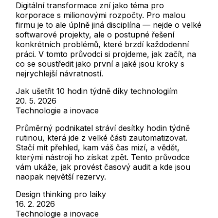
Digitální transformace zní jako téma pro
korporace s milionovými rozpočty. Pro malou
firmu je to ale úplně jiná disciplína — nejde o velké
softwarové projekty, ale o postupné řešení
konkrétních problémů, které brzdí každodenní
práci. V tomto průvodci si projdeme, jak začít, na
co se soustředit jako první a jaké jsou kroky s
nejrychlejší návratností.
Jak ušetřit 10 hodin týdně díky technologiím
20. 5. 2026
Technologie a inovace
Průměrný podnikatel stráví desítky hodin týdně
rutinou, která jde z velké části zautomatizovat.
Stačí mít přehled, kam váš čas mizí, a vědět,
kterými nástroji ho získat zpět. Tento průvodce
vám ukáže, jak provést časový audit a kde jsou
naopak největší rezervy.
Design thinking pro laiky
16. 2. 2026
Technologie a inovace