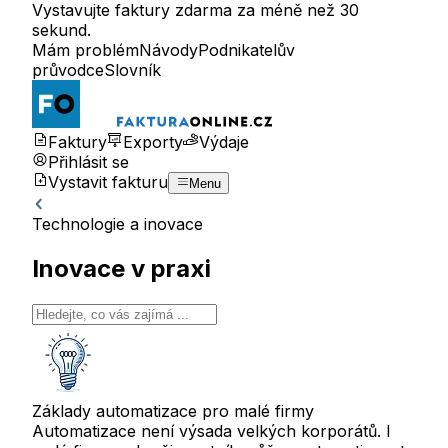
Vystavujte faktury zdarma za méně než 30
sekund.
Mám problém
Návody
Podnikatelův
průvodce
Slovník
Faktury
Exporty
Výdaje
Přihlásit se
Vystavit fakturu
Menu
Technologie a inovace
Inovace v praxi
Základy automatizace pro malé firmy
Automatizace není výsada velkých korporátů. I