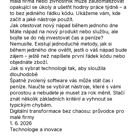
malá firma nebo živnostník může zautomatizovat
opakující se úkoly a ušetřit hodiny práce týdně – a
to bez jediného řádku kódu. Ukážeme vám, kde
začít a jaké nástroje použít.
Jak otestovat nový nápad během jednoho dne
Máte nápad na nový produkt nebo službu, ale
bojíte se do něj investovat čas a peníze?
Nemusíte. Existují jednoduché metody, jak si
během jediného dne ověřit, jestli o váš nápad bude
zájem – ještě než napíšete první řádek kódu nebo
objednáte zboží.
Jak si vybrat technologii tak, aby sloužila
dlouhodobě
Špatně zvolený software vás může stát čas i
peníze. Naučte se vybírat nástroje, které s vámi
porostou a nebudete je muset za rok měnit. Stačí
znát několik základních kritérií a vyhnout se
typickým chybám.
Digitální transformace bez chaosu: průvodce pro
malé firmy
1. 6. 2026
Technologie a inovace