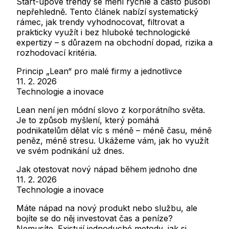
Start-upové trendy se mění rychle a často působí
nepřehledně. Tento článek nabízí systematický
rámec, jak trendy vyhodnocovat, filtrovat a
prakticky využít i bez hluboké technologické
expertizy – s důrazem na obchodní dopad, rizika a
rozhodovací kritéria.
Princip „Lean“ pro malé firmy a jednotlivce
11. 2. 2026
Technologie a inovace
Lean není jen módní slovo z korporátního světa.
Je to způsob myšlení, který pomáhá
podnikatelům dělat víc s méně – méně času, méně
peněz, méně stresu. Ukážeme vám, jak ho využít
ve svém podnikání už dnes.
Jak otestovat nový nápad během jednoho dne
11. 2. 2026
Technologie a inovace
Máte nápad na nový produkt nebo službu, ale
bojíte se do něj investovat čas a peníze?
Nemusíte. Existují jednoduché metody, jak si