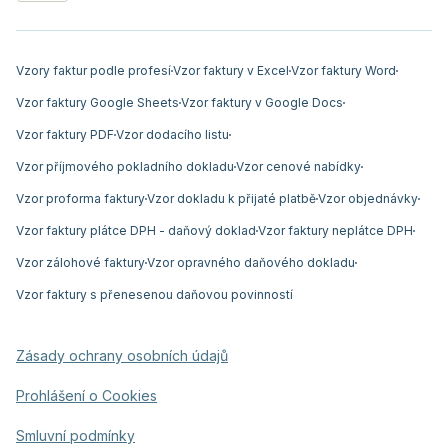
Vzory faktur podle profesí
Vzor faktury v Excel
Vzor faktury Word
Vzor faktury Google Sheets
Vzor faktury v Google Docs
Vzor faktury PDF
Vzor dodacího listu
Vzor příjmového pokladního dokladu
Vzor cenové nabídky
Vzor proforma faktury
Vzor dokladu k přijaté platbě
Vzor objednávky
Vzor faktury plátce DPH - daňový doklad
Vzor faktury neplátce DPH
Vzor zálohové faktury
Vzor opravného daňového dokladu
Vzor faktury s přenesenou daňovou povinností
Zásady ochrany osobních údajů
Prohlášení o Cookies
Smluvní podmínky