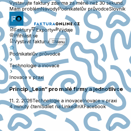
Vystavujte faktury zdarma za méně než 30 sekund.
Mám problém
Návody
Podnikatelův průvodce
Slovník
Faktury
Exporty
Výdaje
Přihlásit se
Vystavit fakturu
Menu
Podnikatelův průvodce
Technologie a inovace
Inovace v praxi
Princip „Lean“ pro malé firmy a jednotlivce
11. 2. 2026
Technologie a inovace
Inovace v praxi
4 minuty čtení
Sdílet na:
LinkedIn
X
Facebook