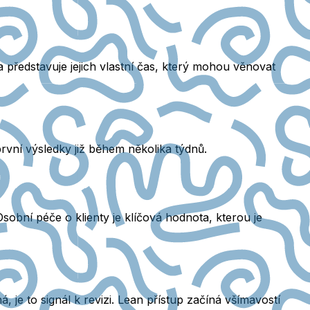
 představuje jejich vlastní čas, který mohou věnovat
vní výsledky již během několika týdnů.
Osobní péče o klienty je klíčová hodnota, kterou je
 je to signál k revizi. Lean přístup začíná všímavostí