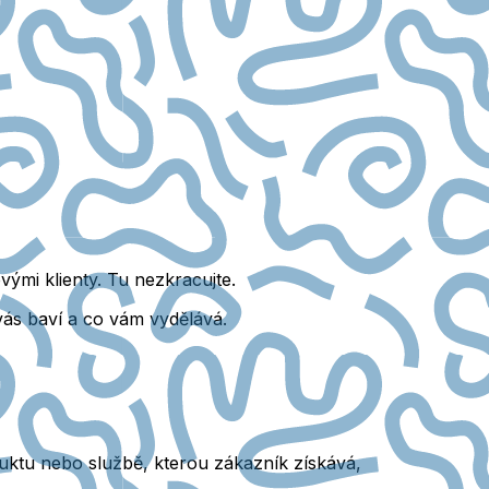
vými klienty. Tu nezkracujte.
 vás baví a co vám vydělává.
duktu nebo službě, kterou zákazník získává,