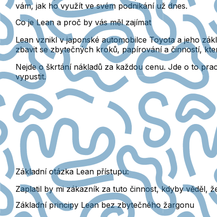
vám, jak ho využít ve svém podnikání už dnes.
Co je Lean a proč by vás měl zajímat
Lean vznikl v japonské automobilce Toyota a jeho zák
zbavit se
zbytečných kroků
,
papírování a činností
, kt
Nejde o škrtání nákladů za každou cenu. Jde o to
prac
vypustit.
Základní otázka Lean přístupu:
Zaplatil by mi zákazník za tuto činnost, kdyby věděl, 
Základní principy Lean bez zbytečného žargonu