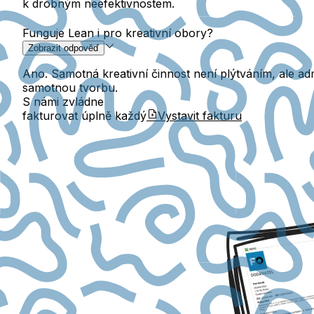
k drobným neefektivnostem.
Funguje Lean i pro kreativní obory?
Zobrazit odpověď
Ano. Samotná kreativní činnost není plýtváním, ale ad
samotnou tvorbu.
S námi zvládne
fakturovat úplně každý
Vystavit fakturu