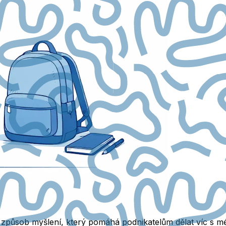
to způsob myšlení, který pomáhá podnikatelům dělat víc 