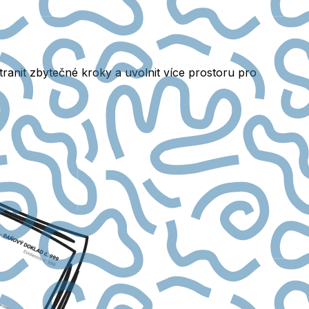
ranit zbytečné kroky a uvolnit více prostoru pro