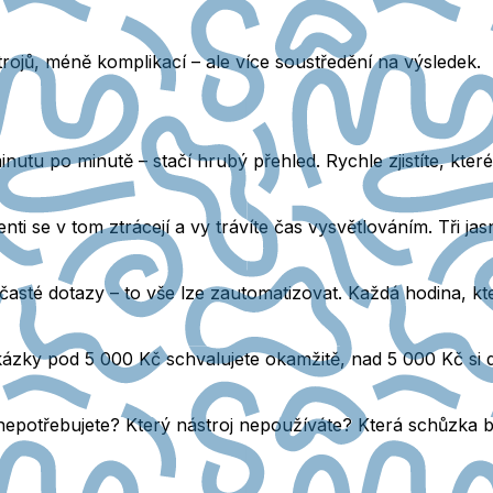
jů, méně komplikací – ale více soustředění na výsledek.
nutu po minutě – stačí hrubý přehled. Rychle zjistíte, které 
nti se v tom ztrácejí a vy trávíte čas vysvětlováním. Tři ja
asté dotazy – to vše lze zautomatizovat. Každá hodina, kter
akázky pod 5 000 Kč schvalujete okamžitě, nad 5 000 Kč si
epotřebujete? Který nástroj nepoužíváte? Která schůzka b