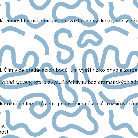
á činnost by měla mít jasnou vazbu na výsledek, který zák
í
. Čím více předávacích bodů, tím vyšší riziko chyb a zdrže
robné úpravy
, které zvyšují efektivitu bez dramatických zá
zniká nenápadně – růstem, přidáváním nástrojů, rozšiřováním
my,
nost,