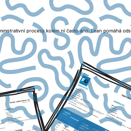
ministrativní procesy kolem ní často ano. Lean pomáhá odst