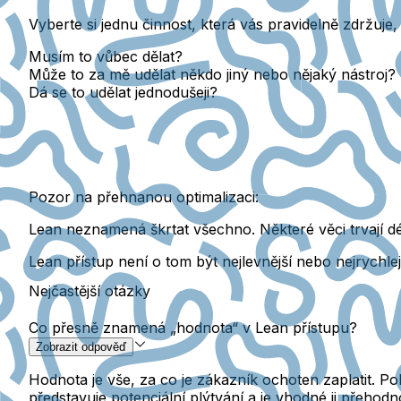
Vyberte si
jednu činnost
, která vás pravidelně zdržuje,
Musím to vůbec dělat?
Může to za mě udělat někdo jiný nebo nějaký nástroj?
Dá se to udělat jednodušeji?
Pozor na přehnanou optimalizaci:
Lean neznamená škrtat všechno. Některé věci trvají dél
Lean přístup není o tom být nejlevnější nebo nejrychlej
Nejčastější otázky
Co přesně znamená „hodnota“ v Lean přístupu?
Zobrazit odpověď
Hodnota je vše, za co je zákazník ochoten zaplatit. 
představuje potenciální plýtvání a je vhodné ji přehodno