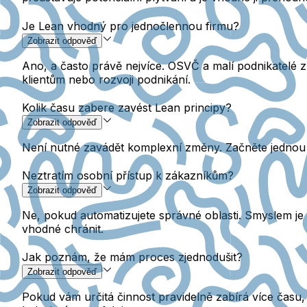
Je Lean vhodný pro jednočlennou firmu?
Zobrazit odpověď
Ano, a často právě nejvíce. OSVČ a malí podnikatelé z
klientům nebo rozvoji podnikání.
Kolik času zabere zavést Lean principy?
Zobrazit odpověď
Není nutné zavádět komplexní změny. Začněte jednou k
Neztratím osobní přístup k zákazníkům?
Zobrazit odpověď
Ne, pokud automatizujete správné oblasti. Smyslem je zj
vhodné chránit.
Jak poznám, že mám proces zjednodušit?
Zobrazit odpověď
Pokud vám určitá činnost pravidelně zabírá více času, n