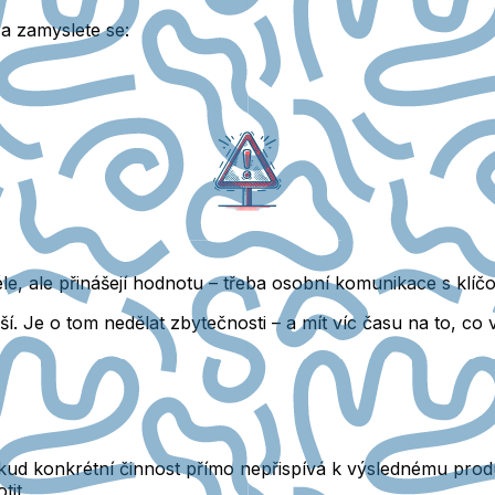
 a zamyslete se:
e, ale přinášejí hodnotu – třeba osobní komunikace s klíčo
ší. Je o tom nedělat zbytečnosti – a mít víc času na to, co
Pokud konkrétní činnost přímo nepřispívá k výslednému pro
tit.