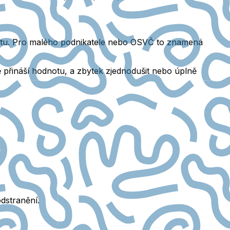
tu
. Pro malého podnikatele nebo OSVČ to znamená
 přináší hodnotu
, a zbytek
zjednodušit
nebo úplně
odstranění.