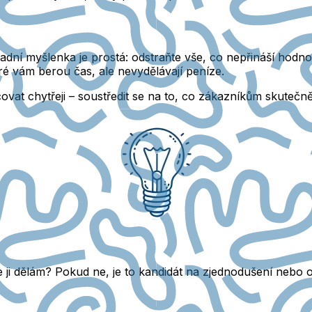
ladní myšlenka je prostá:
odstraňte vše, co nepřináší hodno
eré vám
berou čas
, ale nevydělávají peníze.
ovat chytřeji
– soustředit se na to, co zákazníkům
skutečně
že ji dělám? Pokud ne, je to kandidát na zjednodušení nebo 