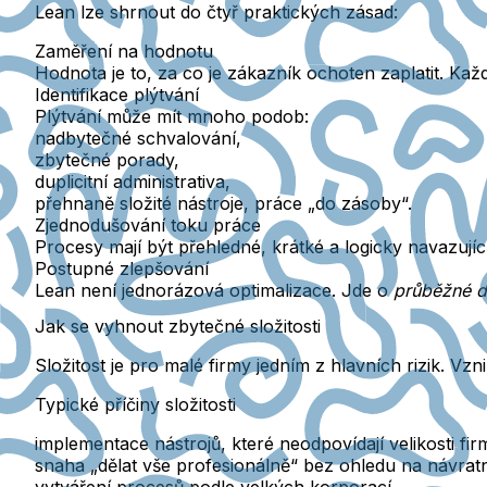
Lean lze shrnout do čtyř praktických zásad:
Zaměření na hodnotu
Hodnota je to, za co je zákazník ochoten zaplatit.
Každ
Identifikace plýtvání
Plýtvání může mít mnoho podob:
nadbytečné schvalování,
zbytečné porady,
duplicitní administrativa,
přehnaně složité nástroje, práce „do zásoby“.
Zjednodušování toku práce
Procesy mají být
přehledné, krátké a logicky navazujíc
Postupné zlepšování
Lean není jednorázová optimalizace. Jde o
průběžné d
Jak se vyhnout zbytečné složitosti
Složitost je pro malé firmy jedním z hlavních rizik. V
Typické příčiny složitosti
implementace nástrojů, které neodpovídají velikosti fir
snaha „dělat vše profesionálně“ bez ohledu na návrat