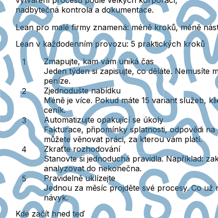
vytváření procesů podle velkých korporací,
nadbytečná kontrola a dokumentace.
Lean pro malé firmy znamená: méně kroků, méně nástro
Lean v každodenním provozu: 5 praktických kroků
Zmapujte, kam vám uniká čas
Jeden týden si zapisujte, co děláte. Nemusíte mi
peníze.
Zjednodušte nabídku
Méně je více. Pokud máte 15 variant služeb, klie
ceník.
Automatizujte opakující se úkoly
Fakturace, připomínky splatnosti, odpovědi na č
můžete věnovat práci, za kterou vám platí.
Zkraťte rozhodování
Stanovte si jednoduchá pravidla. Například: z
analyzovat do nekonečna.
Pravidelně uklízejte
Jednou za měsíc projděte své procesy. Co už n
návyk.
Kde začít hned teď