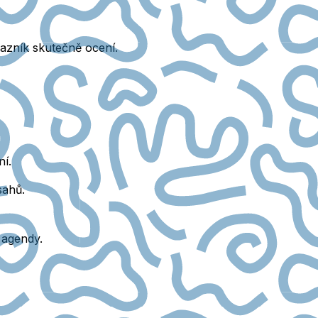
azník skutečně ocení.
ní.
sahů.
 agendy.