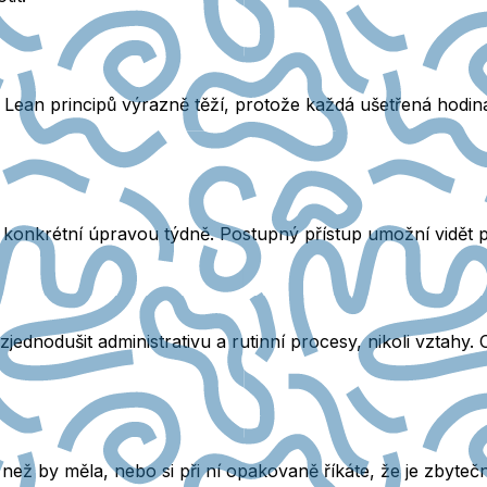
 Lean principů výrazně těží, protože každá ušetřená hodina
onkrétní úpravou týdně. Postupný přístup umožní vidět pr
ednodušit administrativu a rutinní procesy, nikoli vztahy. 
ež by měla, nebo si při ní opakovaně říkáte, že je zbytečná,