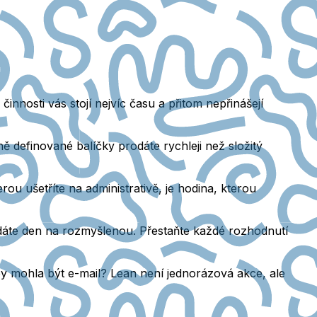
činnosti vás stojí nejvíc času a přitom nepřinášejí
sně definované balíčky prodáte rychleji než složitý
ou ušetříte na administrativě, je hodina, kterou
 dáte den na rozmyšlenou. Přestaňte každé rozhodnutí
y mohla být e-mail? Lean není jednorázová akce, ale