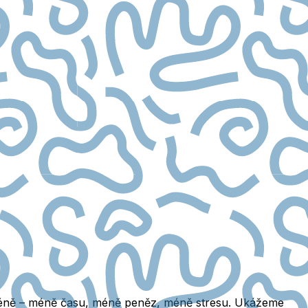
s méně – méně času, méně peněz, méně stresu. Ukážeme