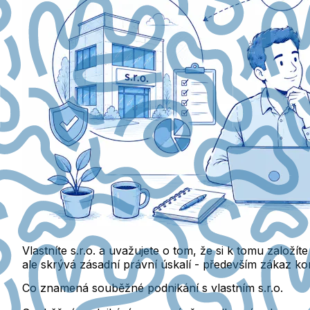
Vlastníte s.r.o. a uvažujete o tom, že si k tomu zalo
ale skrývá zásadní právní úskalí - především zákaz kon
Co znamená souběžné podnikání s vlastním s.r.o.