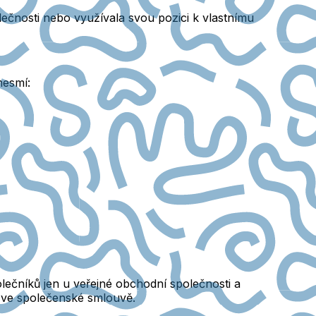
lečnosti nebo využívala svou pozici k vlastnímu
nesmí:
ečníků jen u veřejné obchodní společnosti a
 ve společenské smlouvě.