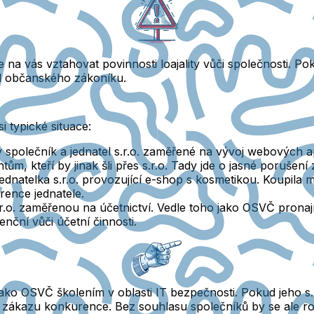
e na vás vztahovat povinnosti loajality vůči společnosti.
Poku
l občanského zákoníku.
i typické situace:
ý společník a jednatel s.r.o. zaměřené na vývoj webových ap
tům, kteří by jinak šli přes s.r.o. Tady jde o jasné poruše
ednatelka s.r.o. provozující e-shop s kosmetikou. Koupila m
rence jednatele.
r.o. zaměřenou na účetnictví. Vedle toho jako OSVČ pronají
nční vůči účetní činnosti.
at jako OSVČ školením v oblasti IT bezpečnosti. Pokud jeho s
ušení zákazu konkurence. Bez souhlasu společníků by se al