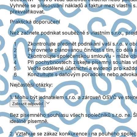
Vyhněte se přesouvání nákladů a faktur mezi vlastní s
překvalifikovat.
Praktická doporučení
Než začnete podnikat souběžně s vlastním s.r.o., projd
Zkontrolujte předmět podnikání
vaší s.r.o. v ob
Porovnejte plánovanou činnost
s tím, co dělá s
Zkontrolujte společenskou smlouvu
- může obs
Při pochybnostech získejte písemný souhlas
vš
Veďte oddělené účetnictví
a evidenci pro každou
Konzultujte s daňovým poradcem nebo advok
Nejčastější otázky:
1. Mohu být jednatelem s.r.o. a zároveň OSVČ ve stej
Zobrazit odpověď
Bez písemného souhlasu všech společníků s.r.o. ne. Šl
ideálně písemně.
2. Vztahuje se zákaz konkurence i na pouhého společ