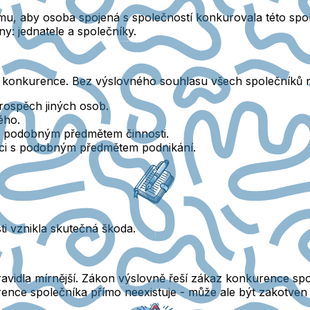
omu
, aby osoba spojená s společností konkurovala této spo
ny: jednatele a společníky.
z konkurence.
Bez výslovného souhlasu všech společníků 
prospěch jiných osob.
ého.
 podobným předmětem činnosti.
aci s podobným předmětem podnikání.
ti vznikla skutečná škoda.
avidla mírnější.
Zákon výslovně řeší zákaz konkurence spol
ence společníka přímo neexistuje - může ale být zakotven