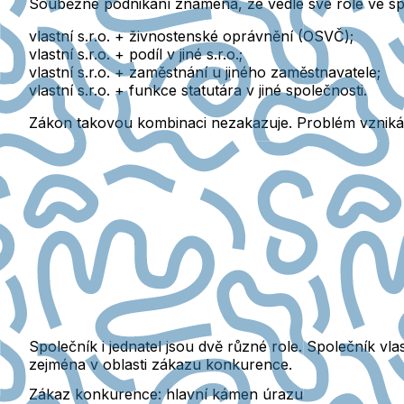
Souběžné podnikání znamená, že vedle své role ve sp
vlastní s.r.o. + živnostenské oprávnění (OSVČ);
vlastní s.r.o. + podíl v jiné s.r.o.;
vlastní s.r.o. + zaměstnání u jiného zaměstnavatele;
vlastní s.r.o. + funkce statutára v jiné společnosti.
Zákon takovou kombinaci nezakazuje.
Problém vzniká 
Společník i jednatel jsou dvě různé role. Společník vlastn
zejména v oblasti zákazu konkurence.
Zákaz konkurence: hlavní kámen úrazu