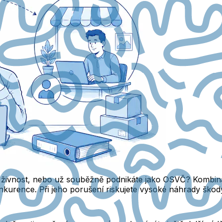
žíte živnost, nebo už souběžně podnikáte jako OSVČ? Kombin
kurence. Při jeho porušení riskujete vysoké náhrady škody 