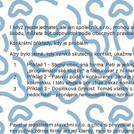
I když nejste jednatel, ale jen společník s.r.o., mohou s
škodu, můžete být odpovědní podle obecných pravide
Konkrétní příklady, kdy je problém
Aby bylo jasné, kdy vzniká skutečný konflikt, ukažme s
Příklad 1 - Stejný obor, jiná forma:
Petr je jedin
„programátorské služby" a fakturovat z ní klien
Příklad 2 - Pasivní podíl v konkurenci:
Jana je j
kosmetiku. I tato situace porušuje zákaz konku
Příklad 3 - Doplňková činnost:
Tomáš vlastní s.
nedochází - pronájem nemovitosti není konkure
Pavel je jednatelem stavební s.r.o. a chce si přivyděl
nevyužívá zdroje firmy ani její klienty, není to por