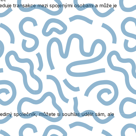
sleduje transakce mezi spojenými osobami a může je
diný společník, můžete si souhlas udělit sám, ale