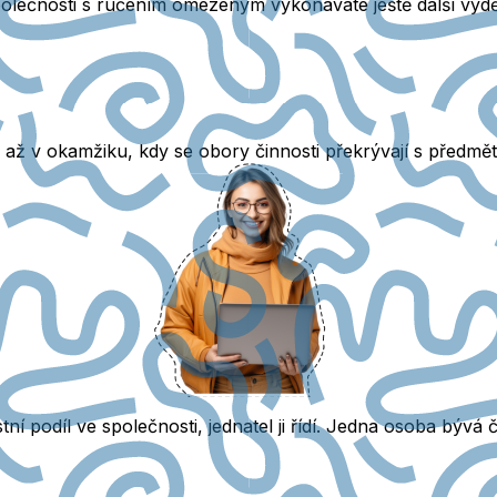
olečnosti s ručením omezeným vykonáváte ještě další výd
až v okamžiku, kdy se obory činnosti překrývají s předměte
í podíl ve společnosti, jednatel ji řídí.
Jedna osoba bývá čas