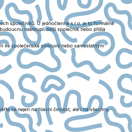
ech společníků.
U jednočlenné s.r.o. je to formálně
 budoucnu nastoupil další společník nebo přišla
len ve společenské smlouvě nebo samostatným
ěřte se nejen na hlavní činnost, ale i na všechny