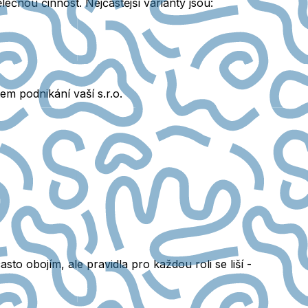
ělečnou činnost.
Nejčastější varianty jsou
:
m podnikání vaší s.r.o.
to obojím, ale pravidla pro každou roli se liší -