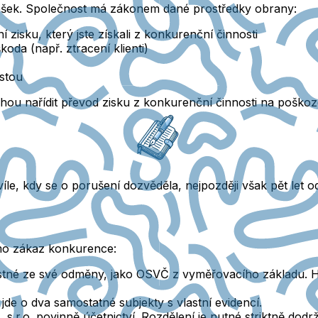
ešek. Společnost má zákonem dané prostředky obrany:
zisku, který jste získali z konkurenční činnosti
oda (např. ztracení klienti)
estou
ou nařídit převod zisku z konkurenční činnosti na poško
víle, kdy se o porušení dozvěděla, nejpozději však pět let o
imo zákaz konkurence:
ojistné ze své odměny, jako OSVČ z vyměřovacího základu. Hl
jde o dva samostatné subjekty s vlastní evidencí.
r.o. povinně účetnictví. Rozdělení je nutné striktně dodrž