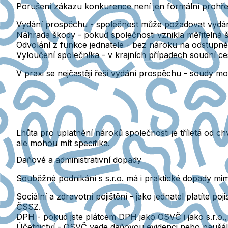
Porušení zákazu konkurence není jen formální prohř
Vydání prospěchu
- společnost může požadovat vydání 
Náhrada škody
- pokud společnosti vznikla měřitelná šk
Odvolání z funkce jednatele
- bez nároku na odstupné
Vyloučení společníka
- v krajních případech soudní c
V praxi se nejčastěji řeší vydání prospěchu
- soudy moh
Lhůta pro uplatnění nároků společnosti je tříletá od ch
ale mohou mít specifika.
Daňové a administrativní dopady
Souběžné podnikání s s.r.o. má i praktické dopady m
Sociální a zdravotní pojištění
- jako jednatel platíte p
ČSSZ.
DPH
- pokud jste plátcem DPH jako OSVČ i jako s.r.o., 
Účetnictví
- OSVČ vede daňovou evidenci nebo paušál, s.