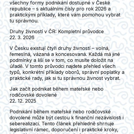
všechny formy podnikání dostupné v České
republice – s aktuálními čísly pro rok 2026 a
praktickými příklady, které vám pomohou vybrat
tu správnou.
Druhy živností v ČR: Kompletní průvodce
22. 3. 2026
V Česku existují čtyři druhy živností – volná,
řemeslná, vázaná a koncesovaná. Každá má jiné
podmínky a liší se v tom, co musíte doložit na
úřadě. V tomto průvodci najdete přehled všech
typů, konkrétní příklady oborů, správní poplatky a
praktické rady, jak si tu správnou živnost vybrat.
Jak začít podnikat během mateřské nebo
rodičovské dovolené
22. 12. 2025
Podnikání během mateřské nebo rodičovské
dovolené může být cestou k finanční nezávislosti i
seberealizaci. Tento článek přehledně shrnuje
legislativní rámec, doporučení i praktické kroky,