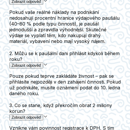
Zobrazit odpověď
Pokud vaše reálné náklady na podnikání
nedosahují procentní hranice výdajového paušálu
(40–80 % podle typu činnosti),
je paušál
jednodušší a zpravidla výhodnější.
Skutečné
výdaje se vyplatí těm, kdo nakupují drahý
materiál, vybavení nebo mají vysoký nájem.
2. Můžu se k paušální dani přihlásit kdykoli během
roku?
Zobrazit odpověď
Pouze pokud teprve zakládáte živnost – pak se
přihlásíte nejpozději v den zahájení činnosti. Pokud
už podnikáte, musíte oznámení podat do 10. ledna
daného roku.
3. Co se stane, když překročím obrat 2 miliony
korun?
Zobrazit odpověď
Vznikne vám povinnost registrace k DPH. S tím