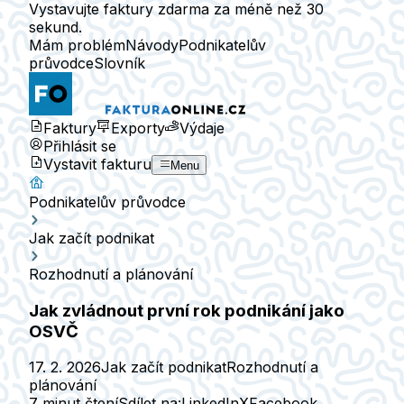
Vystavujte faktury zdarma za méně než 30
sekund.
Mám problém
Návody
Podnikatelův
průvodce
Slovník
Faktury
Exporty
Výdaje
Přihlásit se
Vystavit fakturu
Menu
Podnikatelův průvodce
Jak začít podnikat
Rozhodnutí a plánování
Jak zvládnout první rok podnikání jako
OSVČ
17. 2. 2026
Jak začít podnikat
Rozhodnutí a
plánování
7 minut čtení
Sdílet na:
LinkedIn
X
Facebook