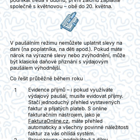
podnikat třeba v dubnu, první zálohu zaplatíte
společně s květnovou – obě do 20. května.
V paušálním režimu nemůžete uplatnit slevy na
dani
(na poplatníka, na děti apod.).
Pokud máte
nárok na výrazné slevy nebo zvýhodnění, může
být klasické daňové přiznání s výdajovým
paušálem výhodnější.
Co řešit průběžně během roku
Evidence příjmů
– i pokud využíváte
výdajový paušál, musíte evidovat příjmy.
Stačí jednoduchý přehled vystavených
faktur a přijatých plateb. S online
fakturačním nástrojem, jako je
FakturaOnline.cz
, máte přehled
automaticky a všechny povinné náležitosti
faktur za vás ohlídá systém.
Provozovna
– podnikáte-li z dílny,