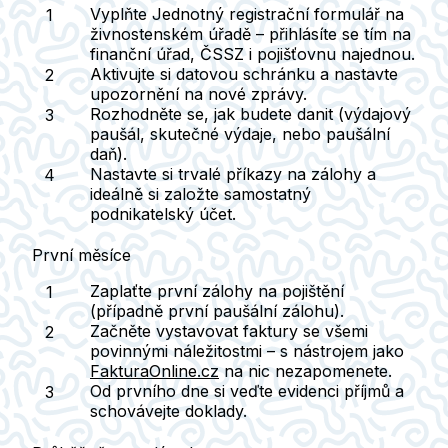
Vyplňte Jednotný registrační formulář na
živnostenském úřadě
– přihlásíte se tím na
finanční úřad, ČSSZ i pojišťovnu najednou.
Aktivujte si datovou schránku a nastavte
upozornění na nové zprávy.
Rozhodněte se, jak budete danit
(výdajový
paušál, skutečné výdaje, nebo paušální
daň).
Nastavte si trvalé příkazy na zálohy
a
ideálně si založte samostatný
podnikatelský účet.
První měsíce
Zaplaťte první zálohy na pojištění
(případně první paušální zálohu).
Začněte vystavovat faktury se všemi
povinnými náležitostmi
– s nástrojem jako
FakturaOnline.cz
na nic nezapomenete.
Od prvního dne si
veďte evidenci příjmů a
schovávejte doklady.