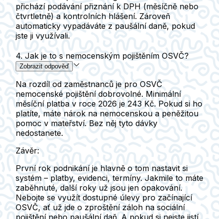
přichází podávání přiznání k DPH (měsíčně nebo
čtvrtletně) a kontrolních hlášení. Zároveň
automaticky vypadáváte z paušální daně, pokud
jste ji využívali.
4. Jak je to s nemocenským pojištěním OSVČ?
Zobrazit odpověď
Na rozdíl od zaměstnanců je pro OSVČ
nemocenské pojištění dobrovolné. Minimální
měsíční platba v roce 2026 je 243 Kč.
Pokud si ho
platíte, máte nárok na nemocenskou a peněžitou
pomoc v mateřství. Bez něj tyto dávky
nedostanete.
Závěr:
První rok podnikání je hlavně o tom nastavit si
systém – platby, evidenci, termíny. Jakmile to máte
zaběhnuté, další roky už jsou jen opakování.
Nebojte se využít dostupné úlevy pro začínající
OSVČ, ať už jde o zproštění záloh na sociální
pojištění nebo paušální daň. A pokud si nejste jistí,