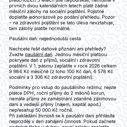
předchozích 5 letech jste nepodnikali, nemusíte v
prvních dvou kalendářních letech platit žádné
měsíční zálohy na sociální pojištění.
Pojistné
doplatíte jednorázově po podání přehledu. Pozor
– na zdravotní pojištění se tato úleva nevztahuje,
tam zálohy platíte normálně.
Paušální daň: nejjednodušší cesta
Nechcete řešit daňové přiznání ani přehledy?
Zvažte
paušální daň
.
Jednou měsíční platbou
pokryjete daň z příjmů, sociální i zdravotní
pojištění. V 1. pásmu zaplatíte v roce 2026 celkem
9 984 Kč měsíčně (z toho 100 Kč daň, 6 578 Kč
sociální a 3 306 Kč zdravotní pojištění).
Podmínky pro vstup do paušálního režimu:
nejste
plátce DPH, roční příjmy do 2 milionů korun,
nemáte příjmy ze zaměstnání zdaněné zálohovou
daní a vedlejší příjmy (nájem, kapitál apod.)
nepřesahují 50 000 Kč ročně.
Při zakládání živnosti se k paušální dani přihlásíte
nejpozději v den zahájení činnosti.
Pokud začnete