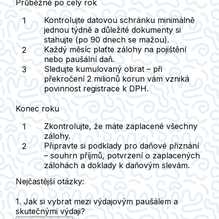
Průběžně po celý rok
Kontrolujte datovou schránku
minimálně
jednou týdně a důležité dokumenty si
stahujte (po 90 dnech se mažou).
Každý měsíc plaťte zálohy na pojištění
nebo paušální daň
.
Sledujte kumulovaný obrat
– při
překročení 2 milionů korun vám vzniká
povinnost registrace k DPH.
Konec roku
Zkontrolujte, že máte
zaplacené všechny
zálohy
.
Připravte si podklady pro daňové přiznání
– souhrn příjmů, potvrzení o zaplacených
zálohách a doklady k daňovým slevám.
Nejčastější otázky:
1. Jak si vybrat mezi výdajovým paušálem a
skutečnými výdaji?