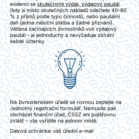
evidenci se
skutečnými výdaji, výdajový paušál
(kdy si místo skutečných nákladů odečtete 40–80
% z příjmů podle typu činnosti),
nebo paušální
daň
(jedna měsíční platba a žádné přiznání).
Většina začínajících živnostníků volí výdajový
paušál – je jednoduchý a nevyžaduje sbírání
každé účtenky.
Na živnostenském úřadě se rovnou zeptejte na
Jednotný registrační formulář. Nemusíte pak
obcházet finanční úřad, ČSSZ ani pojišťovnu
zvlášť –
vše vyřídíte na jednom místě.
Datová schránka: váš úřední e-mail