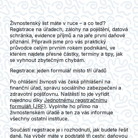
Živnostenský list máte v ruce – a co teď?
Registrace na úřadech, zálohy na pojištění, datová
schránka, evidence příjmů a na jaře první daňové
přiznání. Připravili jsme pro vás praktický
průvodce celým prvním rokem podnikání, ve
kterém najdete přesné částky, termíny a tipy, jak
se vyhnout zbytečným chybám.
Registrace: jeden formulář místo tří úřadů
Po ohlášení živnosti vás čeká přihlášení na
finanční úřad, správu sociálního zabezpečení a
zdravotní pojišťovnu
. Naštěstí to jde vyřídit
najednou díky
Jednotnému registračnímu
formuláři (JRF)
.
Vyplníte ho přímo na
živnostenském úřadě a
ten za vás informuje
všechny ostatní instituce
.
Součástí registrace je i rozhodnutí, jak budete řešit
daně.
Na výběr máte v podstatě tři cesty:
daňovou