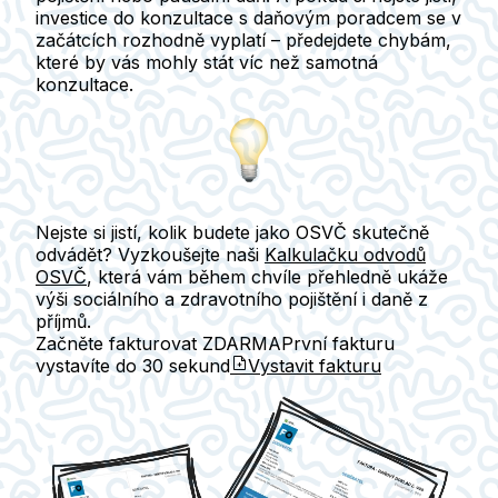
investice do konzultace s daňovým poradcem se v
začátcích rozhodně vyplatí – předejdete chybám,
které by vás mohly stát víc než samotná
konzultace.
Nejste si jistí, kolik budete jako OSVČ skutečně
odvádět? Vyzkoušejte naši
Kalkulačku odvodů
OSVČ
, která vám během chvíle přehledně ukáže
výši sociálního a zdravotního pojištění i daně z
příjmů.
Začněte fakturovat ZDARMA
První fakturu
vystavíte do
30 sekund
Vystavit fakturu