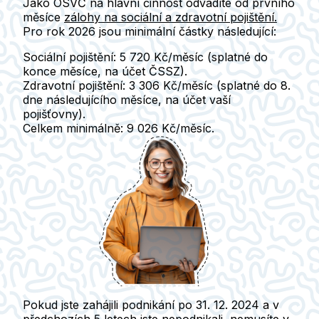
Jako OSVČ na hlavní činnost odvádíte od prvního
měsíce
zálohy na sociální a zdravotní pojištění.
Pro rok 2026 jsou minimální částky následující:
Sociální pojištění:
5 720 Kč/měsíc (splatné do
konce měsíce, na účet ČSSZ).
Zdravotní pojištění:
3 306 Kč/měsíc (splatné do 8.
dne následujícího měsíce, na účet vaší
pojišťovny).
Celkem minimálně:
9 026 Kč/měsíc.
Pokud jste zahájili podnikání po 31. 12. 2024 a v