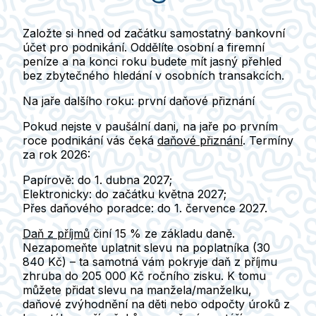
Založte si hned od začátku samostatný bankovní
účet pro podnikání
. Oddělíte osobní a firemní
peníze a na konci roku budete mít jasný přehled
bez zbytečného hledání v osobních transakcích.
Na jaře dalšího roku: první daňové přiznání
Pokud nejste v paušální dani, na jaře po prvním
roce podnikání vás čeká
daňové přiznání
.
Termíny
za rok 2026:
Papírově:
do 1. dubna 2027;
Elektronicky:
do začátku května 2027;
Přes daňového poradce:
do 1. července 2027.
Daň z příjmů
činí 15 % ze základu daně.
Nezapomeňte uplatnit slevu na poplatníka
(30
840 Kč) – ta samotná vám pokryje daň z příjmu
zhruba do 205 000 Kč ročního zisku.
K tomu
můžete přidat slevu na manžela/manželku,
daňové zvýhodnění na děti nebo odpočty úroků z