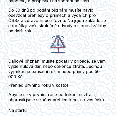
hypotéky a příspěvků na spoření na stáří.
Do 30 dnů po podání přiznání musíte navíc
odevzdat přehledy o příjmech a výdajích pro
ČSSZ a zdravotní pojišťovnu.
Na jejich základě se
dopočítají vaše skutečné odvody a stanoví zálohy
na další rok.
Daňové přiznání musíte podat i v případě, že vám
vyjde nulová daň nebo dokonce ztráta.
Jedinou
výjimkou je paušální režim nebo příjmy pod 50
000 Kč.
Přehled prvního roku v kostce
Abyste se v prvním roce podnikání neztratili,
připravili jsme stručný přehled toho, co vás čeká.
Na startu