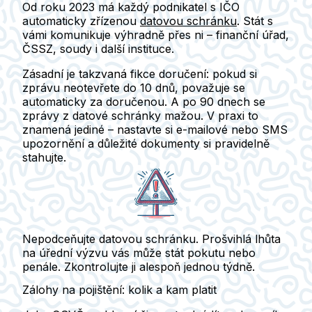
Od roku 2023
má každý podnikatel s IČO
automaticky zřízenou
datovou schránku
.
Stát s
vámi komunikuje výhradně přes ni – finanční úřad,
ČSSZ, soudy i další instituce.
Zásadní je takzvaná fikce doručení: pokud si
zprávu neotevřete do 10 dnů, považuje se
automaticky za doručenou.
A po 90 dnech se
zprávy z datové schránky mažou. V praxi to
znamená jediné – nastavte si e-mailové nebo SMS
upozornění a důležité dokumenty si pravidelně
stahujte.
Nepodceňujte datovou schránku.
Prošvihlá lhůta
na úřední výzvu vás může stát pokutu nebo
penále. Zkontrolujte ji alespoň jednou týdně.
Zálohy na pojištění: kolik a kam platit