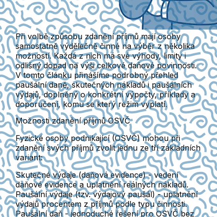
Při volbě způsobu zdanění příjmů mají osoby
samostatně výdělečně činné na výběr z několika
možností. Každá z nich má své výhody, limity i
odlišný dopad na výši celkové daňové povinnosti.
V tomto článku přinášíme podrobný přehled
paušální daně, skutečných nákladů i paušálních
výdajů, doplněný o konkrétní výpočty, příklady a
doporučení, komu se který režim vyplatí.
Možnosti zdanění příjmů OSVČ
Fyzické osoby podnikající (OSVČ)
mohou při
zdanění svých příjmů zvolit jednu ze tří základních
variant:
Skutečné výdaje (daňová evidence) -
vedení
daňové evidence a uplatnění reálných nákladů.
Paušální výdaje (tzv. výdajový paušál) -
uplatnění
výdajů procentem z příjmů podle typu činnosti.
Paušální daň -
jednoduché řešení pro OSVČ bez