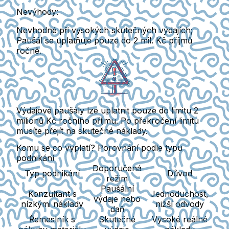
Nevýhody:
Nevhodné při
vysokých skutečných výdajích
;
Paušál se uplatňuje pouze do 2 mil. Kč příjmů
ročně.
Výdajové paušály lze uplatnit
pouze do limitu 2
milionů Kč
ročního příjmu. Po překročení limitu
musíte přejít na skutečné náklady.
Komu se co vyplatí? Porovnání podle typu
podnikání
Doporučená
Typ podnikání
Důvod
režim
Paušální
Konzultant s
Jednoduchost,
výdaje nebo
nízkými náklady
nižší odvody
daň
Řemeslník s
Skutečné
Vysoké reálné