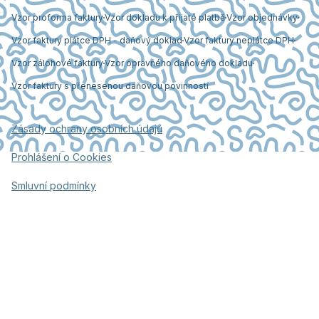
Vzor proforma faktury
Vzor dokladu k přijaté platbě
Vzor objednávky
Vzor faktury plátce DPH - daňový doklad
Vzor faktury neplátce DPH
Vzor zálohové faktury
Vzor opravného daňového dokladu
Vzor faktury s přenesenou daňovou povinností
Zásady ochrany osobních údajů
Prohlášení o Cookies
Smluvní podmínky