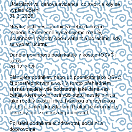
Účetnictví vs. daňová evidence: co zvolit a kdy se
vyplatí účetní
31. 3. 2026
Nevíte, jestli vést účetnictví nebo daňovou
evidenci? Přehledně vysvětlujeme rozdíly,
povinnosti i výhody obou variant a poradíme, kdy
se vyplatí účetní.
Daně a povinnosti podnikatele v kostce (OSVČ i
s.r.o.)
26. 12. 2025
Plánujete podnikat, nebo už podnikáte jako OSVČ
či prostřednictvím s.r.o.? V tomto přehledném
shrnutí najdete vše podstatné: jaké daně vás
čekají, které povinnosti vůči státu musíte plnit a
jaké rozdíly existují mezi fyzickou a právnickou
osobou z hlediska zdanění. Praktické informace,
které by měl znát každý podnikatel.
Pojištění podnikatele: zdravotní, sociální a
dobrovolné