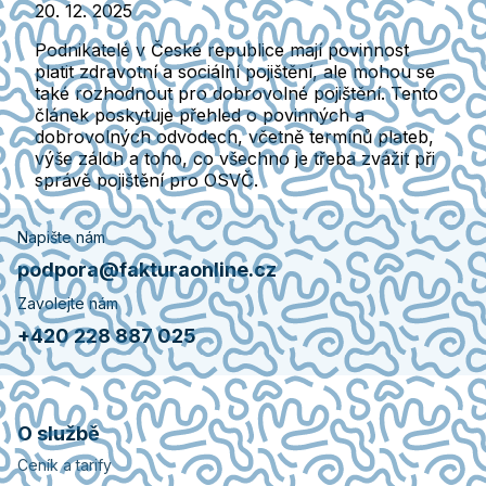
20. 12. 2025
Podnikatelé v České republice mají povinnost
platit zdravotní a sociální pojištění, ale mohou se
také rozhodnout pro dobrovolné pojištění. Tento
článek poskytuje přehled o povinných a
dobrovolných odvodech, včetně termínů plateb,
výše záloh a toho, co všechno je třeba zvážit při
správě pojištění pro OSVČ.
Napište nám
podpora@fakturaonline.cz
Zavolejte nám
+420 228 887 025
O službě
Ceník a tarify