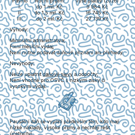
Pásmo
Roční příjem
Výše platby (2026)
I.
do 1 mil. Kč
9 984
Kč
II.
do 1,5 mil. Kč
16 745 Kč
III.
do 2 mil. Kč
27 139 Kč
Výhody:
Minimální administrativa
;
Fixní měsíční výdaj
;
Není nutné podávat daňové přiznání ani přehledy.
Nevýhody:
Nelze uplatnit
daňové slevy
a odpočty;
Není vhodné pro OSVČ s nízkými zisky či
vysokými výdaji.
Paušální daň se vyplatí především těm, kdo mají
nízké náklady
,
vysoké příjmy
a
nechtějí řešit
účetnictví
.