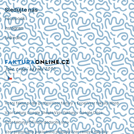
Sledujte nás
Facebook
Instagram
LinkedIn
Jsme s vámi od roku 2010
Vzory faktur podle profesí
Vzor faktury v Excel
Vzor faktury Word
Vzor faktury Google Sheets
Vzor faktury v Google Docs
Vzor faktury PDF
Vzor dodacího listu
Vzor příjmového pokladního dokladu
Vzor cenové nabídky