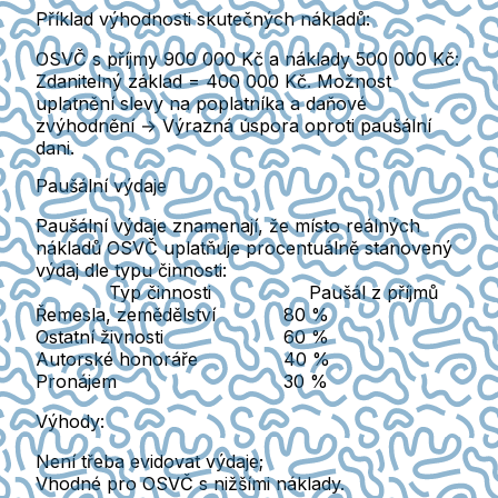
Příklad výhodnosti skutečných nákladů:
OSVČ s příjmy
900 000 Kč a náklady 500 000 Kč:
Zdanitelný základ = 400 000 Kč.
Možnost
uplatnění slevy
na poplatníka a daňové
zvýhodnění → Výrazná úspora oproti paušální
dani.
Paušální výdaje
Paušální výdaje znamenají
, že místo reálných
nákladů OSVČ uplatňuje procentuálně stanovený
výdaj dle typu činnosti:
Typ činnosti
Paušál z příjmů
Řemesla, zemědělství
80 %
Ostatní živnosti
60 %
Autorské honoráře
40 %
Pronájem
30 %
Výhody:
Není třeba
evidovat výdaje
;
Vhodné pro OSVČ s nižšími náklady.