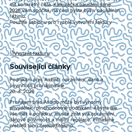
mít konkrétní čísla.
Kalkulačka paušální daně
2026
vám spočítá, na čem byste byli v paušálním
režimu.
Použijte šablonu pro rychlé vytvoření faktury
Vystavit fakturu
Související články
Podnikání přes Airbnb: oprávnění, daně a
povinnosti pronajímatele
20. 4. 2026
Pronájem přes Airbnb může být výnosný
přivýdělek i plnohodnotné podnikání. Abyste ale
vše měli v pořádku, musíte znát svá oprávnění,
daňové povinnosti a místní regulace. Přinášíme
přehled toho nejdůležitějšího.