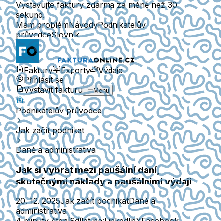
Vystavujte faktury zdarma za méně než 30
sekund.
Mám problém
Návody
Podnikatelův
průvodce
Slovník
Faktury
Exporty
Výdaje
Přihlásit se
Vystavit fakturu
Menu
Podnikatelův průvodce
Jak začít podnikat
Daně a administrativa
Jak si vybrat mezi paušální daní,
skutečnými náklady a paušálními výdaji
20. 12. 2025
Jak začít podnikat
Daně a
administrativa
4 minuty čtení
Sdílet na:
LinkedIn
X
Facebook