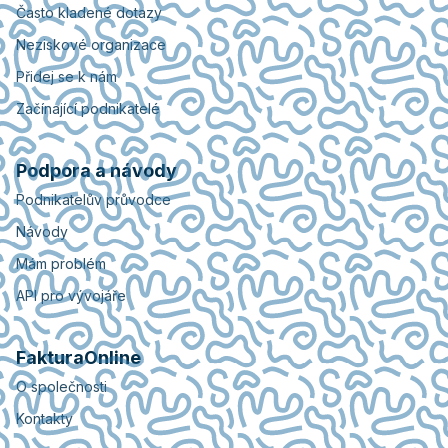
Často kladené dotazy
Neziskové organizace
Přidej se k nám
Začínající podnikatelé
Podpora a návody
Podnikatelův průvodce
Návody
Mám problém
API pro vývojáře
FakturaOnline
O společnosti
Kontakty