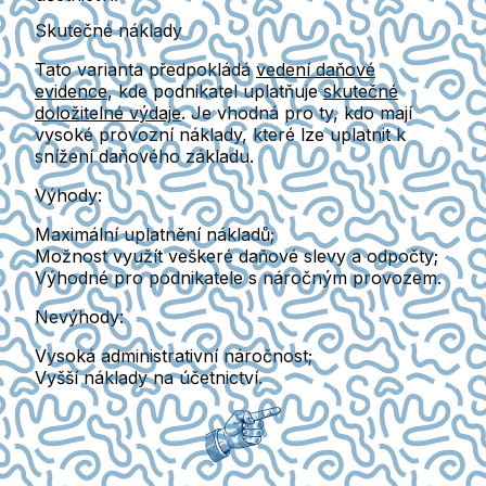
Skutečné náklady
Tato varianta předpokládá
vedení daňové
evidence
, kde podnikatel uplatňuje
skutečné
doložitelné výdaje
. Je vhodná pro ty, kdo mají
vysoké provozní náklady
, které lze uplatnit k
snížení daňového základu.
Výhody:
Maximální uplatnění nákladů
;
Možnost využít veškeré
daňové slevy a odpočty
;
Výhodné pro podnikatele s náročným provozem.
Nevýhody:
Vysoká administrativní náročnost
;
Vyšší náklady na účetnictví.