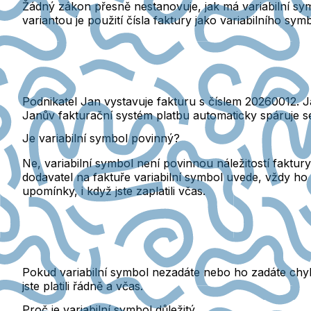
Žádný zákon přesně nestanovuje, jak má variabilní sy
variantou je použití čísla faktury jako variabilního sym
Podnikatel Jan vystavuje fakturu s číslem 20260012. J
Janův fakturační systém platbu automaticky spáruje s
Je variabilní symbol povinný?
Ne, variabilní symbol není povinnou náležitostí faktur
dodavatel na faktuře variabilní symbol uvede, vždy ho p
upomínky, i když jste zaplatili včas.
Pokud variabilní symbol nezadáte nebo ho zadáte chy
jste platili řádně a včas.
Proč je variabilní symbol důležitý