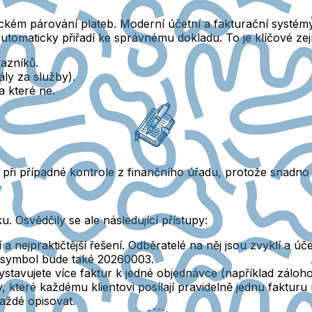
ickém párování plateb.
Moderní účetní a fakturační systémy
 automaticky přiřadí ke správnému dokladu.
To je klíčové ze
kazníků.
ly za služby).
a které ne.
při případné kontrole z finančního úřadu
, protože snadno
. Osvědčily se ale následující přístupy:
í a nejpraktičtější řešení. Odběratelé na něj jsou zvyklí a ú
ní symbol bude také 20260003.
stavujete více faktur k jedné objednávce (například záloh
y, které každému klientovi posílají pravidelně jednu faktur
aždé opisovat.