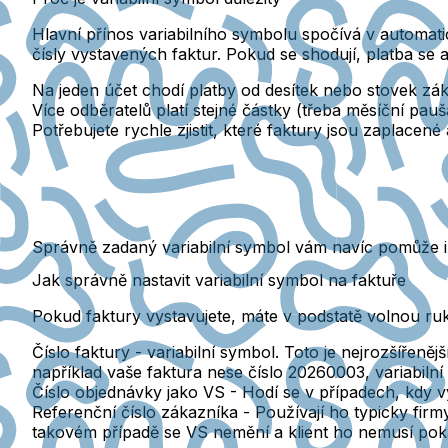
Hlavní přínos variabilního symbolu spočívá v automat
čísly vystavených faktur. Pokud se shodují, platba se
Na jeden účet chodí platby od desítek nebo stovek zá
Více odběratelů platí stejné částky
(třeba měsíční paušá
Potřebujete rychle zjistit, které faktury jsou zaplacené 
Správně zadaný variabilní symbol vám navíc pomůže i 
Jak správně nastavit variabilní symbol na faktuře
Pokud faktury vystavujete, máte v podstatě volnou ruku
Číslo faktury -
variabilní symbol. Toto je nejrozšířenějš
například vaše faktura nese číslo 20260003, variabil
Číslo objednávky jako VS -
Hodí se v případech, kdy vy
Referenční číslo zákazníka -
Používají ho typicky firm
takovém případě se VS nemění a klient ho nemusí pok