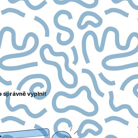
o správně vyplnit