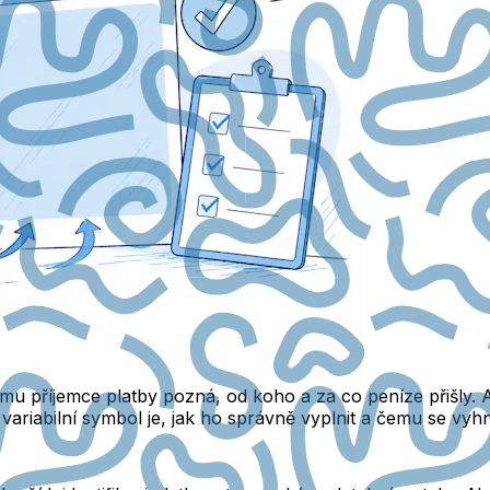
rému příjemce platby pozná, od koho a za co peníze přišly.
 variabilní symbol je, jak ho správně vyplnit a čemu se vyh