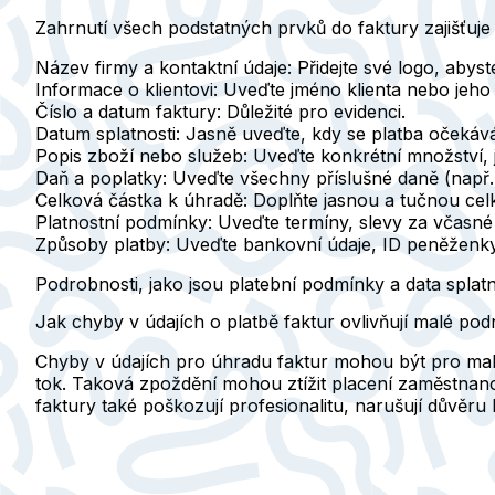
Zahrnutí všech podstatných prvků do faktury zajišťuje
Název firmy a kontaktní údaje:
Přidejte své logo, abyst
Informace o klientovi:
Uveďte jméno klienta nebo jeho f
Číslo a datum faktury:
Důležité pro evidenci.
Datum splatnosti:
Jasně uveďte, kdy se platba očekává
Popis zboží nebo služeb:
Uveďte konkrétní množství, 
Daň a poplatky:
Uveďte všechny příslušné daně (např.
Celková částka k úhradě:
Doplňte jasnou a tučnou cel
Platnostní podmínky:
Uveďte termíny, slevy za včasné 
Způsoby platby:
Uveďte bankovní údaje, ID peněženky 
Podrobnosti, jako jsou platební podmínky a data splatnos
Jak chyby v údajích o platbě faktur ovlivňují malé pod
Chyby v údajích pro úhradu faktur mohou být pro mal
tok. Taková zpoždění mohou ztížit placení zaměstnan
faktury také poškozují profesionalitu, narušují důvěru k