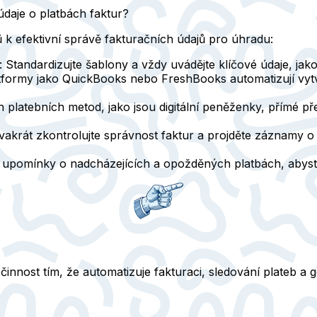
údaje o platbách faktur?
 k efektivní správě fakturačních údajů pro úhradu:
: Standardizujte šablony a vždy uvádějte klíčové údaje, jako
atformy jako QuickBooks nebo FreshBooks automatizují vytvá
 platebních metod, jako jsou digitální peněženky, přímé př
vakrát zkontrolujte správnost faktur a projděte záznamy o 
né upomínky o nadcházejících a opožděných platbách, abyst
 činnost tím, že automatizuje fakturaci, sledování plateb a