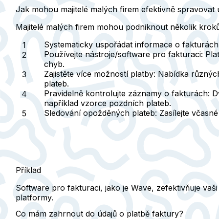
Jak mohou majitelé malých firem efektivně spravovat 
Majitelé malých firem mohou podniknout několik kroků
Systematicky uspořádat informace o fakturách
Používejte nástroje/software pro fakturaci
: Pl
chyb.
Zajistěte více možností platby
: Nabídka různých
plateb.
Pravidelně kontrolujte záznamy o fakturách
: D
například vzorce pozdních plateb.
Sledování opožděných plateb
: Zasílejte včas
Příklad
Software pro fakturaci, jako je Wave, zefektivňuje vaši
platformy.
Co mám zahrnout do údajů o platbě faktury?