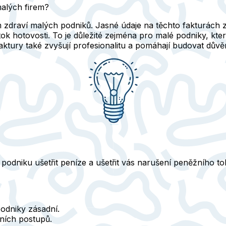
malých firem?
m zdraví malých podniků. Jasné údaje na těchto fakturách z
ý tok hotovosti. To je důležité zejména pro malé podniky, kt
tury také zvyšují profesionalitu a pomáhají budovat důvěru
podniku ušetřit peníze a ušetřit vás narušení peněžního to
podniky zásadní.
čních postupů.