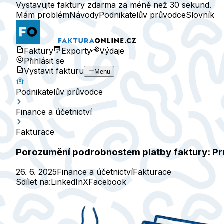
Vystavujte faktury zdarma za méně než 30 sekund.
Mám problém
Návody
Podnikatelův průvodce
Slovník
Faktury
Exporty
Výdaje
Přihlásit se
Vystavit fakturu
Menu
Podnikatelův průvodce
Finance a účetnictví
Fakturace
Porozumění podrobnostem platby faktury: Pr
26. 6. 2025
Finance a účetnictví
Fakturace
Sdílet na:
LinkedIn
X
Facebook