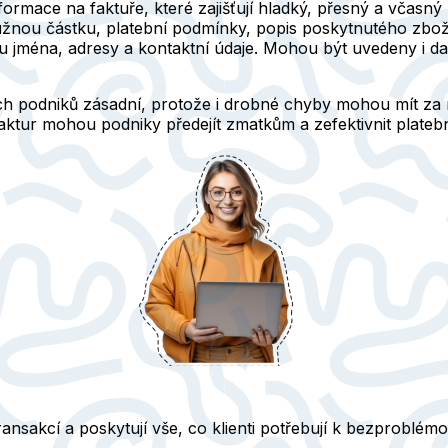
formace na faktuře, které zajišťují hladký, přesný a včasn
dlužnou částku, platební podmínky, popis poskytnutého zbož
sou jména, adresy a kontaktní údaje. Mohou být uvedeny i da
h podniků zásadní, protože i drobné chyby mohou mít za 
faktur mohou podniky předejít zmatkům a zefektivnit plat
ransakcí a poskytují vše, co klienti potřebují k bezproblé