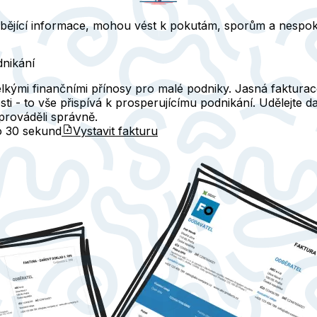
bějící informace, mohou vést k pokutám, sporům a nespoko
dnikání
lkými finančními přínosy pro malé podniky. Jasná fakturac
osti - to vše přispívá k prosperujícímu podnikání. Udělejte d
prováděli správně.
do
30 sekund
Vystavit fakturu