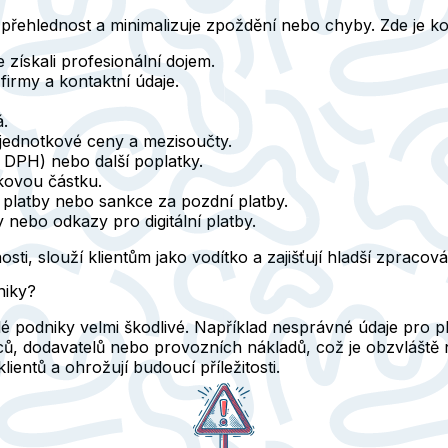
 přehlednost a minimalizuje zpoždění nebo chyby. Zde je ko
e získali profesionální dojem.
irmy a kontaktní údaje.
.
jednotkové ceny a mezisoučty.
 DPH) nebo další poplatky.
kovou částku.
platby nebo sankce za pozdní platby.
nebo odkazy pro digitální platby.
ti, slouží klientům jako vodítko a zajišťují hladší zpracová
niky?
é podniky velmi škodlivé. Například nesprávné údaje pro 
ců, dodavatelů nebo provozních nákladů, což je obzvláště
lientů a ohrožují budoucí příležitosti.