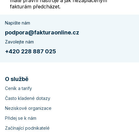
máte právní nástroje a jak nezaplaceným
fakturám předcházet.
Napište nám
podpora@fakturaonline.cz
Zavolejte nám
+420 228 887 025
O službě
Ceník a tarify
Často kladené dotazy
Neziskové organizace
Přidej se k nám
Začínající podnikatelé