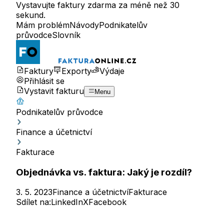
Vystavujte faktury zdarma za méně než 30
sekund.
Mám problém
Návody
Podnikatelův
průvodce
Slovník
Faktury
Exporty
Výdaje
Přihlásit se
Vystavit fakturu
Menu
Podnikatelův průvodce
Finance a účetnictví
Fakturace
Objednávka vs. faktura: Jaký je rozdíl?
3. 5. 2023
Finance a účetnictví
Fakturace
Sdílet na:
LinkedIn
X
Facebook