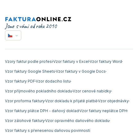
Jsme s vámi od roku 2010
Vzory faktur podle profesí
Vzor faktury v Excel
Vzor faktury Word
Vzor faktury Google Sheets
Vzor faktury v Google Docs
Vzor faktury PDF
Vzor dodacího listu
Vzor příjmového pokladního dokladu
Vzor cenové nabídky
Vzor proforma faktury
Vzor dokladu k přijaté platbě
Vzor objednávky
Vzor faktury plátce DPH - daňový doklad
Vzor faktury neplátce DPH
Vzor zálohové faktury
Vzor opravného daňového dokladu
Vzor faktury s přenesenou daňovou povinností