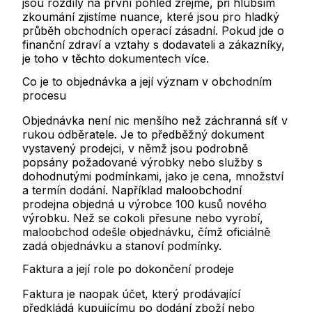
jsou rozdíly na první pohled zřejmé, při hlubším
zkoumání zjistíme nuance, které jsou pro hladký
průběh obchodních operací zásadní. Pokud jde o
finanční zdraví a vztahy s dodavateli a zákazníky,
je toho v těchto dokumentech více.
Co je to objednávka a její význam v obchodním
procesu
Objednávka není nic menšího než záchranná síť v
rukou odběratele. Je to předběžný dokument
vystavený prodejci, v němž jsou podrobně
popsány požadované výrobky nebo služby s
dohodnutými podmínkami, jako je cena, množství
a termín dodání. Například maloobchodní
prodejna objedná u výrobce 100 kusů nového
výrobku. Než se cokoli přesune nebo vyrobí,
maloobchod odešle objednávku, čímž oficiálně
zadá objednávku a stanoví podmínky.
Faktura a její role po dokončení prodeje
Faktura je naopak účet, který prodávající
předkládá kupujícímu po dodání zboží nebo