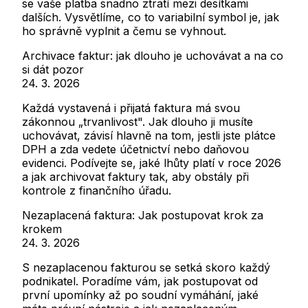
se vaše platba snadno ztratí mezi desítkami
dalších. Vysvětlíme, co to variabilní symbol je, jak
ho správně vyplnit a čemu se vyhnout.
Archivace faktur: jak dlouho je uchovávat a na co
si dát pozor
24. 3. 2026
Každá vystavená i přijatá faktura má svou
zákonnou „trvanlivost". Jak dlouho ji musíte
uchovávat, závisí hlavně na tom, jestli jste plátce
DPH a zda vedete účetnictví nebo daňovou
evidenci. Podívejte se, jaké lhůty platí v roce 2026
a jak archivovat faktury tak, aby obstály při
kontrole z finančního úřadu.
Nezaplacená faktura: Jak postupovat krok za
krokem
24. 3. 2026
S nezaplacenou fakturou se setká skoro každý
podnikatel. Poradíme vám, jak postupovat od
první upomínky až po soudní vymáhání, jaké