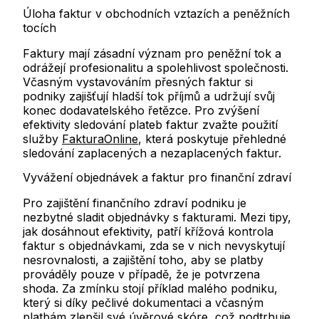
Úloha faktur v obchodních vztazích a peněžních
tocích
Faktury mají zásadní význam pro peněžní tok a
odrážejí profesionalitu a spolehlivost společnosti.
Včasným vystavováním přesných faktur si
podniky zajišťují hladší tok příjmů a udržují svůj
konec dodavatelského řetězce. Pro zvýšení
efektivity sledování plateb faktur zvažte použití
služby
FakturaOnline
, která poskytuje přehledné
sledování zaplacených a nezaplacených faktur.
Vyvážení objednávek a faktur pro finanční zdraví
Pro zajištění finančního zdraví podniku je
nezbytné sladit objednávky s fakturami. Mezi tipy,
jak dosáhnout efektivity, patří křížová kontrola
faktur s objednávkami, zda se v nich nevyskytují
nesrovnalosti, a zajištění toho, aby se platby
prováděly pouze v případě, že je potvrzena
shoda. Za zmínku stojí příklad malého podniku,
který si díky pečlivé dokumentaci a včasným
platbám zlepšil své úvěrové skóre, což podtrhuje,