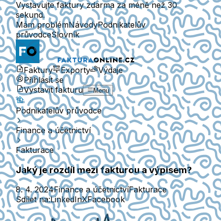
Vystavujte faktury zdarma za méně než 30
sekund.
Mám problém
Návody
Podnikatelův
průvodce
Slovník
Faktury
Exporty
Výdaje
Přihlásit se
Vystavit fakturu
Menu
Podnikatelův průvodce
Finance a účetnictví
Fakturace
Jaký je rozdíl mezi fakturou a výpisem?
8. 4. 2024
Finance a účetnictví
Fakturace
Sdílet na:
LinkedIn
X
Facebook