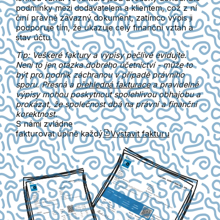
podmínky mezi dodavatelem a klientem, což z ní
činí právně závazný dokument, zatímco výpis ji
podporuje tím, že ukazuje celý finanční vztah a
stav účtu.
Tip: Veškeré faktury a výpisy pečlivě evidujte.
Není to jen otázka dobrého účetnictví - může to
být pro podnik záchranou v případě právního
sporu. Přesná a
přehledná fakturace
a pravidelné
výpisy mohou poskytnout spolehlivou obhajobu a
prokázat, že společnost dbá na právní a finanční
korektnost.
S námi zvládne
fakturovat úplně každý
Vystavit fakturu