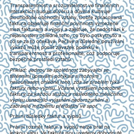
Transparentnost a srozumitelnost ve finančních
interakcích buduje důvěru a důvěra kultivuje
dlouhodobé obchodní vztahy. Dobře zpracovaná
faktura objasňuje finanční povinnosti vymezené
mezi fakturami a výpisy a zajišťuje, že nedochází k
nejasnostem ohledně toho, co bylo poskytnuto a
co se za to očekává. Pečlivé a důsledné používání
výkazů může posílit závazek podniku k
transparentnosti a profesionalitě, což podporuje
bezpečné prostředí vztahů.
Příklad: Jednou se společnost zabývající se
terénními úpravami potýkala s možným
nesouhlasem ohledně toho, zda se problém týká
faktury nebo výpisu. Včasné vystavení podrobné
faktury za každou službu a následného měsíčního
výpisu usnadnilo vyjasnění nedorozumění a
zabránilo možnému přerůstání ve spor.
Právní důsledky faktur a výpisů
Právní rozměr faktur a výpisů nelze brát na
lehkou váhu. Ve faktuře jsou uvedeny dohodnuté