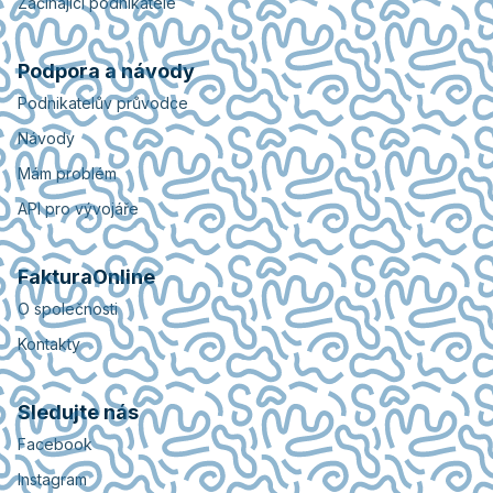
Začínající podnikatelé
Podpora a návody
Podnikatelův průvodce
Návody
Mám problém
API pro vývojáře
FakturaOnline
O společnosti
Kontakty
Sledujte nás
Facebook
Instagram