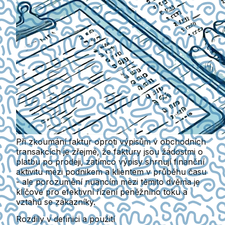
Při zkoumání faktur oproti výpisům v obchodních
transakcích je zřejmé, že faktury jsou žádostmi o
platbu po prodeji, zatímco výpisy shrnují finanční
aktivitu mezi podnikem a klientem v průběhu času
- ale porozumění nuancím mezi těmito dvěma je
klíčové pro efektivní řízení peněžního toku a
vztahů se zákazníky.
Rozdíly v definici a použití