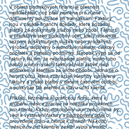
V oblasti podnikových financí je přesnost
nejdůležitější, což platí zejména pro různé
dokumenty používané při transakcích. Faktury
jsou v zásadě finanční doklady, které požadují
platbu za poskytnuté služby nebo zboží. Fakturu
si představte jako podrobný účet, který obsahuje
seznam poskytnutých služeb nebo prodaných
výrobků, doplněný o jednotlivé náklady, celkový
poplatek a platební podmínky. Naopak výpis se od
faktury liší tím, že nepožaduje platbu; místo toho
nabízí souhrn všech fakturačních aktivit mezi
podnikem a klientem za určité období. Jedná se o
historii účtu, která zobrazuje všechny vystavené
faktury a přijaté platby v daném časovém období,
a poskytuje tak přehled o stavu účtu klienta.
Příklad: Vezměme si grafickou firmu, která v
průběhu měsíce pracuje na několika projektech
pro klienta. Každý dokončený úkol nebo milník by
vedl k vystavení faktury s
podrobnými údaji
o
provedené práci a částce k úhradě. Na konci
měsíce by byl klientovi zaslán výpis shrnující