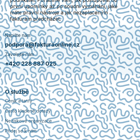
první upomínky až po soudní vymáhání, jaké
máte právní nástroje a jak nezaplaceným
fakturám předcházet.
Napište nám
podpora@fakturaonline.cz
Zavolejte nám
+420 228 887 025
O službě
Ceník a tarify
Často kladené dotazy
Neziskové organizace
Přidej se k nám