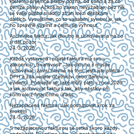
kterému příjemce platby pozná, od koho a za co
peníze přišly. Ačkoli ho zákon nevyžaduje, bez něj
se vaše platba snadno ztratí mezi desítkami
dalších. Vysvětlíme, co to variabilní symbol je, jak
ho správně vyplnit a čemu se vyhnout.
Archivace faktur: jak dlouho je uchovávat a na co
si dát pozor
24. 3. 2026
Každá vystavená i přijatá faktura má svou
zákonnou „trvanlivost". Jak dlouho ji musíte
uchovávat, závisí hlavně na tom, jestli jste plátce
DPH a zda vedete účetnictví nebo daňovou
evidenci. Podívejte se, jaké lhůty platí v roce 2026
a jak archivovat faktury tak, aby obstály při
kontrole z finančního úřadu.
Nezaplacená faktura: Jak postupovat krok za
krokem
24. 3. 2026
S nezaplacenou fakturou se setká skoro každý
podnikatel. Poradíme vám, jak postupovat od