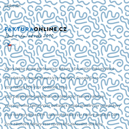
LinkedIn
Jsme s vámi od roku 2010
Vzory faktur podle profesí
Vzor faktury v Excel
Vzor faktury Word
Vzor faktury Google Sheets
Vzor faktury v Google Docs
Vzor faktury PDF
Vzor dodacího listu
Vzor příjmového pokladního dokladu
Vzor cenové nabídky
Vzor proforma faktury
Vzor dokladu k přijaté platbě
Vzor objednávky
Vzor faktury plátce DPH - daňový doklad
Vzor faktury neplátce DPH
Vzor zálohové faktury
Vzor opravného daňového dokladu