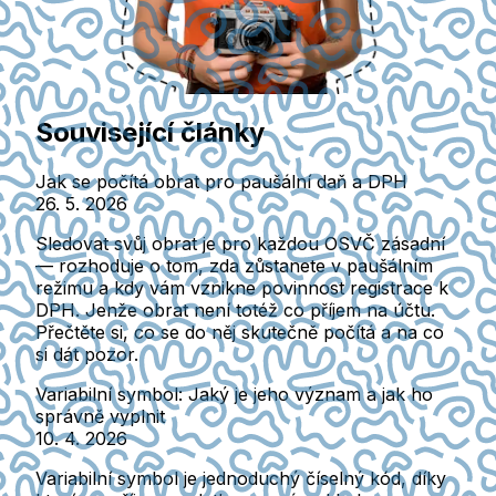
Související články
Jak se počítá obrat pro paušální daň a DPH
26. 5. 2026
Sledovat svůj obrat je pro každou OSVČ zásadní
— rozhoduje o tom, zda zůstanete v paušálním
režimu a kdy vám vznikne povinnost registrace k
DPH. Jenže obrat není totéž co příjem na účtu.
Přečtěte si, co se do něj skutečně počítá a na co
si dát pozor.
Variabilní symbol: Jaký je jeho význam a jak ho
správně vyplnit
10. 4. 2026
Variabilní symbol je jednoduchý číselný kód, díky