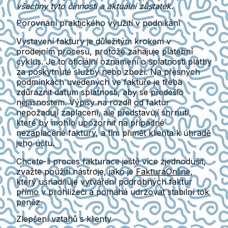
všechny tyto činnosti a aktuální zůstatek.
Porovnání praktického využití v podnikání
Vystavení faktury je důležitým krokem v
prodejním procesu, protože zahajuje platební
cyklus. Je to oficiální oznámení o splatnosti platby
za poskytnuté služby nebo zboží. Na přesných
podmínkách uvedených ve faktuře je třeba
zdůraznit datum splatnosti, aby se předešlo
nejasnostem. Výpisy na rozdíl od faktur
nepožadují zaplacení, ale představují shrnutí,
které by mohlo upozornit na případné
nezaplacené faktury, a tím přimět klienta k úhradě
jeho účtu.
Chcete-li proces fakturace ještě více zjednodušit,
zvažte použití nástroje, jako je
FakturaOnline
,
který usnadňuje vytváření podrobných faktur
přímo v prohlížeči a pomáhá udržovat stabilní tok
peněz.
Zlepšení vztahů s klienty