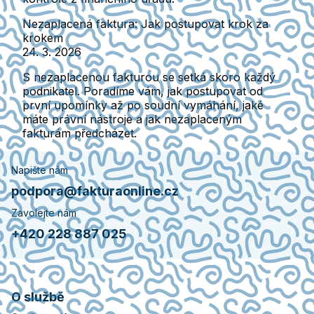
Nezaplacená faktura: Jak postupovat krok za
krokem
24. 3. 2026
S nezaplacenou fakturou se setká skoro každý
podnikatel. Poradíme vám, jak postupovat od
první upomínky až po soudní vymáhání, jaké
máte právní nástroje a jak nezaplaceným
fakturám předcházet.
Napište nám
podpora@fakturaonline.cz
Zavolejte nám
+420 228 887 025
O službě