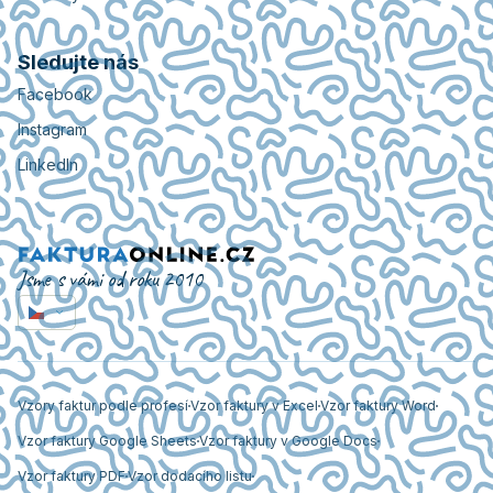
Sledujte nás
Facebook
Instagram
LinkedIn
Jsme s vámi od roku 2010
Vzory faktur podle profesí
Vzor faktury v Excel
Vzor faktury Word
Vzor faktury Google Sheets
Vzor faktury v Google Docs
Vzor faktury PDF
Vzor dodacího listu