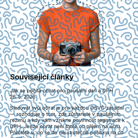
Související články
Jak se počítá obrat pro paušální daň a DPH
26. 5. 2026
Sledovat svůj obrat je pro každou OSVČ zásadní
— rozhoduje o tom, zda zůstanete v paušálním
režimu a kdy vám vznikne povinnost registrace k
DPH. Jenže obrat není totéž co příjem na účtu.
Přečtěte si, co se do něj skutečně počítá a na co