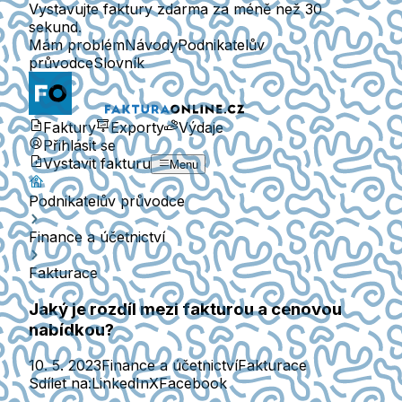
Vystavujte faktury zdarma za méně než 30
sekund.
Mám problém
Návody
Podnikatelův
průvodce
Slovník
Faktury
Exporty
Výdaje
Přihlásit se
Vystavit fakturu
Menu
Podnikatelův průvodce
Finance a účetnictví
Fakturace
Jaký je rozdíl mezi fakturou a cenovou
nabídkou?
10. 5. 2023
Finance a účetnictví
Fakturace
Sdílet na:
LinkedIn
X
Facebook