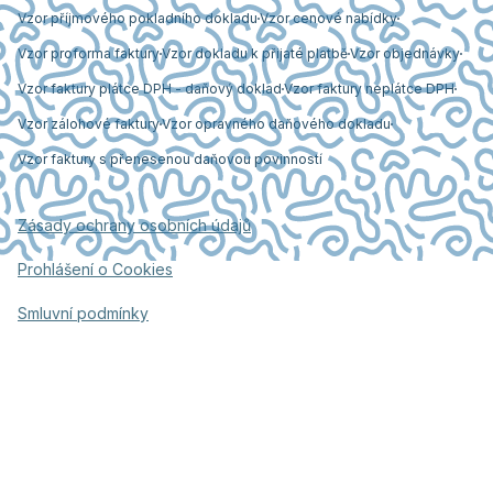
Vzor příjmového pokladního dokladu
Vzor cenové nabídky
Vzor proforma faktury
Vzor dokladu k přijaté platbě
Vzor objednávky
Vzor faktury plátce DPH - daňový doklad
Vzor faktury neplátce DPH
Vzor zálohové faktury
Vzor opravného daňového dokladu
Vzor faktury s přenesenou daňovou povinností
Zásady ochrany osobních údajů
Prohlášení o Cookies
Smluvní podmínky