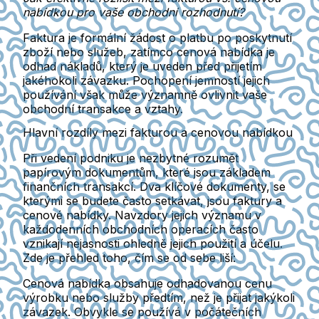
nabídkou pro vaše obchodní rozhodnutí?
Faktura je formální žádost o platbu po poskytnutí
zboží nebo služeb, zatímco cenová nabídka je
odhad nákladů, který je uveden před přijetím
jakéhokoli závazku. Pochopení jemností jejich
používání však může významně ovlivnit vaše
obchodní transakce a vztahy.
Hlavní rozdíly mezi fakturou a cenovou nabídkou
Při vedení podniku je nezbytné rozumět
papírovým dokumentům, které jsou základem
finančních transakcí. Dva klíčové dokumenty, se
kterými se budete často setkávat, jsou faktury a
cenové nabídky. Navzdory jejich významu v
každodenních obchodních operacích často
vznikají nejasnosti ohledně jejich použití a účelu.
Zde je přehled toho, čím se od sebe liší:
Cenová nabídka obsahuje odhadovanou cenu
výrobku nebo služby předtím, než je přijat jakýkoli
závazek. Obvykle se používá v počátečních