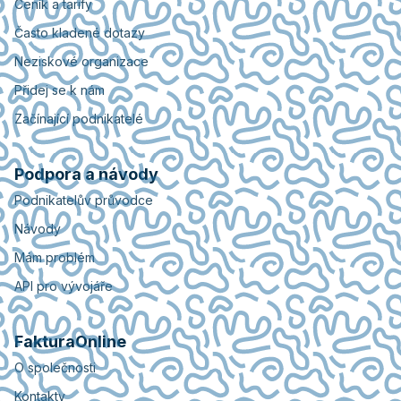
Ceník a tarify
Často kladené dotazy
Neziskové organizace
Přidej se k nám
Začínající podnikatelé
Podpora a návody
Podnikatelův průvodce
Návody
Mám problém
API pro vývojáře
FakturaOnline
O společnosti
Kontakty