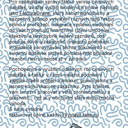
Pro optimalizaci správy faktur versus cenových
nabídek, zvažte využití moderních online nástrojů,
jako
FakturaOnline
, který nabízí jednoduchý a
bezpečný způsob vytváření různých typů faktur
přímo v prohlížeči. Integrace systému sledování
do vašich postupů finančního řízení umožňuje
efektivní a bezchybné vedení záznamů, což
posiluje důvěru zákazníků i integritu podnikání.
Pravidelné porovnávání těchto dokumentů s
evidencí dodávek služeb pomáhá řešit případné
finanční nesrovnalosti již v zárodku.
Pochopením a využitím odlišných rolí cenových
nabídek a faktur v rámci vašeho podnikání
zajistíte hladší průběh transakcí, právní jistotu a
jasnou komunikaci se zákazníky. Tyto znalosti
vám umožní pracovat s větší profesionalitou a
přesností - což je v obchodní sféře jednoznačná
výhoda.
S námi zvládne
fakturovat úplně každý
Vystavit fakturu