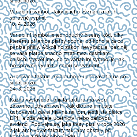
si dát pozor.
Variabilní symbol: Jaký je jeho význam a jak ho
správně vyplnit
10. 4. 2026
Variabilní symbol je jednoduchý číselný kód, díky
kterému příjemce platby pozná, od koho a za co
peníze přišly. Ačkoli ho zákon nevyžaduje, bez něj
se vaše platba snadno ztratí mezi desítkami
dalších. Vysvětlíme, co to variabilní symbol je, jak
ho správně vyplnit a čemu se vyhnout.
Archivace faktur: jak dlouho je uchovávat a na co
si dát pozor
24. 3. 2026
Každá vystavená i přijatá faktura má svou
zákonnou „trvanlivost". Jak dlouho ji musíte
uchovávat, závisí hlavně na tom, jestli jste plátce
DPH a zda vedete účetnictví nebo daňovou
evidenci. Podívejte se, jaké lhůty platí v roce 2026
a jak archivovat faktury tak, aby obstály při
kontrole z finančního úřadu.