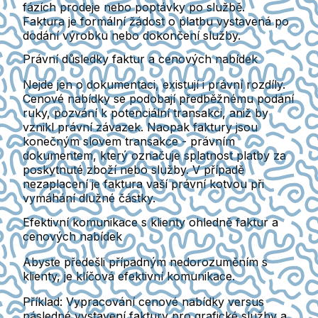
fázích prodeje nebo poptávky po službě.
Faktura je formální žádost o platbu vystavená po
dodání výrobku nebo dokončení služby.
Právní důsledky faktur a cenových nabídek
Nejde jen o dokumentaci, existují i právní rozdíly.
Cenové nabídky se podobají předběžnému podání
ruky, pozvání k potenciální transakci, aniž by
vznikl právní závazek. Naopak faktury jsou
konečným slovem transakce - právním
dokumentem, který označuje splatnost platby za
poskytnuté zboží nebo služby. V případě
nezaplacení je faktura vaší právní kotvou při
vymáhání dlužné částky.
Efektivní komunikace s klienty ohledně faktur a
cenových nabídek
Abyste předešli případným nedorozuměním s
klienty, je klíčová efektivní komunikace.
Příklad: Vypracování cenové nabídky versus
následné vystavení faktury pro grafické služby a