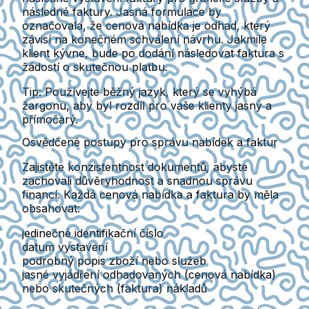
následné faktury. Jasná formulace by
označovala, že cenová nabídka je odhad, který
závisí na konečném schválení návrhu. Jakmile
klient kývne, bude po dodání následovat faktura s
žádostí o skutečnou platbu.
Tip: Používejte běžný jazyk, který se vyhýbá
žargonu, aby byl rozdíl pro vaše klienty jasný a
přímočarý.
Osvědčené postupy pro správu nabídek a faktur
Zajistěte konzistentnost dokumentů, abyste
zachovali důvěryhodnost a snadnou správu
financí. Každá cenová nabídka a faktura by měla
obsahovat:
jedinečné identifikační číslo
datum vystavení
podrobný popis zboží nebo služeb
jasné vyjádření odhadovaných (cenová nabídka)
nebo skutečných (faktura) nákladů