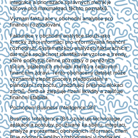
integrace a prioritizace správných metrik je
klíčová pro maximalizaci těchto poznatků.
Význam fakturace v obchodní analytice pro
finanční rozhodování
Fakturace v obchodní analytice slouží jako
kritický zdroj informací pro informovaná finanční
rozhodnutí. Systematickou analýzou fakturačních
dat může společnost identifikovat vzorce a trendy,
které poskytují cenné poznatky o peněžních
tocích, platebních chování klientů a celkovém
finančním zdraví. Tento obohacený dataset může
významně zlepšit procesy předpovídání a
plánování rozpočtu, umožňující přesnou alokaci
zdrojů, čímž se zlepšuje řízení likvidity a zajišťuje
finanční stabilita.
Pochopení Business Intelligence (BI)
Business Intelligence (BI) označuje technologie,
aplikace a postupy používané ke sběru, integraci,
analýze a prezentaci obchodních informací. Cílem
BI je podpora lepšího rozhodování v podnikání.