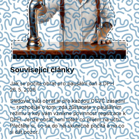
Související články
Jak se počítá obrat pro paušální daň a DPH
26. 5. 2026
Sledovat svůj obrat je pro každou OSVČ zásadní
— rozhoduje o tom, zda zůstanete v paušálním
režimu a kdy vám vznikne povinnost registrace k
DPH. Jenže obrat není totéž co příjem na účtu.
Přečtěte si, co se do něj skutečně počítá a na co
si dát pozor.