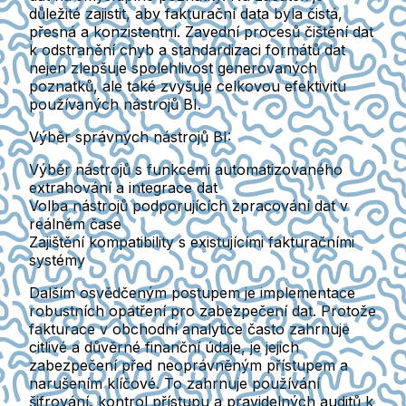
důležité zajistit, aby fakturační data byla čistá,
přesná a konzistentní. Zavední procesů čištění dat
k odstranění chyb a standardizaci formátů dat
nejen zlepšuje spolehlivost generovaných
poznatků, ale také zvyšuje celkovou efektivitu
používaných nástrojů BI.
Výběr správných nástrojů BI:
Výběr nástrojů s funkcemi automatizovaného
extrahování a integrace dat
Volba nástrojů podporujících zpracování dat v
reálném čase
Zajištění kompatibility s existujícími fakturačními
systémy
Dalším osvědčeným postupem je implementace
robustních opatření pro zabezpečení dat. Protože
fakturace v obchodní analytice často zahrnuje
citlivé a důvěrné finanční údaje, je jejich
zabezpečení před neoprávněným přístupem a
narušením klíčové. To zahrnuje používání
šifrování, kontrol přístupu a pravidelných auditů k