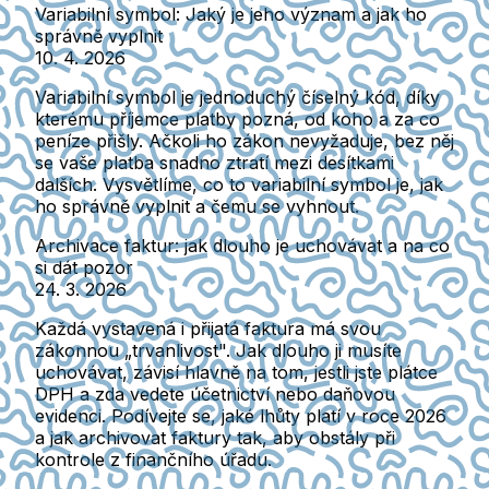
Variabilní symbol: Jaký je jeho význam a jak ho
správně vyplnit
10. 4. 2026
Variabilní symbol je jednoduchý číselný kód, díky
kterému příjemce platby pozná, od koho a za co
peníze přišly. Ačkoli ho zákon nevyžaduje, bez něj
se vaše platba snadno ztratí mezi desítkami
dalších. Vysvětlíme, co to variabilní symbol je, jak
ho správně vyplnit a čemu se vyhnout.
Archivace faktur: jak dlouho je uchovávat a na co
si dát pozor
24. 3. 2026
Každá vystavená i přijatá faktura má svou
zákonnou „trvanlivost". Jak dlouho ji musíte
uchovávat, závisí hlavně na tom, jestli jste plátce
DPH a zda vedete účetnictví nebo daňovou
evidenci. Podívejte se, jaké lhůty platí v roce 2026
a jak archivovat faktury tak, aby obstály při
kontrole z finančního úřadu.