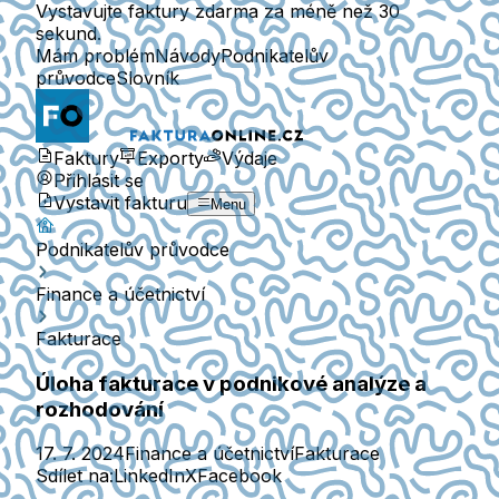
Vystavujte faktury zdarma za méně než 30
sekund.
Mám problém
Návody
Podnikatelův
průvodce
Slovník
Faktury
Exporty
Výdaje
Přihlásit se
Vystavit fakturu
Menu
Podnikatelův průvodce
Finance a účetnictví
Fakturace
Úloha fakturace v podnikové analýze a
rozhodování
17. 7. 2024
Finance a účetnictví
Fakturace
Sdílet na:
LinkedIn
X
Facebook