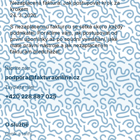
Nezaplacená faktura: Jak postupovat krok za
krokem
24. 3. 2026
S nezaplacenou fakturou se setká skoro každý
podnikatel. Poradíme vám, jak postupovat od
první upomínky až po soudní vymáhání, jaké
máte právní nástroje a jak nezaplaceným
fakturám předcházet.
Napište nám
podpora@fakturaonline.cz
Zavolejte nám
+420 228 887 025
O službě
Ceník a tarify