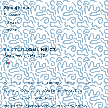
Sledujte nás
Facebook
Instagram
LinkedIn
Jsme s vámi od roku 2010
Vzory faktur podle profesí
Vzor faktury v Excel
Vzor faktury Word
Vzor faktury Google Sheets
Vzor faktury v Google Docs
Vzor faktury PDF
Vzor dodacího listu
Vzor příjmového pokladního dokladu
Vzor cenové nabídky