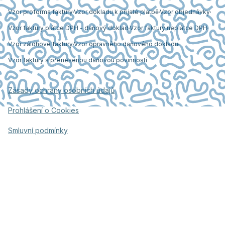
Vzor proforma faktury
Vzor dokladu k přijaté platbě
Vzor objednávky
Vzor faktury plátce DPH - daňový doklad
Vzor faktury neplátce DPH
Vzor zálohové faktury
Vzor opravného daňového dokladu
Vzor faktury s přenesenou daňovou povinností
Zásady ochrany osobních údajů
Prohlášení o Cookies
Smluvní podmínky