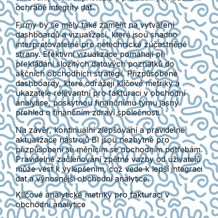
ochraně integrity dat.
Firmy by se měly také zaměřit na vytváření
dashboardů a vizualizací, které jsou snadno
interpretovatelné pro netechnické zúčastněné
strany. Efektivní vizualizace pomáhají při
překládání složitých datových poznatků do
akčních obchodních strategií. Přizpůsobené
dashboardy, které odrážejí klíčové metriky a
ukazatele relevantní pro fakturaci v obchodní
analytice, poskytnou finančnímu týmu jasný
přehled o finančním zdraví společnosti.
Na závěr, kontinuální zlepšování a pravidelné
aktualizace nástrojů BI jsou nezbytné pro
přizpůsobení se měnícím se obchodním potřebám.
Pravidelné začleňování zpětné vazby od uživatelů
může vést k vylepšením, což vede k lepší integraci
dat a výnosnější obchodní analytice.
Klíčové analytické metriky pro fakturaci v
obchodní analytice