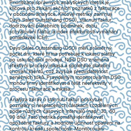
Prioritizace správných analytických metrik je
klíčová pro získání akčních poznatků z fakturace
v obchodní analytice. Klíčové metriky zahrnují
Days Sales Outstanding (DSO), stárnutí faktur,
dodržování platebních podmínek, dobu
schvalování faktur a index efektivnosti vymáhání
pohledávek (CEI).
Days Sales Outstanding (DSO) měří průměrný
počet dní, které firma potřebuje k inkasu platby
po uskutečnění prodeje. Nižší DSO znamená
efektivní procesy inkasa a spolehlivé platební
chování klientů, což zvyšuje předvídatelnost
peněžních toků. Pravidelným monitorováním DSO
mohou firmy identifikovat a řešit neefektivity v
procesu fakturace a inkasa.
Analýza zpráv o stárnutí faktur poskytuje
poznatky o nesplacených částkách rozdělených
podle různých časových intervalů (např. 30, 60,
90 dní). Tato metrika pomáhá identifikovat
opožděné faktury a hodnotit účinnost opatření na
kontrolu kreditu společnosti. Monitorování