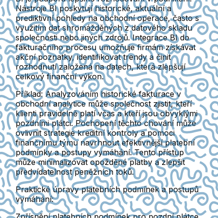
Nástroje BI poskytují historické, aktuální a
prediktivní pohledy na obchodní operace, často s
využitím dat shromážděných z datového skladu
společnosti nebo jiných zdrojů. Integrace BI do
fakturačního procesu umožňuje firmám získávat
akční poznatky, identifikovat trendy a činit
rozhodnutí založená na datech, která zlepšují
celkový finanční výkon.
Příklad:
Analyzováním historické fakturace v
obchodní analytice může společnost zjistit, kteří
klienti pravidelně platí včas a kteří jsou obvyklými
pozdními plátci. Pochopení těchto chování může
ovlivnit strategie kreditní kontroly a pomoci
finančnímu týmu navrhnout efektivnější platební
podmínky a postupy vymáhání. Tento přístup
může minimalizovat opožděné platby a zlepšit
předvídatelnost peněžních toků.
Praktické úpravy platebních podmínek a postupů
vymáhání:
Zpřísnění platebních podmínek pro pozdní plátce