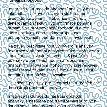
rušnějších období.
Integrace fakturace do obchodní analytiky může
také odhalit ziskovost různých služeb nebo
produktů porovnáním frekvence a hodnoty
generovaných faktur. Tyto informace pomáhají
firmám činit informovanější rozhodnutí o tom,
které produkty nebo služby propagovat,
postupně vyřadit nebo do nich dále investovat.
Na závěr, předvídatelnost vyplývající z analýzy
fakturace v obchodní analytice může zlepšit vztah
společnosti s investory a věřiteli. S jasnějšími
poznatky o peněžních tocích a robustním
finančním plánováním mohou firmy přesvědčivěji
prokázat své fiskální zdraví, čímž si zajistí lepší
podmínky pro půjčky a investice.
Osvedčené postupy pro integraci fakturačních dat
do nástrojů obchodní analytiky
Integrace fakturace do nástrojů obchodní
analytiky je nezbytná pro transformaci surových
dat na smysluplné poznatky. Na začátek je