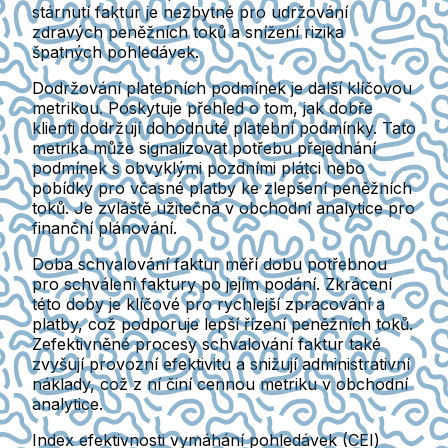
stárnutí faktur je nezbytné pro udržování
zdravých peněžních toků a snížení rizika
špatných pohledávek.
Dodržování platebních podmínek je další klíčovou
metrikou. Poskytuje přehled o tom, jak dobře
klienti dodržují dohodnuté platební podmínky. Tato
metrika může signalizovat potřebu přejednání
podmínek s obvyklými pozdními plátci nebo
pobídky pro včasné platby ke zlepšení peněžních
toků. Je zvláště užitečná v obchodní analytice pro
finanční plánování.
Doba schvalování faktur měří dobu potřebnou
pro schválení faktury po jejím podání. Zkrácení
této doby je klíčové pro rychlejší zpracování a
platby, což podporuje lepší řízení peněžních toků.
Zefektivněné procesy schvalování faktur také
zvyšují provozní efektivitu a snižují administrativní
náklady, což z ní činí cennou metriku v obchodní
analytice.
Index efektivnosti vymáhání pohledávek (CEI)