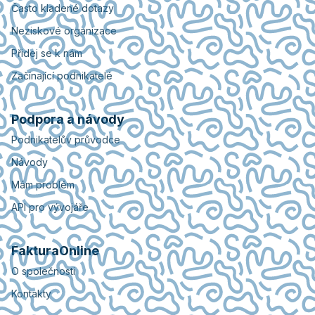
Často kladené dotazy
Neziskové organizace
Přidej se k nám
Začínající podnikatelé
Podpora a návody
Podnikatelův průvodce
Návody
Mám problém
API pro vývojáře
FakturaOnline
O společnosti
Kontakty