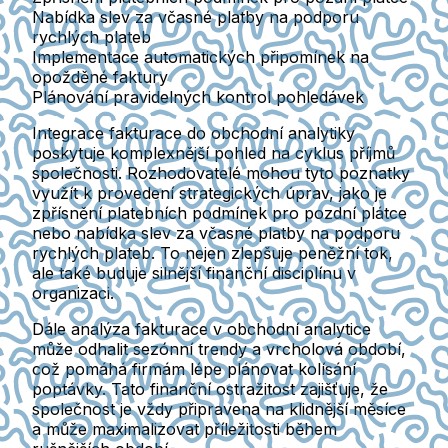
Nabídka slev za včasné platby na podporu
rychlých plateb
Implementace automatických připomínek na
opožděné faktury
Plánování pravidelných kontrol pohledávek
Integrace fakturace do obchodní analytiky
poskytuje komplexnější pohled na cyklus příjmů
společnosti. Rozhodovatelé mohou tyto poznatky
využít k provedení strategických úprav, jako je
zpřísnění platebních podmínek pro pozdní plátce
nebo nabídka slev za včasné platby na podporu
rychlých plateb. To nejen zlepšuje peněžní tok,
ale také buduje silnější finanční disciplínu v
organizaci.
Dále analýza fakturace v obchodní analytice
může odhalit sezónní trendy a vrcholová období,
což pomáhá firmám lépe plánovat kolísání
poptávky. Tato finanční ostražitost zajišťuje, že
společnost je vždy připravena na klidnější měsíce
a může maximalizovat příležitosti během