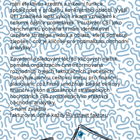
měří efektivitu kreditní a inkasní funkce
společnosti v průběhu konkrétního období. Vyšší
CEI znamená lepší výkon inkasa vzhledem k
celkové částce pohledávek. Používání CEI jako
benchmarku pomáhá firmám identifikovat
úspěšné strategie inkasa a oblasti, které potřebují
zlepšení, což je klíčové pro optimalizaci obchodní
analytiky.
Zavedení a sledování těchto klíčových metrik
pomáhá organizacím činit informovaná
rozhodnutí o jejich fakturačních procesech.
Poskytuje jasnou cestovní mapu pro finanční
plánování, což firmě umožňuje zlepšit celkový
finanční výkon a dosáhnout strategických
obchodních cílů prostřednictvím efektivní
obchodní analytiky.
S námi zvládne
fakturovat úplně každý
Vystavit fakturu