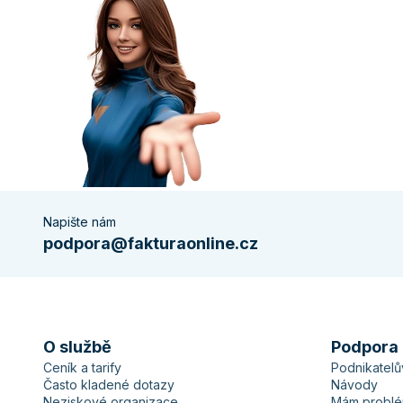
Napište nám
podpora@fakturaonline.cz
O službě
Podpora
Ceník a tarify
Podnikatel
Často kladené dotazy
Návody
Neziskové organizace
Mám probl