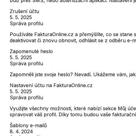
buď přes SMS, nebo autentizační aplikaci. Nastavení j
Zrušení účtu
5. 5. 2025
Správa profilu
Používáte FakturaOnline.cz a přemýšlíte, co se stane s
deaktivovat či znovu obnovit, odhlásit se z odběru e-
Zapomenuté heslo
5. 5. 2025
Správa profilu
Zapomněli jste svoje heslo? Nevadí. Ukážeme vám, jak
Nastavení účtu na FakturaOnline.cz
5. 5. 2025
Správa profilu
Využijte všechny možnosti, které nabízí sekce Můj úč
spravovat váš profil. Díky tomu budou vaše fakturač
Šablony e-mailů
8. 4. 2024