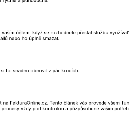
e rychlé a jednoduché.
 vaším účtem, když se rozhodnete přestat službu využívat? 
mailů nebo ho úplně smazat.
 si ho snadno obnovit v pár krocích.
et na FakturaOnline.cz. Tento článek vás provede všemi f
ní procesy vždy pod kontrolou a přizpůsobené vašim potře