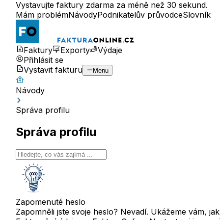
Vystavujte faktury zdarma za méně než 30 sekund.
Mám problém
Návody
Podnikatelův průvodce
Slovník
Faktury
Exporty
Výdaje
Přihlásit se
Vystavit fakturu
Menu
Návody
Správa profilu
Správa profilu
Zapomenuté heslo
Zapomněli jste svoje heslo? Nevadí. Ukážeme vám, jak