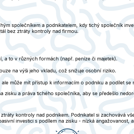
ichým společníkem a podnikatelem, kdy tichý společník
inve
tál bez ztráty kontroly nad firmou.
í, a to v různých formách (např. peníze či majetek).
ze na výši jeho vkladu, což snižuje osobní riziko.
, ale může mít přístup k informacím o podniku a podílet se
na zisku a práva tichého společníka, aby se předešlo ned
z ztráty kontroly nad podnikem. Podnikatel si zachovává 
pasivní investici
s podílem na zisku - nízká angažovanost, al