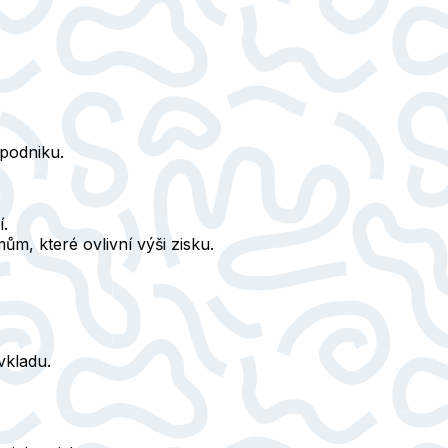
 podniku.
í.
m, které ovlivní výši zisku.
vkladu.