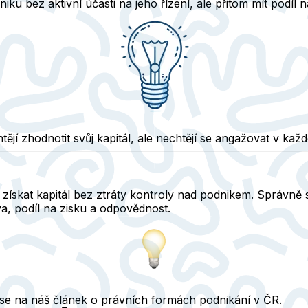
u bez aktivní účasti na jeho řízení, ale přitom mít podíl n
htějí zhodnotit svůj kapitál, ale nechtějí se angažovat v ka
k
získat kapitál
bez ztráty kontroly nad podnikem. Správně s
a, podíl na zisku a odpovědnost.
e se na náš článek o
právních formách podnikání v ČR
.