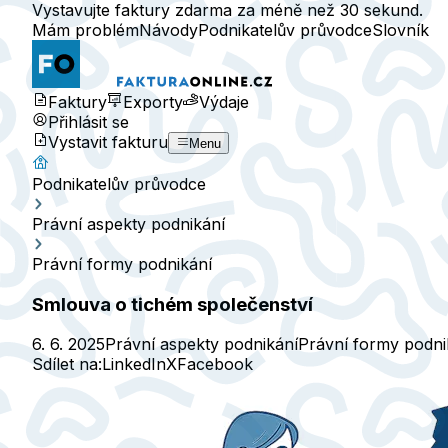
Vystavujte faktury zdarma za méně než 30 sekund.
Mám problém
Návody
Podnikatelův průvodce
Slovník
Faktury
Exporty
Výdaje
Přihlásit se
Vystavit fakturu
Menu
Podnikatelův průvodce
Právní aspekty podnikání
Právní formy podnikání
Smlouva o tichém společenství
6. 6. 2025
Právní aspekty podnikání
Právní formy podni
Sdílet na:
LinkedIn
X
Facebook