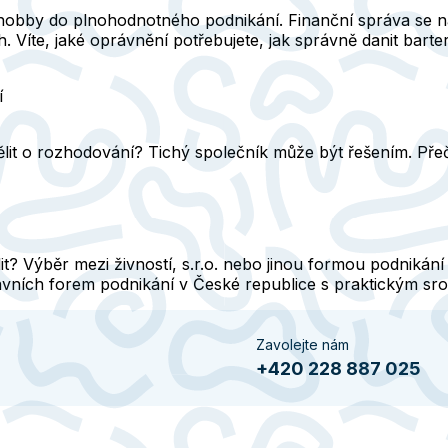
hobby do plnohodnotného podnikání. Finanční správa se na 
. Víte, jaké oprávnění potřebujete, jak správně danit bar
í
ělit o rozhodování? Tichý společník může být řešením. Přečt
t? Výběr mezi živností, s.r.o. nebo jinou formou podnikání o
ávních forem podnikání v České republice s praktickým sro
Zavolejte nám
+420 228 887 025