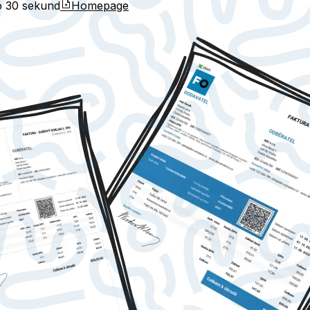
do
30 sekund
Homepage