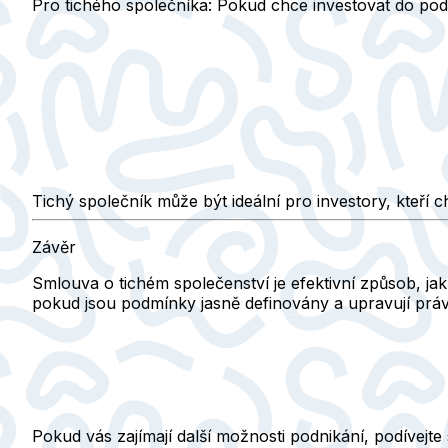
Pro tichého společníka:
Pokud chce investovat do podnik
Tichý společník může být ideální pro investory, kteří c
Závěr
Smlouva o tichém společenství je efektivní způsob, ja
pokud jsou podmínky jasně definovány a upravují práv
Pokud vás zajímají další možnosti podnikání, podívejt