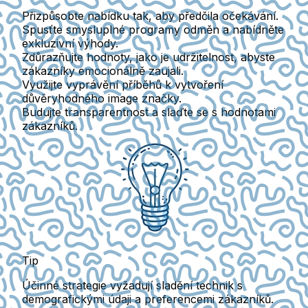
Přizpůsobte nabídku tak, aby předčila očekávání.
Spusťte smysluplné programy odměn a nabídněte
exkluzivní výhody.
Zdůrazňujte hodnoty, jako je udržitelnost, abyste
zákazníky emocionálně zaujali.
Využijte vyprávění příběhů k vytvoření
důvěryhodného image značky.
Budujte transparentnost a slaďte se s hodnotami
zákazníků.
Tip
Účinné strategie vyžadují sladění technik s
demografickými údaji a preferencemi zákazníků.