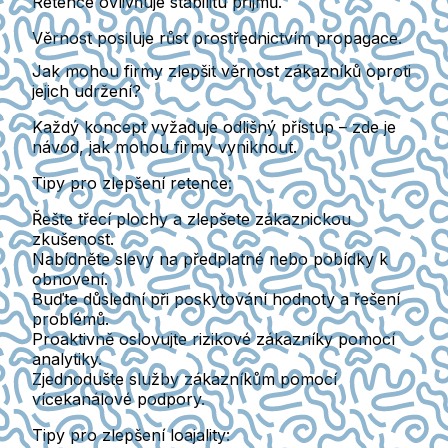
Retence ovlivňuje stabilitu příjmů.
Věrnost posiluje růst prostřednictvím propagace.
Jak mohou firmy zlepšit věrnost zákazníků oproti
jejich udržení?
Každý koncept vyžaduje odlišný přístup – zde je
návod, jak mohou firmy vyniknout.
Tipy pro zlepšení retence:
Řešte třecí plochy a zlepšete zákaznickou
zkušenost.
Nabídněte slevy na předplatné nebo pobídky k
obnovení.
Buďte důslední při poskytování hodnoty a řešení
problémů.
Proaktivně oslovujte rizikové zákazníky pomocí
analytiky.
Zjednodušte služby zákazníkům pomocí
vícekanálové podpory.
Tipy pro zlepšení loajality: