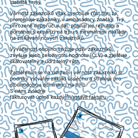
stabilitě firmy.
Věrnost zákazníků
však urychluje růst tím, že
proměňuje zákazníky v ambasadory značky. Ti ji
přirozeně doporučují dál, posilují její reputaci a
pomáhají s expanzí na trhu s minimálními náklady
na získávání nových zákazníků.
Vyváženost obojího snižuje odliv zákazníků,
zvyšuje jejich celoživotní hodnotu (CLV) a zajišťuje
škálovatelný a udržitelný růst.
Zaměřením se na udržení i věrnost zákazníků si
podniky vytvářejí základ úspěchu a strategii pro
dlouhodobou dominanci na trhu.
S námi zvládne
fakturovat úplně každý
Vystavit fakturu