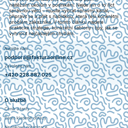
nejtěžším úkolům v podnikání. Nejde jen o to říct
správnou větu – musíte vybrat správný kanál,
připravit se a přijít s nabídkou, která řeší konkrétní
problém zákazníka. V tomto článku najdete
praktické strategie, konkrétní šablony i tipy, jak se
vyhnout nejčastějším chybám.
Napište nám
podpora@fakturaonline.cz
Zavolejte nám
+420 228 887 025
O službě
Ceník a tarify
Často kladené dotazy
Neziskové organizace