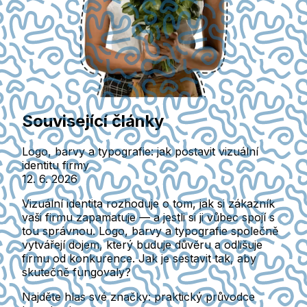
Související články
Logo, barvy a typografie: jak postavit vizuální
identitu firmy
12. 6. 2026
Vizuální identita rozhoduje o tom, jak si zákazník
vaši firmu zapamatuje — a jestli si ji vůbec spojí s
tou správnou. Logo, barvy a typografie společně
vytvářejí dojem, který buduje důvěru a odlišuje
firmu od konkurence. Jak je sestavit tak, aby
skutečně fungovaly?
Najděte hlas své značky: praktický průvodce