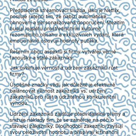
Předplacená streamovací služba, jako je Netflix,
posiluje retenci tím, že nabízí automatické
obnovení a personalizovaná doporučení. Mezitím
budují loajalitu prostřednictvím kulturně
rezonujícího obsahu a exkluzivních vydání, která
emocionálně oslovují hodnoty publika.
Řešením obou aspektů si firmy vytvářejí věrné
fanoušky a stálé zákazníky.
Jak ovlivňuje věrnost a udržení zákazníků růst
firmy?
Úspěšné značky vědí, jak důležité je efektivně
balancovat věrnost zákazníků vs. udržení
zákazníků pro růst a udržitelnou konkurenční
výhodu.
Udržení zákazníků
zajišťuje předvídatelné příjmy a
snižuje náklady tím, že se zaměřuje na péči o
stávající zákazníky. Dlouhodobí zákazníci zvyšují
svou celoživotní hodnotu a přispívají k finanční