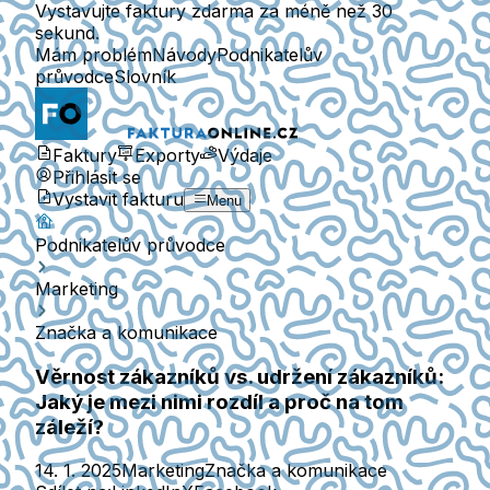
Vystavujte faktury zdarma za méně než 30
sekund.
Mám problém
Návody
Podnikatelův
průvodce
Slovník
Faktury
Exporty
Výdaje
Přihlásit se
Vystavit fakturu
Menu
Podnikatelův průvodce
Marketing
Značka a komunikace
Věrnost zákazníků vs. udržení zákazníků:
Jaký je mezi nimi rozdíl a proč na tom
záleží?
14. 1. 2025
Marketing
Značka a komunikace