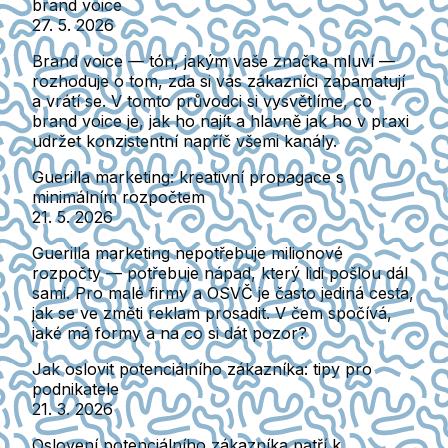
brand voice
27. 5. 2026
Brand voice — tón, jakým vaše značka mluví —
rozhoduje o tom, zda si vás zákazníci zapamatují
a vrátí se. V tomto průvodci si vysvětlíme, co
brand voice je, jak ho najít a hlavně jak ho v praxi
udržet konzistentní napříč všemi kanály.
Guerilla marketing: kreativní propagace s
minimálním rozpočtem
21. 5. 2026
Guerilla marketing nepotřebuje milionové
rozpočty — potřebuje nápad, který lidi pošlou dál
sami. Pro malé firmy a OSVČ je často jediná cesta,
jak se ve změti reklam prosadit. V čem spočívá,
jaké má formy a na co si dát pozor?
Jak oslovit potenciálního zákazníka: tipy pro
podnikatele
21. 3. 2026
Oslovení potenciálního zákazníka patří k