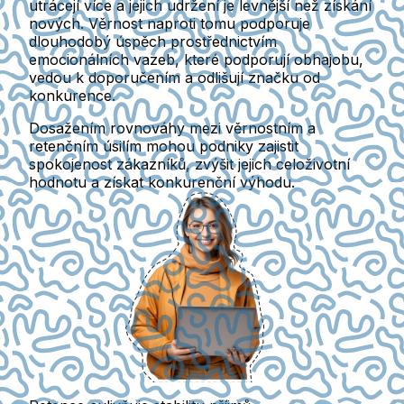
utrácejí více a jejich udržení je levnější než získání
nových. Věrnost naproti tomu podporuje
dlouhodobý úspěch prostřednictvím
emocionálních vazeb, které podporují obhajobu,
vedou k doporučením a odlišují značku od
konkurence.
Dosažením rovnováhy mezi věrnostním a
retenčním úsilím mohou podniky zajistit
spokojenost zákazníků, zvýšit jejich celoživotní
hodnotu a získat konkurenční výhodu.