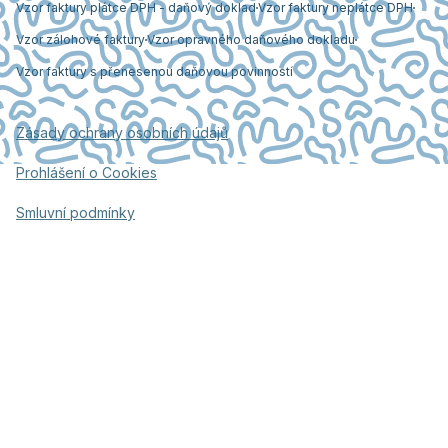
Vzor faktury plátce DPH - daňový doklad
Vzor faktury neplátce DPH
Vzor zálohové faktury
Vzor opravného daňového dokladu
Vzor faktury s přenesenou daňovou povinností
Zásady ochrany osobních údajů
Prohlášení o Cookies
Smluvní podmínky