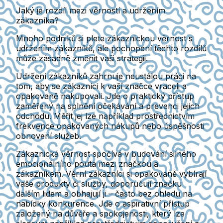
Jaký je rozdíl mezi věrností a udržením
zákazníka?
Mnoho podniků si plete zákaznickou věrnost s
udržením zákazníků
, ale pochopení těchto rozdílů
může zásadně změnit vaši strategii.
Udržení zákazníků
zahrnuje neustálou práci na
tom, aby se zákazníci k vaší značce vraceli a
opakovaně nakupovali. Jde o praktický přístup
zaměřený na splnění očekávání a prevenci jejich
odchodu. Měřit jej lze například prostřednictvím
frekvence opakovaných nákupů nebo úspěšnosti
obnovení služeb.
Zákaznická věrnost
spočívá v budování silného
emocionálního pouta mezi značkou a
zákazníkem. Věrní zákazníci si opakovaně vybírají
vaše produkty či služby, doporučují značku
dalším lidem a obhajují ji – často bez ohledu na
nabídky konkurence. Jde o aspirativní přístup
založený na důvěře a spokojenosti, který lze