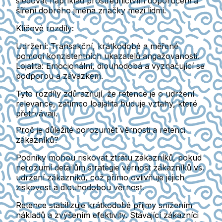
sledovat například prostřednictvím doporučení a
šíření dobrého jména značky mezi lidmi.
Klíčové rozdíly:
Udržení:
Transakční, krátkodobé a měřené
pomocí konzistentních ukazatelů angažovanosti.
Lojalita:
Emocionální, dlouhodobá a vyznačující se
podporou a závazkem.
Tyto rozdíly zdůrazňují, že retence je o udržení
relevance, zatímco loajalita buduje vztahy, které
přetrvávají.
Proč je důležité porozumět věrnosti a retenci
zákazníků?
Podniky mohou riskovat ztrátu zákazníků, pokud
nerozumí detailům strategie věrnost zákazníků vs.
udržení zákazníků, což přímo ovlivňuje jejich
ziskovost a dlouhodobou věrnost.
Retence stabilizuje krátkodobé příjmy snížením
nákladů a zvýšením efektivity. Stávající zákazníci