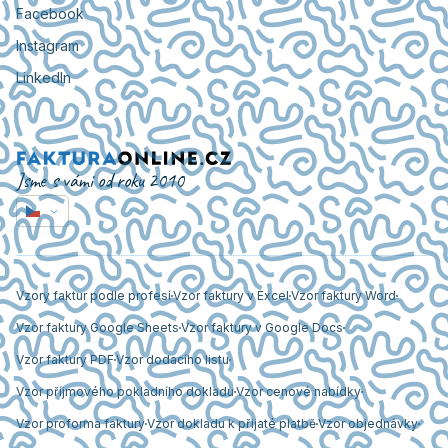
Facebook
Instagram
LinkedIn
Jsme s vámi od roku 2010
Vzory faktur podle profesí
Vzor faktury v Excel
Vzor faktury Word
Vzor faktury Google Sheets
Vzor faktury v Google Docs
Vzor faktury PDF
Vzor dodacího listu
Vzor příjmového pokladního dokladu
Vzor cenové nabídky
Vzor proforma faktury
Vzor dokladu k přijaté platbě
Vzor objednávky