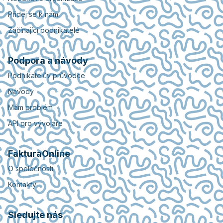
Přidej se k nám
Začínající podnikatelé
Podpora a návody
Podnikatelův průvodce
Návody
Mám problém
API pro vývojáře
FakturaOnline
O společnosti
Kontakty
Sledujte nás