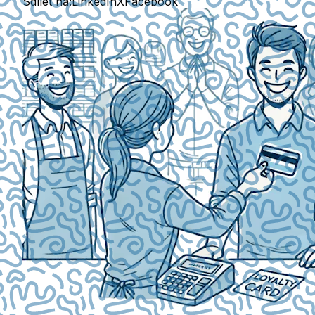
Sdílet na:
LinkedIn
X
Facebook