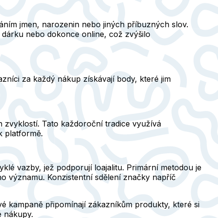
idáním jmen, narozenin nebo jiných příbuzných slov.
o dárku nebo dokonce online, což zvýšilo
íci za každý nákup získávají body, které jim
 zvyklostí. Tato každoroční tradice využívá
 k platformě.
klé vazby, jež podporují loajalitu. Primární metodou je
ho významu. Konzistentní sdělení značky napříč
ové kampaně připomínají zákazníkům produkty, které si
é nákupy.