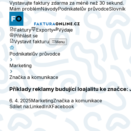
Vystavujte faktury zdarma za méně než 30 sekund.
Mám problém
Návody
Podnikatelův průvodce
Slovník
Faktury
Exporty
Výdaje
Přihlásit se
Vystavit fakturu
Menu
Podnikatelův průvodce
Marketing
Značka a komunikace
Příklady reklamy budující loajalitu ke značce:
6. 4. 2025
Marketing
Značka a komunikace
Sdílet na:
LinkedIn
X
Facebook