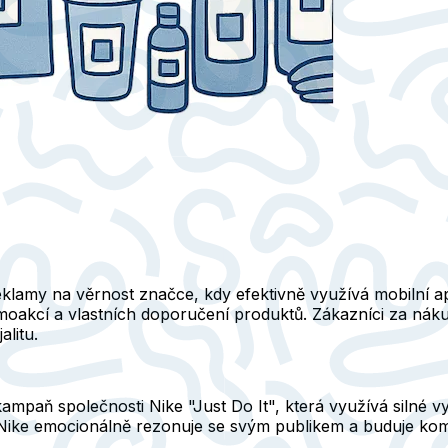
eklamy na věrnost značce, kdy efektivně využívá mobilní a
oakcí a vlastních doporučení produktů. Zákazníci za náku
litu.
aň společnosti Nike "Just Do It", která využívá silné vyp
ke emocionálně rezonuje se svým publikem a buduje komunit