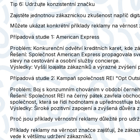
Tip 6: Udržujte konzistentní značku
Zajistěte jednotnou zákaznickou zkušenost napříč digitáln
Můžete ukázat konkrétní příklady reklamy na věrnost
Případová studie 1: American Express
Problém:
Konkurenční odvětví kreditních karet, kde zák
Řešení:
Společnost American Express propagovala své p
slevy na cestování a osobní služby concierge.
Výsledky:
Vyšší loajalita zákazníků a výrazné zvýšení p
Případová studie 2: Kampaň společnosti REI "Opt Outs
Problém:
Boj s konzumním chováním v období černéh
Řešení:
Společnost REI na černý pátek zavřela obchody
společnost, která se řídí hodnotami a upřednostňuje b
Výsledky:
Široké pozitivní zapojení a zvýšená důvěra
Proč jsou příklady věrnostní reklamy důležité pro udr
Příklady reklamy na věrnost značce zajišťují, že záka
vede k většímu udržení zákazníků.