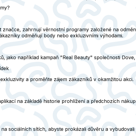
lamy?
nost značce, zahrnují věrnostní programy založené na odmě
ákazníky odměňují body nebo exkluzivními výhodami.
 jako například kampaň "Real Beauty" společnosti Dove, je 
ídek
xkluzivity a proměňte zájem zákazníků v okamžitou akci.
plikací na základě historie prohlížení a předchozích nák
na sociálních sítích, abyste prokázali důvěru a vybudovali