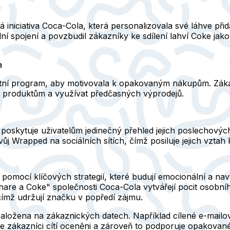
á iniciativa Coca-Cola, která personalizovala své láhve př
í spojení a povzbudil zákazníky ke sdílení lahví Coke jak
a
tní program, aby motivovala k opakovaným nákupům. Zákazn
ím produktům a využívat předčasných výprodejů.
oskytuje uživatelům jedinečný přehled jejich poslechových
 svůj Wrapped na sociálních sítích, čímž posiluje jejich vztah
omocí klíčových strategií, které budují emocionální a navy
are a Coke" společnosti Coca-Cola vytvářejí pocit osobní
 čímž udržují značku v popředí zájmu.
 založena na zákaznických datech. Například cílené e-mail
 se zákazníci cítí oceněni a zároveň to podporuje opakovan