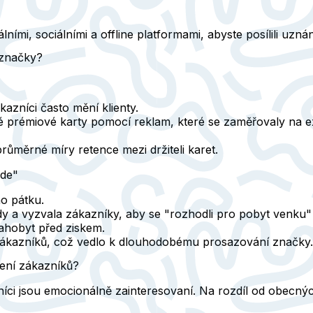
ími, sociálními a offline platformami, abyste posílili uznání 
 značky?
azníci často mění klienty.
rémiové karty pomocí reklam, které se zaměřovaly na exklu
růměrné míry retence mezi držiteli karet.
ide"
o pátku.
 a vyzvala zákazníky, aby se "rozhodli pro pobyt venku" a
lahobyt před ziskem.
 zákazníků, což vedlo k dlouhodobému prosazování značky.
žení zákazníků?
zníci jsou emocionálně zainteresovaní. Na rozdíl od obecný