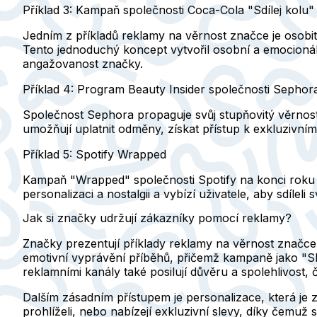
Příklad 3: Kampaň společnosti Coca-Cola "Sdílej kolu"
Jedním z příkladů reklamy na věrnost značce je osobit
Tento jednoduchý koncept vytvořil osobní a emocionáln
angažovanost značky.
Příklad 4: Program Beauty Insider společnosti Sephor
Společnost Sephora propaguje svůj stupňovitý věrnos
umožňují uplatnit odměny, získat přístup k exkluzivn
Příklad 5: Spotify Wrapped
Kampaň "Wrapped" společnosti Spotify na konci roku p
personalizaci a nostalgii a vybízí uživatele, aby sdíleli
Jak si značky udržují zákazníky pomocí reklamy?
Značky prezentují příklady reklamy na věrnost značce p
emotivní vyprávění příběhů, přičemž kampaně jako "Sh
reklamními kanály také posilují důvěru a spolehlivost,
Dalším zásadním přístupem je personalizace, která je
prohlíželi, nebo nabízejí exkluzivní slevy, díky čemuž