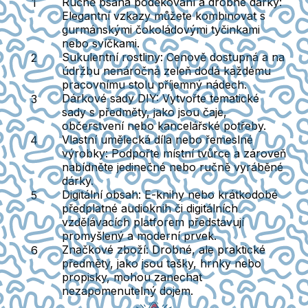
Ručně psaná poděkování a drobné dárky
:
Elegantní vzkazy můžete kombinovat s
gurmánskými čokoládovými tyčinkami
nebo svíčkami.
Sukulentní rostliny
: Cenově dostupná a na
údržbu nenáročná zeleň dodá každému
pracovnímu stolu příjemný nádech.
Dárkové sady DIY
: Vytvořte tematické
sady s předměty, jako jsou čaje,
občerstvení nebo kancelářské potřeby.
Vlastní umělecká díla nebo řemeslné
výrobky
: Podpořte místní tvůrce a zároveň
nabídněte jedinečné nebo ručně vyráběné
dárky.
Digitální obsah
: E-knihy nebo krátkodobé
předplatné audioknih či digitálních
vzdělávacích platforem představují
promyšlený a moderní prvek.
Značkové zboží
: Drobné, ale praktické
předměty, jako jsou tašky, hrnky nebo
propisky, mohou zanechat
nezapomenutelný dojem.