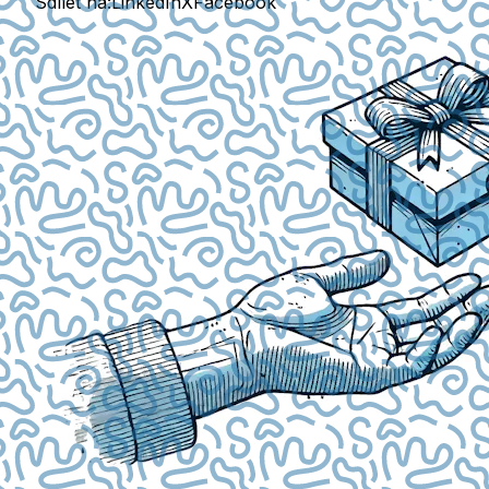
Sdílet na:
LinkedIn
X
Facebook