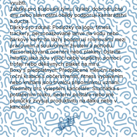
využití.
Zážitky pro budování týmu
: Výlety, dobrodružné
dny nebo slavnostní obědy podporují kamarádství
a ducha.
Dárky pro zdraví
: Podložky na jógu, fitness
trackery, personalizované láhve na vodu nebo
dárkové karty do lázní podporují rovnováhu mezi
pracovním a soukromým životem a pohodu.
Personalizovaná ocenění nebo plakety
: Oslavte
milníky, jako jsou výročí nebo úspěchy, pomocí
trofejí nebo děkovných plaket na míru.
Boxy s předplatným
: Předplacené měsíční nebo
roční krabice s občerstvením, fitness vybavením
nebo knihami jsou trvalou připomínkou uznání.
Předměty pro vylepšení kanceláře
: Sluchátka s
potlačením hluku, bederní polštáře nebo jiné
pomůcky zvyšují produktivitu na dálku nebo v
kanceláři.