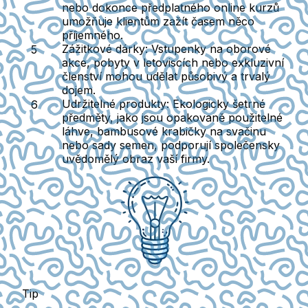
nebo dokonce předplatného online kurzů
umožňuje klientům zažít časem něco
příjemného.
Zážitkové dárky
: Vstupenky na oborové
akce, pobyty v letoviscích nebo exkluzivní
členství mohou udělat působivý a trvalý
dojem.
Udržitelné produkty
: Ekologicky šetrné
předměty, jako jsou opakovaně použitelné
láhve, bambusové krabičky na svačinu
nebo sady semen, podporují společensky
uvědomělý obraz vaší firmy.
Tip