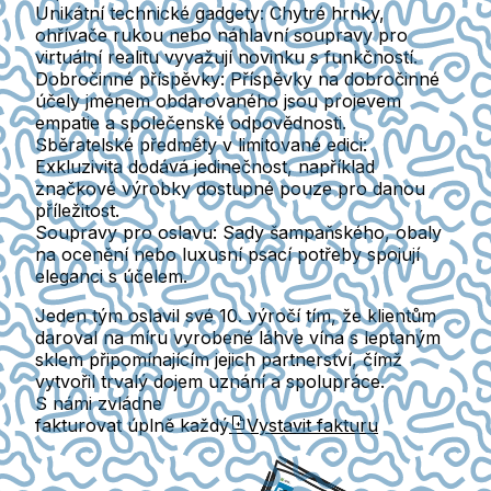
Unikátní technické gadgety
: Chytré hrnky,
ohřívače rukou nebo náhlavní soupravy pro
virtuální realitu vyvažují novinku s funkčností.
Dobročinné příspěvky
: Příspěvky na dobročinné
účely jménem obdarovaného jsou projevem
empatie a společenské odpovědnosti.
Sběratelské předměty v limitované edici
:
Exkluzivita dodává jedinečnost, například
značkové výrobky dostupné pouze pro danou
příležitost.
Soupravy pro oslavu
: Sady šampaňského, obaly
na ocenění nebo luxusní psací potřeby spojují
eleganci s účelem.
Jeden tým oslavil své 10. výročí tím, že klientům
daroval na míru vyrobené láhve vína s leptaným
sklem připomínajícím jejich partnerství, čímž
vytvořil trvalý dojem uznání a spolupráce.
S námi zvládne
fakturovat úplně každý
Vystavit fakturu