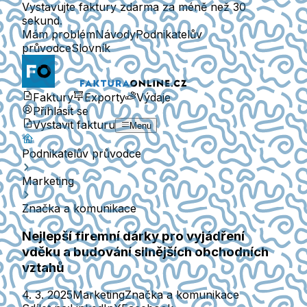
Vystavujte faktury zdarma za méně než 30
sekund.
Mám problém
Návody
Podnikatelův
průvodce
Slovník
Faktury
Exporty
Výdaje
Přihlásit se
Vystavit fakturu
Menu
Podnikatelův průvodce
Marketing
Značka a komunikace
Nejlepší firemní dárky pro vyjádření
vděku a budování silnějších obchodních
vztahů
4. 3. 2025
Marketing
Značka a komunikace