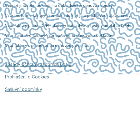
Vzor příjmového pokladního dokladu
Vzor cenové nabídky
Vzor proforma faktury
Vzor dokladu k přijaté platbě
Vzor objednávky
Vzor faktury plátce DPH - daňový doklad
Vzor faktury neplátce DPH
Vzor zálohové faktury
Vzor opravného daňového dokladu
Vzor faktury s přenesenou daňovou povinností
Zásady ochrany osobních údajů
Prohlášení o Cookies
Smluvní podmínky