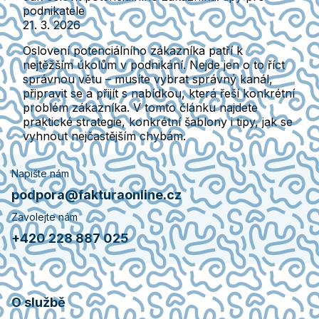
podnikatele
21. 3. 2026
Oslovení potenciálního zákazníka patří k
nejtěžším úkolům v podnikání. Nejde jen o to říct
správnou větu – musíte vybrat správný kanál,
připravit se a přijít s nabídkou, která řeší konkrétní
problém zákazníka. V tomto článku najdete
praktické strategie, konkrétní šablony i tipy, jak se
vyhnout nejčastějším chybám.
Napište nám
podpora@fakturaonline.cz
Zavolejte nám
+420 228 887 025
O službě