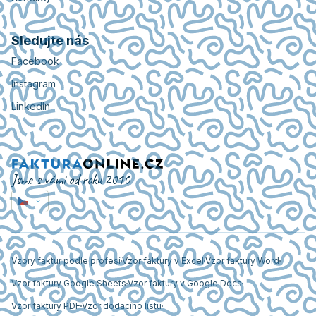
Sledujte nás
Facebook
Instagram
LinkedIn
Jsme s vámi od roku 2010
Vzory faktur podle profesí
Vzor faktury v Excel
Vzor faktury Word
Vzor faktury Google Sheets
Vzor faktury v Google Docs
Vzor faktury PDF
Vzor dodacího listu