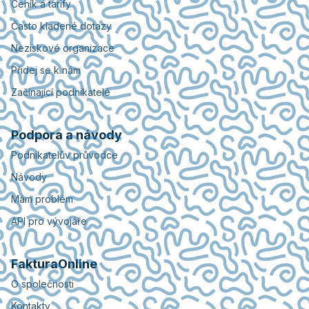
Ceník a tarify
Často kladené dotazy
Neziskové organizace
Přidej se k nám
Začínající podnikatelé
Podpora a návody
Podnikatelův průvodce
Návody
Mám problém
API pro vývojáře
FakturaOnline
O společnosti
Kontakty