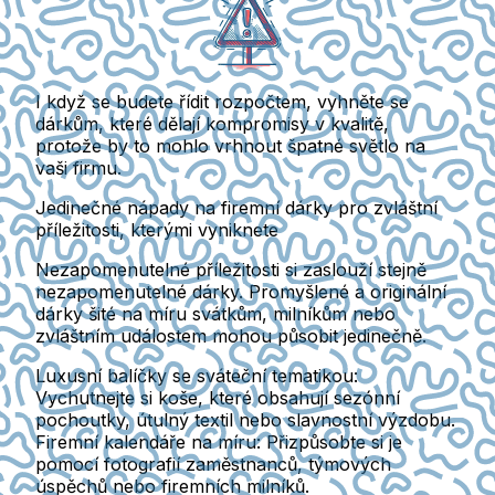
I když se budete řídit rozpočtem, vyhněte se
dárkům, které dělají kompromisy v kvalitě,
protože by to mohlo vrhnout špatné světlo na
vaši firmu.
Jedinečné nápady na firemní dárky pro zvláštní
příležitosti, kterými vyniknete
Nezapomenutelné příležitosti si zaslouží stejně
nezapomenutelné dárky. Promyšlené a originální
dárky šité na míru svátkům, milníkům nebo
zvláštním událostem mohou působit jedinečně.
Luxusní balíčky se sváteční tematikou
:
Vychutnejte si koše, které obsahují sezónní
pochoutky, útulný textil nebo slavnostní výzdobu.
Firemní kalendáře na míru
: Přizpůsobte si je
pomocí fotografií zaměstnanců, týmových
úspěchů nebo firemních milníků.