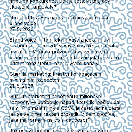
firmu od konkurence. Jak je sestavit tak, aby
skutečně fungovaly?
Najděte hlas své značky: praktický průvodce
brand voice
27. 5. 2026
Brand voice — tón, jakým vaše značka mluví —
rozhoduje o tom, zda si vás zákazníci zapamatují
a vrátí se. V tomto průvodci si vysvětlíme, co
brand voice je, jak ho najít a hlavně jak ho v praxi
udržet konzistentní napříč všemi kanály.
Guerilla marketing: kreativní propagace s
minimálním rozpočtem
21. 5. 2026
Guerilla marketing nepotřebuje milionové
rozpočty — potřebuje nápad, který lidi pošlou dál
sami. Pro malé firmy a OSVČ je často jediná cesta,
jak se ve změti reklam prosadit. V čem spočívá,
jaké má formy a na co si dát pozor?
Jak oslovit potenciálního zákazníka: tipy pro