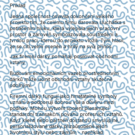
Příklad
Jedna společnost oslavila dokončení velkého
projektu tím, že celému týmu darovala sluchátka s
potlačením hluku, která vylepšila jejich pracovní
prostor a zároveň symbolizovala soustředění a
tvrdou práci, kterou do projektu vložili. Tým hlásil,
že se cítí velmi oceněn a hrdý na svůj přínos.
Jak firemní dárky pomáhají posilovat obchodní
vztahy
Budování emocionálních vazeb prostřednictvím
dárků může učinit obchodní vztahy skutečně
odolnými.
Firemní dárky fungují jako hmatatelné symboly
uznání a podporují dobrou vůli a důvěru mezi
podniky. Mohou vytvořit spojení přesahující
standardní transakční povahu profesních vztahů.
Když klienti nebo partneři dostanou smysluplné,
personalizované dárky přizpůsobené jejich
životnímu stylu nebo zájmům - například