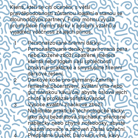
Klienti, kteří se cítí oceněni, s větší
pravděpodobností zůstanou loajální a stanou se
dlouhodobými partnery. Firmy mohou využít
promyšlené firemní dárky k posílení vztahů a
vyjádření vděčnosti za jejich přínos.
Personalizované firemní dárky
:
Personalizované deníky, gravírovaná pera
nebo kožené zboží opatřené jménem
klienta nebo logem vaší společnosti
poskytují praktické a smysluplné firemní
dárkové řešení.
Dárkové koše pro gurmány
: Zahrňte
řemeslné občerstvení, kvalitní vína nebo
gurmánskou kávu/čaj, abyste oslovili jejich
chutě a prokázali sofistikovanost.
Vysoce kvalitní značkové zboží
:
Nabídněte praktické technologické dárky,
jako jsou bezdrátová sluchátka, přenosné
nabíječky nebo chytré notebooky, abyste
ukázali inovace a zároveň zůstali užiteční.
Předplatné služeb
: Darování vína, kávy