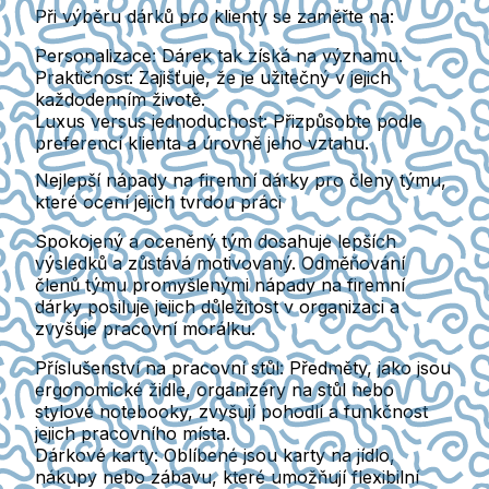
Při výběru dárků pro klienty se zaměřte na:
Personalizace
: Dárek tak získá na významu.
Praktičnost
: Zajišťuje, že je užitečný v jejich
každodenním životě.
Luxus versus jednoduchost
: Přizpůsobte podle
preferencí klienta a úrovně jeho vztahu.
Nejlepší nápady na firemní dárky pro členy týmu,
které ocení jejich tvrdou práci
Spokojený a oceněný tým dosahuje lepších
výsledků a zůstává motivovaný. Odměňování
členů týmu promyšlenými nápady na firemní
dárky posiluje jejich důležitost v organizaci a
zvyšuje pracovní morálku.
Příslušenství na pracovní stůl
: Předměty, jako jsou
ergonomické židle, organizéry na stůl nebo
stylové notebooky, zvyšují pohodlí a funkčnost
jejich pracovního místa.
Dárkové karty
: Oblíbené jsou karty na jídlo,
nákupy nebo zábavu, které umožňují flexibilní