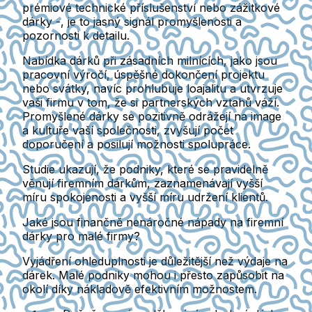
prémiové technické příslušenství nebo zážitkové
dárky -, je to jasný signál promyšlenosti a
pozornosti k detailu.
Nabídka dárků při zásadních milnících, jako jsou
pracovní výročí, úspěšné dokončení projektu
nebo svátky, navíc prohlubuje loajalitu a utvrzuje
vaši firmu v tom, že si partnerských vztahů váží.
Promyšlené dárky se pozitivně odrážejí na image
a kultuře vaší společnosti, zvyšují počet
doporučení a posilují možnosti spolupráce.
Studie ukazují, že podniky, které se pravidelně
věnují firemním dárkům, zaznamenávají vyšší
míru spokojenosti a vyšší míru udržení klientů.
Jaké jsou finančně nenáročné nápady na firemní
dárky pro malé firmy?
Vyjádření ohleduplnosti je důležitější než výdaje na
dárek. Malé podniky mohou i přesto zapůsobit na
okolí díky nákladově efektivním možnostem.