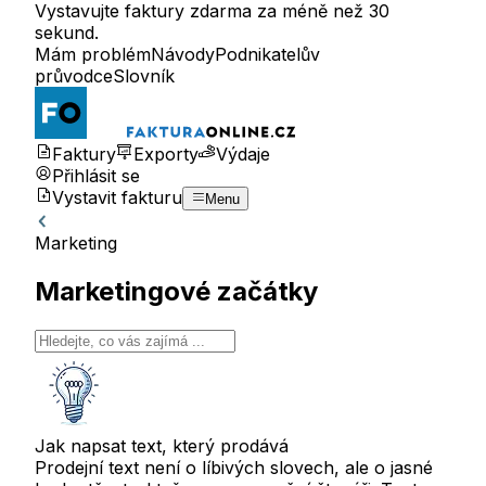
Vystavujte faktury zdarma za méně než 30
sekund.
Mám problém
Návody
Podnikatelův
průvodce
Slovník
Faktury
Exporty
Výdaje
Přihlásit se
Vystavit fakturu
Menu
Marketing
Marketingové začátky
Jak napsat text, který prodává
Prodejní text není o líbivých slovech, ale o jasné