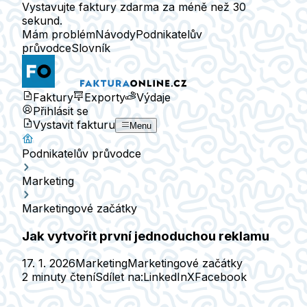
Vystavujte faktury zdarma za méně než 30
sekund.
Mám problém
Návody
Podnikatelův
průvodce
Slovník
Faktury
Exporty
Výdaje
Přihlásit se
Vystavit fakturu
Menu
Podnikatelův průvodce
Marketing
Marketingové začátky
Jak vytvořit první jednoduchou reklamu
17. 1. 2026
Marketing
Marketingové začátky
2 minuty čtení
Sdílet na:
LinkedIn
X
Facebook