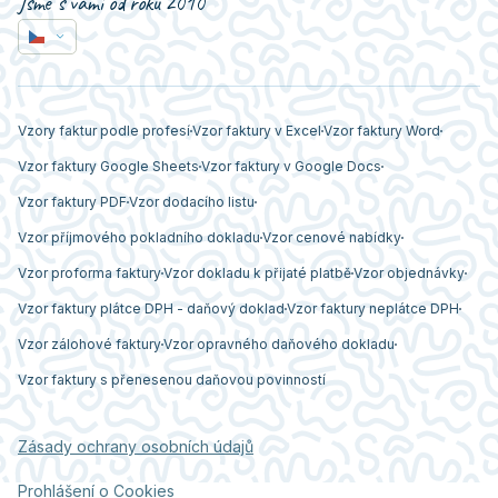
Jsme s vámi od roku 2010
Vzory faktur podle profesí
Vzor faktury v Excel
Vzor faktury Word
Vzor faktury Google Sheets
Vzor faktury v Google Docs
Vzor faktury PDF
Vzor dodacího listu
Vzor příjmového pokladního dokladu
Vzor cenové nabídky
Vzor proforma faktury
Vzor dokladu k přijaté platbě
Vzor objednávky
Vzor faktury plátce DPH - daňový doklad
Vzor faktury neplátce DPH
Vzor zálohové faktury
Vzor opravného daňového dokladu
Vzor faktury s přenesenou daňovou povinností
Zásady ochrany osobních údajů
Prohlášení o Cookies