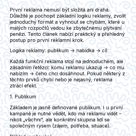
První reklama nemusí být složitá ani drahá.
Důležité je pochopit základní logiku reklamy, zvolit
jednoduchý formát a vyhnout se chybám, které u
malých rozpočtů vedou ke zbytečnému plýtvání
penězi. Tento článek nabízí praktický a přehledný
postup pro první reklamní krok.
Logika reklamy: publikum → nabídka → cíl
Každá funkční reklama stojí na jednoduchém, ale
zásadním řetězci:
komu reklamu ukazuji → co mu
nabízím → čeho chci dosáhnout
. Pokud některý z
těchto prvků chybí nebo je nejasný, reklama
ztrácí efekt.
1. Publikum
Základem je jasně definované publikum. I u první
kampaně je nutné vědět,
kdo má reklamu vidět
–
nikoli „všichni“, ale konkrétní skupina lidí se
společným rysem (zájem, potřeba, situace).