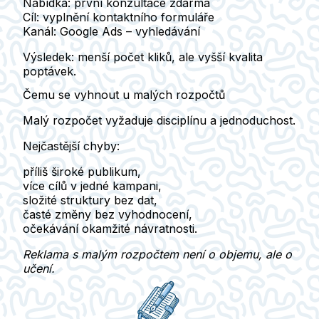
Nabídka:
první konzultace zdarma
Cíl:
vyplnění kontaktního formuláře
Kanál:
Google Ads – vyhledávání
Výsledek:
menší počet kliků, ale
vyšší kvalita
poptávek
.
Čemu se vyhnout u malých rozpočtů
Malý rozpočet vyžaduje
disciplínu a jednoduchost
.
Nejčastější chyby:
příliš široké publikum,
více cílů v jedné kampani,
složité struktury bez dat,
časté změny bez vyhodnocení,
očekávání okamžité návratnosti.
Reklama s malým rozpočtem není o objemu, ale o
učení.