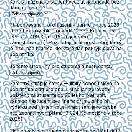
Kolik si můžu jako student vydělat na brigádě bez
daní a pojištění?
Zobrazit odpověď
Při podepsaném prohlášení k dani je v roce 2026
strop bez jakýchkoli odvodů 11 999 Kč měsíčně u
DPP a 4 499 Kč u DPČ (u jednoho
zaměstnavatele). Rozhoduje limit pojistného, který
je nižší než hranice, do které daň pokryje sleva na
poplatníka.
Je tento strop jiný pro studenta a nestudenta?
Zobrazit odpověď
Samotný strop je stejný — limity dohod i sleva na
poplatníka platí pro oba. Liší se jen zdravotní
pojištění: za studenta do 26 let ho platí stát,
zatímco nestudent bez jiného příjmu si ho při
výdělku pod limitem musí hradit sám jako osoba
bez zdanitelných příjmů (3 024 Kč měsíčně v roce
2026).
Platí za mě jako studenta zdravotní pojištění stát?