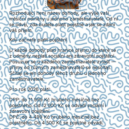
Rozhodující není název dohody, ale výše vaší
měsíční odměny u jednoho zaměstnavatele. Od ní
se odvíjí, zda budete platit pojistné a jak se zdaní
váš příjem.
Kdy začnete platit pojištění
U každé dohody platí hranice příjmu, do které se
z odměny neplatí sociální ani zdravotní pojištění.
Posuzuje se
u každého zaměstnavatele zvlášť
—
příjmy od různých zaměstnavatelů se nesčítají.
Sčítají se jen dohody téhož druhu u jednoho
zaměstnavatele.
Pro rok 2026 platí:
DPP:
do
11 999 Kč
hrubého měsíčně bez
pojistného. Od
12 000 Kč
se odvádí sociální i
zdravotní pojištění.
DPČ:
do
4 499 Kč
hrubého měsíčně bez
pojistného. Od
4 500 Kč
se pojistné odvádí.