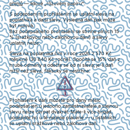
příjmů
— lidově „růžovém papíru":
S podepsaným prohlášením
se uplatní
sleva na
poplatníka
a další slevy. Výsledná daň pak může
být nulová.
Bez podepsaného prohlášení
se strhne plných 15
% (srážkovou nebo zálohovou daní) a slevy
uplatnit nelze.
Sleva na poplatníka činí v roce 2026
2 570 Kč
měsíčně
(30 840 Kč ročně). Spočítá se 15% daň z
hrubé odměny a odečte se od ní sleva; je-li daň
nižší než sleva, fakticky se nestrhne.
Prohlášení k dani můžete pro daný měsíc
podepsat jen u jednoho zaměstnavatele a stejnou
slevu nelze čerpat dvakrát. Máte-li více brigád,
podepište ho u té nejlépe placené — u ostatních
se uplatní srážková nebo zálohová daň.