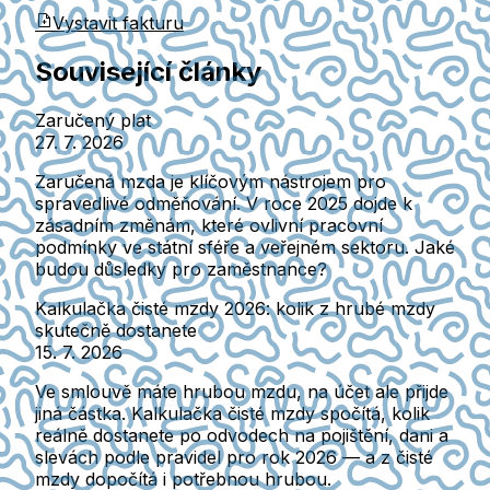
Vystavit fakturu
Související články
Zaručený plat
27. 7. 2026
Zaručená mzda je klíčovým nástrojem pro
spravedlivé odměňování. V roce 2025 dojde k
zásadním změnám, které ovlivní pracovní
podmínky ve státní sféře a veřejném sektoru. Jaké
budou důsledky pro zaměstnance?
Kalkulačka čisté mzdy 2026: kolik z hrubé mzdy
skutečně dostanete
15. 7. 2026
Ve smlouvě máte hrubou mzdu, na účet ale přijde
jiná částka. Kalkulačka čisté mzdy spočítá, kolik
reálně dostanete po odvodech na pojištění, dani a
slevách podle pravidel pro rok 2026 — a z čisté
mzdy dopočítá i potřebnou hrubou.