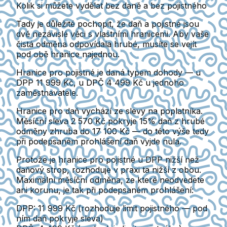
Kolik si můžete vydělat bez daně a bez pojistného
Tady je důležité pochopit, že
daň a pojistné jsou
dvě nezávislé věci
s vlastními hranicemi. Aby vaše
čistá odměna odpovídala hrubé, musíte se vejít
pod
obě
hranice najednou.
Hranice pro pojistné
je daná typem dohody — u
DPP 11 999 Kč, u DPČ 4 499 Kč u jednoho
zaměstnavatele.
Hranice pro daň
vychází ze slevy na poplatníka.
Měsíční sleva 2 570 Kč pokryje 15% daň z hrubé
odměny zhruba do
17 100 Kč
— do této výše tedy
při podepsaném prohlášení daň vyjde nula.
Protože je hranice pro pojistné u DPP nižší než
daňový strop, rozhoduje v praxi ta nižší z obou.
Maximální měsíční odměna, ze které neodvedete
ani korunu, je tak při podepsaném prohlášení:
DPP: 11 999 Kč
(rozhoduje limit pojistného — pod
ním daň pokryje sleva)