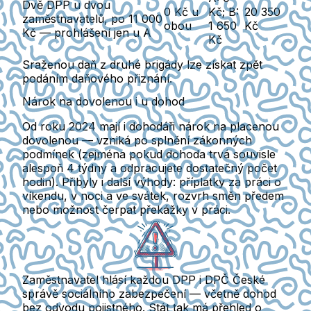
Dvě DPP u dvou
0 Kč u
Kč; B:
20 350
zaměstnavatelů, po 11 000
obou
1 650
Kč
Kč — prohlášení jen u A
Kč
Sraženou daň z druhé brigády lze získat zpět
podáním daňového přiznání.
Nárok na dovolenou i u dohod
Od roku 2024 mají i dohodáři nárok na
placenou
dovolenou
— vzniká po splnění zákonných
podmínek (zejména pokud dohoda trvá souvisle
alespoň 4 týdny a odpracujete dostatečný počet
hodin). Přibyly i další výhody: příplatky za práci o
víkendu, v noci a ve svátek, rozvrh směn předem
nebo možnost čerpat překážky v práci.
Zaměstnavatel hlásí každou DPP i DPČ České
správě sociálního zabezpečení — včetně dohod
bez odvodu pojistného. Stát tak má přehled o