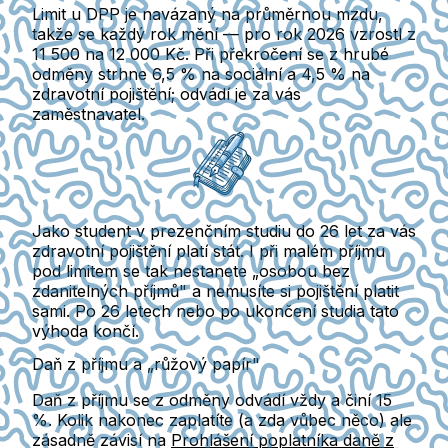
Limit u DPP je navázaný na průměrnou mzdu,
takže se každý rok mění — pro rok 2026 vzrostl z
11 500 na
12 000 Kč
. Při překročení se z hrubé
odměny strhne
6,5 % na sociální
a
4,5 % na
zdravotní pojištění
; odvádí je za vás
zaměstnavatel.
Jako student v prezenčním studiu do 26 let za vás
zdravotní pojištění platí stát. I při malém příjmu
pod limitem se tak nestanete „osobou bez
zdanitelných příjmů" a nemusíte si pojištění platit
sami. Po 26 letech nebo po ukončení studia tato
výhoda končí.
Daň z příjmu a „růžový papír"
Daň z příjmu se z odměny odvádí
vždy
a činí
15
%
. Kolik nakonec zaplatíte (a zda vůbec něco) ale
zásadně závisí na
Prohlášení poplatníka daně z