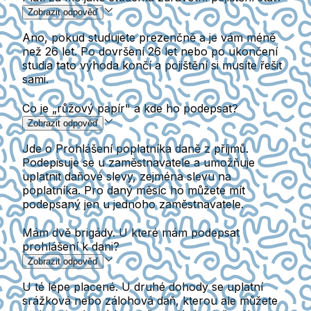
Zobrazit odpověď
Ano, pokud studujete prezenčně a je vám méně
než 26 let. Po dovršení 26 let nebo po ukončení
studia tato výhoda končí a pojištění si musíte řešit
sami.
Co je „růžový papír" a kde ho podepsat?
Zobrazit odpověď
Jde o Prohlášení poplatníka daně z příjmů.
Podepisuje se u zaměstnavatele a umožňuje
uplatnit daňové slevy, zejména slevu na
poplatníka. Pro daný měsíc ho můžete mít
podepsaný jen u jednoho zaměstnavatele.
Mám dvě brigády. U které mám podepsat
prohlášení k dani?
Zobrazit odpověď
U té lépe placené. U druhé dohody se uplatní
srážková nebo zálohová daň, kterou ale můžete