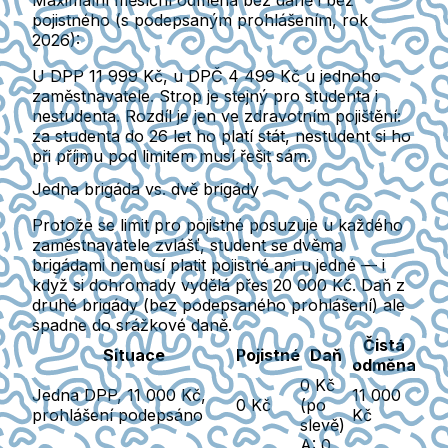
pojistného (s podepsaným prohlášením, rok
2026):
U DPP 11 999 Kč, u DPČ 4 499 Kč u jednoho
zaměstnavatele. Strop je stejný pro studenta i
nestudenta. Rozdíl je jen ve zdravotním pojištění:
za studenta do 26 let ho platí stát, nestudent si ho
při příjmu pod limitem musí řešit sám.
Jedna brigáda vs. dvě brigády
Protože se limit pro pojistné posuzuje u každého
zaměstnavatele zvlášť, student se dvěma
brigádami nemusí platit pojistné ani u jedné — i
když si dohromady vydělá přes 20 000 Kč. Daň z
druhé brigády (bez podepsaného prohlášení) ale
spadne do srážkové daně.
Čistá
Situace
Pojistné
Daň
odměna
0 Kč
Jedna DPP, 11 000 Kč,
11 000
0 Kč
(po
prohlášení podepsáno
Kč
slevě)
A: 0