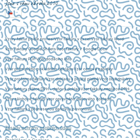
Jsme s vámi od roku 2010
Vzory faktur podle profesí
Vzor faktury v Excel
Vzor faktury Word
Vzor faktury Google Sheets
Vzor faktury v Google Docs
Vzor faktury PDF
Vzor dodacího listu
Vzor příjmového pokladního dokladu
Vzor cenové nabídky
Vzor proforma faktury
Vzor dokladu k přijaté platbě
Vzor objednávky
Vzor faktury plátce DPH - daňový doklad
Vzor faktury neplátce DPH
Vzor zálohové faktury
Vzor opravného daňového dokladu
Vzor faktury s přenesenou daňovou povinností
Zásady ochrany osobních údajů