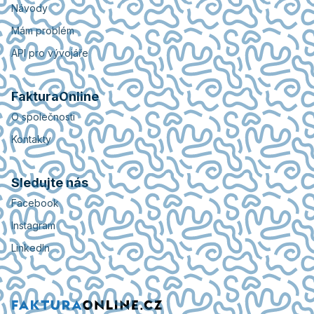
Návody
Mám problém
API pro vývojáře
FakturaOnline
O společnosti
Kontakty
Sledujte nás
Facebook
Instagram
LinkedIn