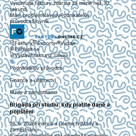
Vystavujte faktury zdarma za méně než 30
sekund.
Mám problém
Návody
Podnikatelův
průvodce
Slovník
Faktury
Exporty
Výdaje
Přihlásit se
Vystavit fakturu
Menu
Podnikatelův průvodce
Finance a účetnictví
Mzdy a zaměstnanci
Brigáda při studiu: kdy platíte daně a
pojištění
26. 6. 2026
Finance a účetnictví
Mzdy a
zaměstnanci
9 minut čtení
Sdílet na:
LinkedIn
X
Facebook