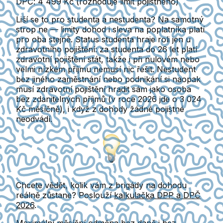
DPČ: 4 499 Kč
(rozhoduje limit pojistného)
Liší se to pro studenta a nestudenta?
Na samotný
strop ne — limity dohod i sleva na poplatníka platí
pro oba stejně. Status studenta hraje roli jen u
zdravotního pojištění: za studenta do 26 let platí
zdravotní pojištění stát, takže i při nulovém nebo
velmi nízkém příjmu nemusí nic řešit. Nestudent
bez jiného zaměstnání nebo podnikání si naopak
musí zdravotní pojištění hradit sám jako osoba
bez zdanitelných příjmů (v roce 2026 jde o
3 024
Kč měsíčně
), i když z dohody žádné pojistné
neodvádí.
Chcete vědět, kolik vám z brigády na dohodu
reálně zůstane? Poslouží
kalkulačka DPP a DPČ
2026
.
Maximální měsíční odměna bez daně i bez