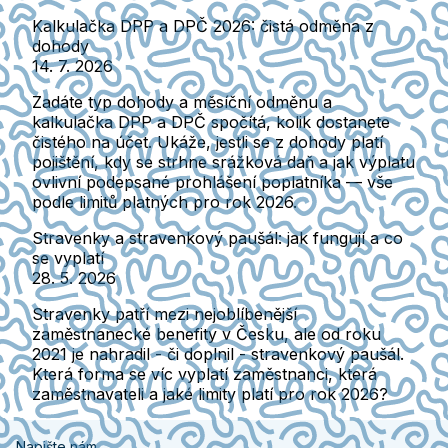
Kalkulačka DPP a DPČ 2026: čistá odměna z
dohody
14. 7. 2026
Zadáte typ dohody a měsíční odměnu a
kalkulačka DPP a DPČ spočítá, kolik dostanete
čistého na účet. Ukáže, jestli se z dohody platí
pojištění, kdy se strhne srážková daň a jak výplatu
ovlivní podepsané prohlášení poplatníka — vše
podle limitů platných pro rok 2026.
Stravenky a stravenkový paušál: jak fungují a co
se vyplatí
28. 5. 2026
Stravenky patří mezi nejoblíbenější
zaměstnanecké benefity v Česku, ale od roku
2021 je nahradil - či doplnil - stravenkový paušál.
Která forma se víc vyplatí zaměstnanci, která
zaměstnavateli a jaké limity platí pro rok 2026?
Napište nám