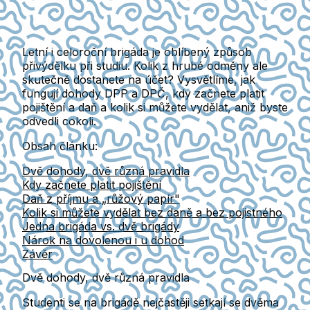
Letní i celoroční brigáda je oblíbený způsob
přivýdělku při studiu. Kolik z hrubé odměny ale
skutečně dostanete na účet? Vysvětlíme, jak
fungují dohody DPP a DPČ, kdy začnete platit
pojištění a daň a kolik si můžete vydělat, aniž byste
odvedli cokoli.
Obsah článku:
Dvě dohody, dvě různá pravidla
Kdy začnete platit pojištění
Daň z příjmu a „růžový papír"
Kolik si můžete vydělat bez daně a bez pojistného
Jedna brigáda vs. dvě brigády
Nárok na dovolenou i u dohod
Závěr
Dvě dohody, dvě různá pravidla
Studenti se na brigádě nejčastěji setkají se dvěma