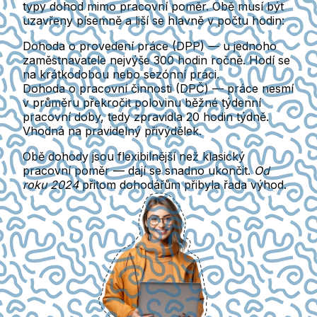
typy dohod mimo pracovní poměr. Obě musí být
uzavřeny písemně a liší se hlavně v počtu hodin:
Dohoda o provedení práce (DPP)
— u jednoho
zaměstnavatele nejvýše
300 hodin ročně
. Hodí se
na krátkodobou nebo sezónní práci.
Dohoda o pracovní činnosti (DPČ)
— práce nesmí
v průměru překročit
polovinu běžné týdenní
pracovní doby
, tedy zpravidla 20 hodin týdně.
Vhodná na pravidelný přivýdělek.
Obě dohody jsou flexibilnější než klasický
pracovní poměr — dají se snadno ukončit.
Od
roku 2024
přitom dohodářům přibyla řada výhod.