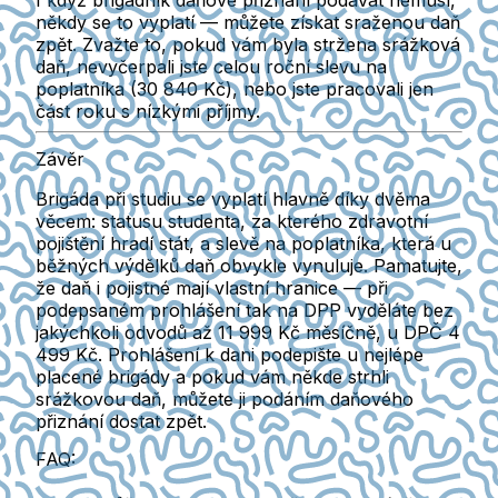
I když brigádník daňové přiznání podávat nemusí,
někdy se to vyplatí — můžete získat sraženou daň
zpět. Zvažte to, pokud vám byla stržena srážková
daň, nevyčerpali jste celou roční slevu na
poplatníka (30 840 Kč), nebo jste pracovali jen
část roku s nízkými příjmy.
Závěr
Brigáda při studiu se vyplatí hlavně díky dvěma
věcem: statusu studenta, za kterého zdravotní
pojištění hradí stát, a slevě na poplatníka, která u
běžných výdělků daň obvykle vynuluje. Pamatujte,
že daň i pojistné mají vlastní hranice — při
podepsaném prohlášení tak na DPP vyděláte bez
jakýchkoli odvodů až
11 999 Kč
měsíčně, u DPČ
4
499 Kč
. Prohlášení k dani podepište u nejlépe
placené brigády a pokud vám někde strhli
srážkovou daň, můžete ji podáním daňového
přiznání dostat zpět.
FAQ: