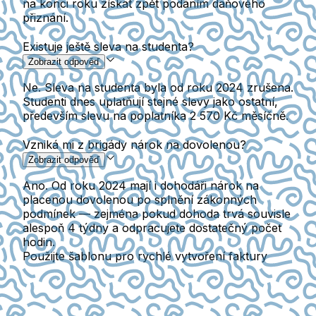
na konci roku získat zpět podáním daňového
přiznání.
Existuje ještě sleva na studenta?
Zobrazit odpověď
Ne. Sleva na studenta byla od roku 2024 zrušena.
Studenti dnes uplatňují stejné slevy jako ostatní,
především slevu na poplatníka 2 570 Kč měsíčně.
Vzniká mi z brigády nárok na dovolenou?
Zobrazit odpověď
Ano. Od roku 2024 mají i dohodáři nárok na
placenou dovolenou po splnění zákonných
podmínek — zejména pokud dohoda trvá souvisle
alespoň 4 týdny a odpracujete dostatečný počet
hodin.
Použijte šablonu pro rychlé vytvoření faktury