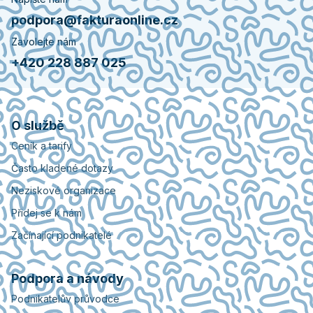
podpora@fakturaonline.cz
Zavolejte nám
+420 228 887 025
O službě
Ceník a tarify
Často kladené dotazy
Neziskové organizace
Přidej se k nám
Začínající podnikatelé
Podpora a návody
Podnikatelův průvodce