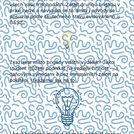
všech vašich dohodách. Zatajit druhou brigádu v
praxi nelze a nevyplatí se to: limity i odvody se
posuzují podle skutečného stavu evidovaného u
ČSSZ.
Zvažujete místo brigády vlastní výdělek? Jako
student můžete podnikat na vedlejší činnost — s
daňovými výhodami a bez minimálních záloh na
pojištění.
Ukážeme, jak na to.