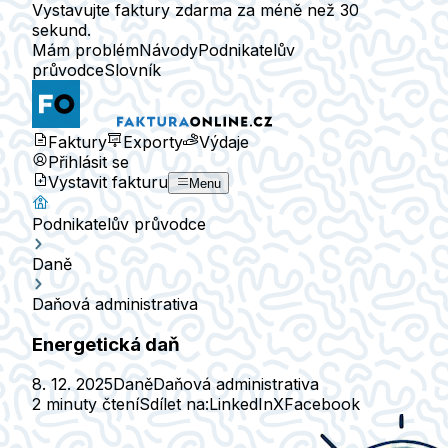
Vystavujte faktury zdarma za méně než 30
sekund.
Mám problém
Návody
Podnikatelův
průvodce
Slovník
Faktury
Exporty
Výdaje
Přihlásit se
Vystavit fakturu
Menu
Podnikatelův průvodce
Daně
Daňová administrativa
Energetická daň
8. 12. 2025
Daně
Daňová administrativa
2 minuty čtení
Sdílet na:
LinkedIn
X
Facebook