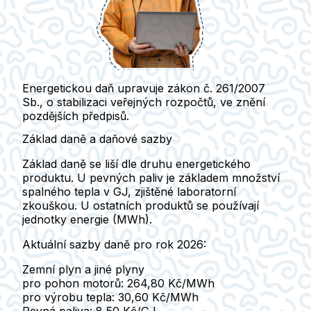
Energetickou daň upravuje
zákon č. 261/2007
Sb., o stabilizaci veřejných rozpočtů
, ve znění
pozdějších předpisů.
Základ daně a daňové sazby
Základ daně se liší dle druhu energetického
produktu. U pevných paliv je základem množství
spalného tepla v GJ, zjištěné laboratorní
zkouškou. U ostatních produktů se používají
jednotky energie (MWh).
Aktuální sazby daně pro rok 2026:
Zemní plyn a jiné plyny
pro pohon motorů:
264,80 Kč/MWh
pro výrobu tepla:
30,60 Kč/MWh
Pevná paliva
:
8,50 Kč/GJ