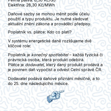
Elektřina
:
28,30 Kč/MWh
Daňové sazby se mohou měnit podle účelu
použití a typu produktu. Je nutné sledovat
aktuální znění zákona a prováděcí předpisy.
Poplatník vs. plátce: Kdo co platí?
V systému energetické daně rozlišujeme dvě
klíčové role:
Poplatník
je
konečný spotřebitel
– každá fyzická či
právnická osoba, která produkt odebírá.
Plátce
je
dodavatel
, který daný produkt prodává a
je povinen daň
vypočíst a odvést Celní správě ČR
.
Dodavatel podává daňové přiznání
měsíčně
, a to
do
25. dne následujícího měsíce
.