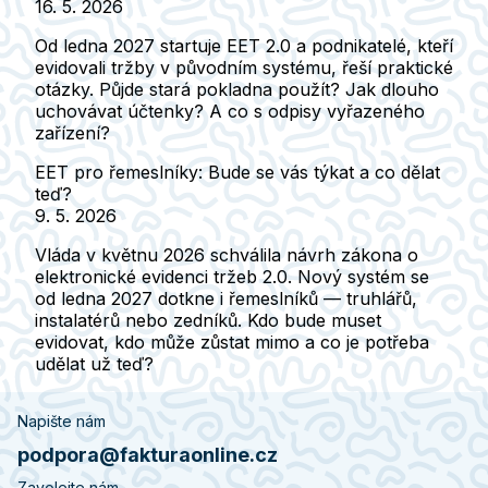
16. 5. 2026
Od ledna 2027 startuje EET 2.0 a podnikatelé, kteří
evidovali tržby v původním systému, řeší praktické
otázky. Půjde stará pokladna použít? Jak dlouho
uchovávat účtenky? A co s odpisy vyřazeného
zařízení?
EET pro řemeslníky: Bude se vás týkat a co dělat
teď?
9. 5. 2026
Vláda v květnu 2026 schválila návrh zákona o
elektronické evidenci tržeb 2.0. Nový systém se
od ledna 2027 dotkne i řemeslníků — truhlářů,
instalatérů nebo zedníků. Kdo bude muset
evidovat, kdo může zůstat mimo a co je potřeba
udělat už teď?
Napište nám
podpora@fakturaonline.cz
Zavolejte nám