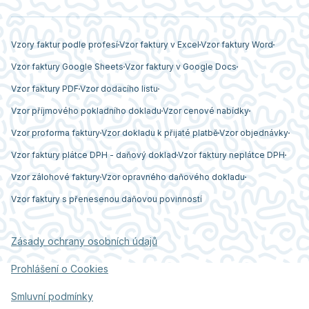
Vzory faktur podle profesí
Vzor faktury v Excel
Vzor faktury Word
Vzor faktury Google Sheets
Vzor faktury v Google Docs
Vzor faktury PDF
Vzor dodacího listu
Vzor příjmového pokladního dokladu
Vzor cenové nabídky
Vzor proforma faktury
Vzor dokladu k přijaté platbě
Vzor objednávky
Vzor faktury plátce DPH - daňový doklad
Vzor faktury neplátce DPH
Vzor zálohové faktury
Vzor opravného daňového dokladu
Vzor faktury s přenesenou daňovou povinností
Zásady ochrany osobních údajů
Prohlášení o Cookies
Smluvní podmínky