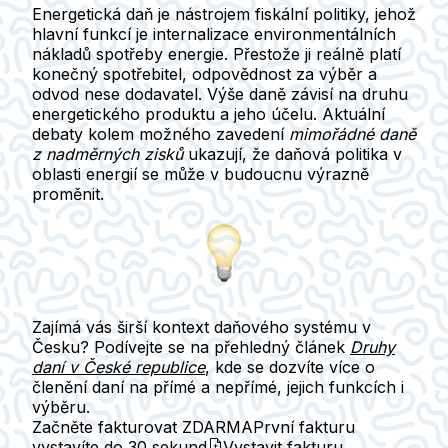
Energetická daň je nástrojem fiskální politiky, jehož
hlavní funkcí je
internalizace environmentálních
nákladů
spotřeby energie. Přestože ji reálně platí
konečný spotřebitel, odpovědnost za výběr a
odvod nese dodavatel. Výše daně závisí na druhu
energetického produktu a jeho účelu. Aktuální
debaty kolem možného zavedení
mimořádné daně
z nadměrných zisků
ukazují, že daňová politika v
oblasti energií se může v budoucnu výrazně
proměnit.
Zajímá vás širší kontext daňového systému v
Česku? Podívejte se na přehledný článek
Druhy
daní v České republice
, kde se dozvíte více o
členění daní na přímé a nepřímé, jejich funkcích i
výběru.
Začněte fakturovat ZDARMA
První fakturu
vystavíte do
30 sekund
Vystavit fakturu