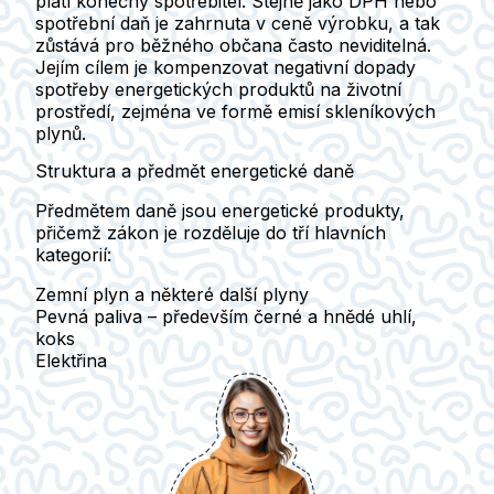
platí konečný spotřebitel. Stejně jako DPH nebo
spotřební daň je zahrnuta v ceně výrobku, a tak
zůstává pro běžného občana často neviditelná.
Jejím cílem je kompenzovat negativní dopady
spotřeby energetických produktů na životní
prostředí, zejména ve formě emisí skleníkových
plynů.
Struktura a předmět energetické daně
Předmětem daně jsou energetické produkty,
přičemž zákon je rozděluje do tří hlavních
kategorií:
Zemní plyn a některé další plyny
Pevná paliva
– především černé a hnědé uhlí,
koks
Elektřina