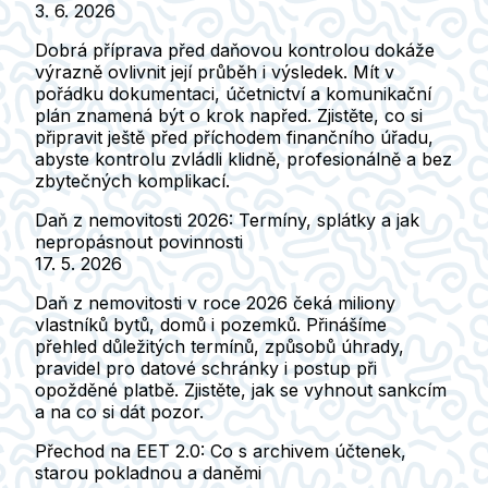
3. 6. 2026
Dobrá příprava před daňovou kontrolou dokáže
výrazně ovlivnit její průběh i výsledek. Mít v
pořádku dokumentaci, účetnictví a komunikační
plán znamená být o krok napřed. Zjistěte, co si
připravit ještě před příchodem finančního úřadu,
abyste kontrolu zvládli klidně, profesionálně a bez
zbytečných komplikací.
Daň z nemovitosti 2026: Termíny, splátky a jak
nepropásnout povinnosti
17. 5. 2026
Daň z nemovitosti v roce 2026 čeká miliony
vlastníků bytů, domů i pozemků. Přinášíme
přehled důležitých termínů, způsobů úhrady,
pravidel pro datové schránky i postup při
opožděné platbě. Zjistěte, jak se vyhnout sankcím
a na co si dát pozor.
Přechod na EET 2.0: Co s archivem účtenek,
starou pokladnou a daněmi