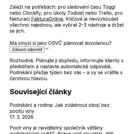
Záleží na potřebách: pro sledování času Toggl
nebo Clockify, pro úkoly Todoist nebo Trello, pro
fakturaci
FakturaOnline
. Klíčové je nevyzkoušet
všechno najednou, ale vybrat 2–3 nástroje a držet
se jich.
Má smysl si jako OSVČ plánovat dovolenou?
Zobrazit odpověď
Rozhodně. Plánujte ji dopředu, informujte klienty s
předstihem a nastavte automatické odpovědi.
Podnikání přežije týden bez vás – a vy se vrátíte s
čerstvou hlavou.
Související články
Podnikání a rodina: Jak zvládnout obojí bez
pocitu viny
17. 3. 2026
Pocit viny je neviditelný společník většiny
podnikajících rodičů. Práce volá neustále, děti