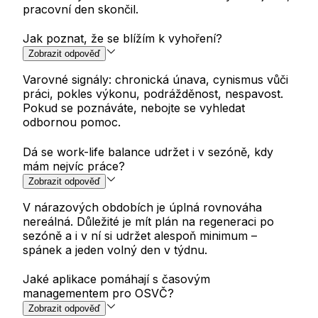
pracovní den skončil.
Jak poznat, že se blížím k vyhoření?
Zobrazit odpověď
Varovné signály: chronická únava, cynismus vůči
práci, pokles výkonu, podrážděnost, nespavost.
Pokud se poznáváte, nebojte se vyhledat
odbornou pomoc.
Dá se work-life balance udržet i v sezóně, kdy
mám nejvíc práce?
Zobrazit odpověď
V nárazových obdobích je úplná rovnováha
nereálná. Důležité je mít plán na regeneraci po
sezóně a i v ní si udržet alespoň minimum –
spánek a jeden volný den v týdnu.
Jaké aplikace pomáhají s časovým
managementem pro OSVČ?
Zobrazit odpověď