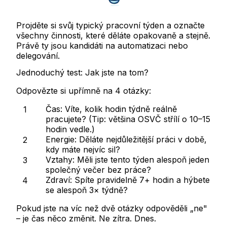
Projděte si svůj typický pracovní týden a označte
všechny činnosti, které děláte opakovaně a stejně.
Právě ty jsou kandidáti na automatizaci nebo
delegování.
Jednoduchý test: Jak jste na tom?
Odpovězte si upřímně na 4 otázky:
Čas:
Víte, kolik hodin týdně reálně
pracujete? (Tip: většina OSVČ střílí o 10–15
hodin vedle.)
Energie:
Děláte nejdůležitější práci v době,
kdy máte nejvíc sil?
Vztahy:
Měli jste tento týden alespoň jeden
společný večer bez práce?
Zdraví:
Spíte pravidelně 7+ hodin a hýbete
se alespoň 3× týdně?
Pokud jste na víc než dvě otázky odpověděli „ne"
– je čas něco změnit. Ne zítra. Dnes.