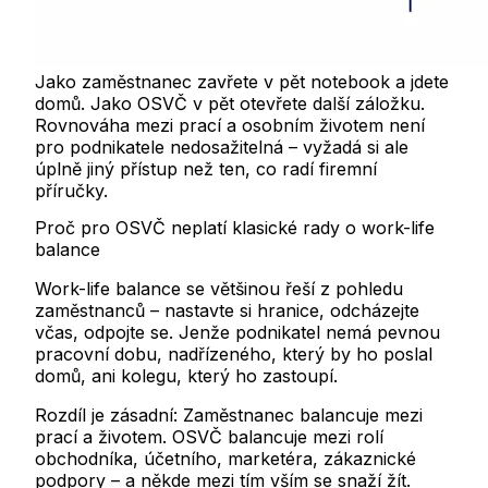
Jako zaměstnanec zavřete v pět notebook a jdete
domů. Jako OSVČ v pět otevřete další záložku.
Rovnováha mezi prací a osobním životem není
pro podnikatele nedosažitelná – vyžadá si ale
úplně jiný přístup než ten, co radí firemní
příručky.
Proč pro OSVČ neplatí klasické rady o work-life
balance
Work-life balance se většinou řeší z pohledu
zaměstnanců – nastavte si hranice, odcházejte
včas, odpojte se. Jenže podnikatel nemá pevnou
pracovní dobu, nadřízeného, který by ho poslal
domů, ani kolegu, který ho zastoupí.
Rozdíl je zásadní:
Zaměstnanec balancuje mezi
prací a životem. OSVČ balancuje mezi rolí
obchodníka, účetního, marketéra, zákaznické
podpory – a někde mezi tím vším se snaží žít.