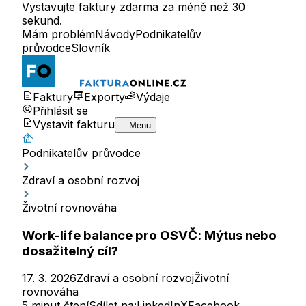
Vystavujte faktury zdarma za méně než 30
sekund.
Mám problém
Návody
Podnikatelův
průvodce
Slovník
Faktury
Exporty
Výdaje
Přihlásit se
Vystavit fakturu
Menu
Podnikatelův průvodce
Zdraví a osobní rozvoj
Životní rovnováha
Work-life balance pro OSVČ: Mýtus nebo
dosažitelný cíl?
17. 3. 2026
Zdraví a osobní rozvoj
Životní
rovnováha
5 minut čtení
Sdílet na:
LinkedIn
X
Facebook