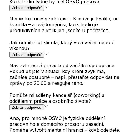
Kolik hodin týdně by měl OSVČ pracovat
Zobrazit odpověď
Neexistuje univerzální číslo. Klíčové je kvalita, ne
kvantita – a uvědomění si, kolik hodin je
produktivních a kolik jen „sedíte u počítače".
Jak odmítnout klienta, který volá večer nebo o
víkendu?
Zobrazit odpověď
Nastavte jasná pravidla od začátku spolupráce.
Pokud už jste v situaci, kdy klient zvyk má,
začněte postupně – např. přestaňte odpovídat na
zprávy po 20:00 a reagujte ráno.
Pomůže mi sdílený kancelář (coworking) s
oddělením práce a osobního života?
Zobrazit odpověď
Ano, pro mnohé OSVČ je fyzické oddělení
pracovního a domácího prostoru zásadní.
Pomáhá vytvořit mentální hranici – když odejdete,