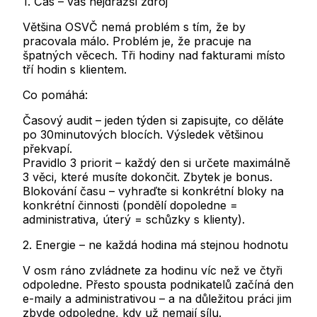
1. Čas – váš nejdražší zdroj
Většina OSVČ nemá problém s tím, že by
pracovala málo. Problém je, že pracuje na
špatných věcech. Tři hodiny nad fakturami místo
tří hodin s klientem.
Co pomáhá:
Časový audit
– jeden týden si zapisujte, co děláte
po 30minutových blocích. Výsledek většinou
překvapí.
Pravidlo 3 priorit
– každý den si určete maximálně
3 věci, které musíte dokončit. Zbytek je bonus.
Blokování času
– vyhraďte si konkrétní bloky na
konkrétní činnosti (pondělí dopoledne =
administrativa, úterý = schůzky s klienty).
2. Energie – ne každá hodina má stejnou hodnotu
V osm ráno zvládnete za hodinu víc než ve čtyři
odpoledne. Přesto spousta podnikatelů začíná den
e-maily a administrativou – a na důležitou práci jim
zbyde odpoledne, kdy už nemají sílu.