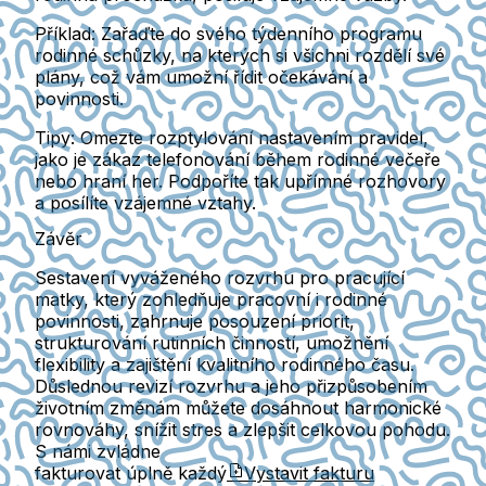
Příklad:
Zařaďte do svého týdenního programu
rodinné schůzky, na kterých si všichni rozdělí své
plány, což vám umožní řídit očekávání a
povinnоsti.
Tipy:
Omezte rozptylování nastavením pravidel,
jako je zákaz telefonování během rodinné večeře
nebo hraní her. Podpoříte tak upřímné rozhovory
a posílíte vzájemné vztahy.
Závěr
Sestavení vyváženého rozvrhu pro pracující
matky, který zohledňuje pracovní i rodinné
povinnosti, zahrnuje posouzení priorit,
strukturování rutinních činností, umožnění
flexibility a zajištění kvalitního rodinného času.
Důslednou revizí rozvrhu a jeho přizpůsobením
životním změnám můžete dosáhnout harmonické
rovnováhy, snížit stres a zlepšit celkovou pohodu.
S námi zvládne
fakturovat úplně každý
Vystavit fakturu