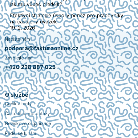
jak mu vůbec předejít?
Efektivní strategie úspory peněz pro pracovníky
na částečný úvazek
19. 2. 2026
Napište nám
podpora@fakturaonline.cz
Zavolejte nám
+420 228 887 025
O službě
Ceník a tarify
Často kladené dotazy
Neziskové organizace
Přidej se k nám