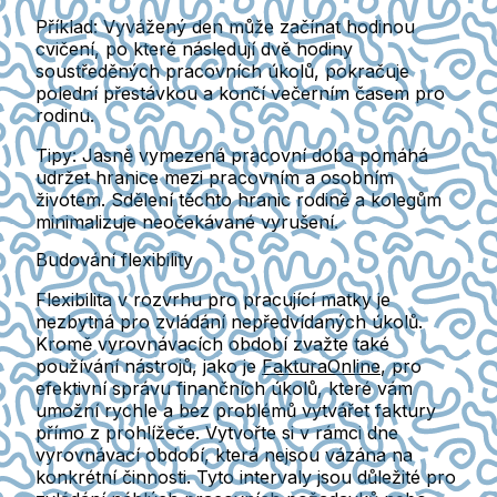
Příklad:
Vyvážený den může začínat hodinou
cvičení, po které následují dvě hodiny
soustředěných pracovních úkolů, pokračuje
polední přestávkou a končí večerním časem pro
rodinu.
Tipy:
Jasně vymezená pracovní doba pomáhá
udržet hranice mezi pracovním a osobním
životem. Sdělení těchto hranic rodině a kolegům
minimalizuje neočekávané vyrušení.
Budování flexibility
Flexibilita v rozvrhu pro pracující matky je
nezbytná pro zvládání nepředvídaných úkolů.
Kromě vyrovnávacích období zvažte také
používání nástrojů, jako je
FakturaOnline
, pro
efektivní správu finančních úkolů, které vám
umožní rychle a bez problémů vytvářet faktury
přímo z prohlížeče. Vytvořte si v rámci dne
vyrovnávací období, která nejsou vázána na
konkrétní činnosti. Tyto intervaly jsou důležité pro