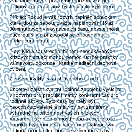
zvládání náhlých pracovních požadavků nebo
rodinných potřeb, aniž byste se cítili vykolejeni.
Příklad:
Pokud je váš rozvrh naplněn schůzkami,
které jdou za sebou, zvažte naplánování 15 až
30minutových vyrovnávacích časů, abyste mohli
načerpat síly a přizpůsobit se případnému
překročení plánu.
Tipy:
Klid a soustředění během neočekávaných
krizových situací mohou pomoci udržet praktiky
všímavosti, dokonce i krátké meditační dechová
cvičení.
Zlepšení kvality času stráveného s rodinou
Chcete-li zajistit kvalitní rodinné zapojení, vyčleňte
v rozvrhu pro pracující matky konkrétní čas pro
rodinné aktivity. Tyto časy by měly být
neoddiskutovatelné a měly by být zaměřeny
výhradně na přítomnost vašich blízkých.
Vytváření rutinních činností nebo tradic, jako je
například týdenní herní večer nebo víkendová
rodinná procházka, posiluje vzájemné vazby.