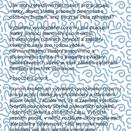
Jak mohu efektivně řídit rozvrh pro pracující
matky, abych sladila pracovní povinnosti s
osobním životem, aniž bych se cítila zahlcená?
Vytvoření vyváženého rozvrhu pro pracující
matky pomocí stanovení priorit úkolů,
strukturování rutinních činností a zajištění
kvalitního času pro rodinu vede k
harmoničtějšímu sladění pracovního a
soukromého života. Pro elegantní zvládání
neočekávaných výzev je však zásadní začlenění
flexibility a technik všímavosti.
Posouzení priorit
Prvním krokem při vytváření vyváženého rozvrhu
pro pracující matky je vyhodnocení a stanovení
priorit úkolů. Začněte tím, že si zapíšete všechny
týdenní povinnosti, včetně pracovních projektů,
rodinných aktivit a osobního času. Vytvořte
seznam priorit, v němž rozlišujte úkoly podle jejich
důležitosti a naléhavosti. Tato technika nejen
uspořádá váš den, ale také vnese jasno.