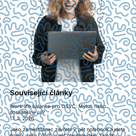
Související články
Work-life balance pro OSVČ: Mýtus nebo
dosažitelný cíl?
17. 3. 2026
Jako zaměstnanec zavřete v pět notebook a jdete
domů. Jako OSVČ v pět otevřete další záložku.