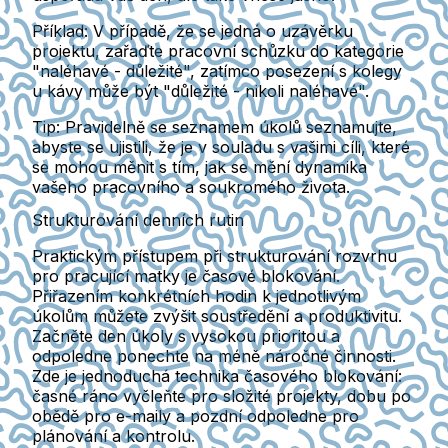
Příklad:
V případě, že se jedná o uzávěrku
projektu, zařaďte pracovní schůzku do kategorie
"naléhavé - důležité", zatímco posezení s kolegy
u kávy může být "důležité - nikoli naléhavé".
Tip:
Pravidelně se seznamem úkolů seznamujte,
abyste se ujistili, že je v souladu s vašimi cíli, které
se mohou měnit s tím, jak se mění dynamika
vašeho pracovního a soukromého života.
Strukturování denních rutin
Praktickým přístupem při strukturování rozvrhu
pro pracující matky je časové blokování.
Přiřazením konkrétních hodin k jednotlivým
úkolům můžete zvýšit soustředění a produktivitu.
Začněte den úkoly s vysokou prioritou a
odpoledne ponechte na méně náročné činnosti.
Zde je jednoduchá technika časového blokování:
časné ráno vyčleňte pro složité projekty, dobu po
obědě pro e-maily a pozdní odpoledne pro
plánování a kontrolu.