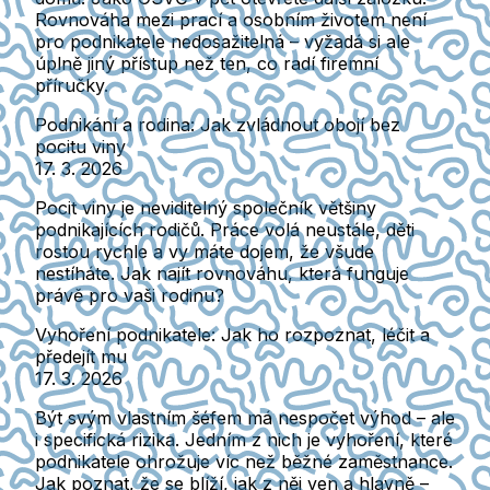
Rovnováha mezi prací a osobním životem není
pro podnikatele nedosažitelná – vyžadá si ale
úplně jiný přístup než ten, co radí firemní
příručky.
Podnikání a rodina: Jak zvládnout obojí bez
pocitu viny
17. 3. 2026
Pocit viny je neviditelný společník většiny
podnikajících rodičů. Práce volá neustále, děti
rostou rychle a vy máte dojem, že všude
nestíháte. Jak najít rovnováhu, která funguje
právě pro vaši rodinu?
Vyhoření podnikatele: Jak ho rozpoznat, léčit a
předejít mu
17. 3. 2026
Být svým vlastním šéfem má nespočet výhod – ale
i specifická rizika. Jedním z nich je vyhoření, které
podnikatele ohrožuje víc než běžné zaměstnance.
Jak poznat, že se blíží, jak z něj ven a hlavně –