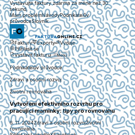
Vystavujte faktury zdarma za méně než 30
sekund.
Mám problém
Návody
Podnikatelův
průvodce
Slovník
Faktury
Exporty
Výdaje
Přihlásit se
Vystavit fakturu
Menu
Podnikatelův průvodce
Zdraví a osobní rozvoj
Životní rovnováha
Vytvoření efektivního rozvrhu pro
pracující maminky: tipy pro rovnováhu
6. 11. 2024
Zdraví a osobní rozvoj
Životní
rovnováha
Sdílet na:
LinkedIn
X
Facebook