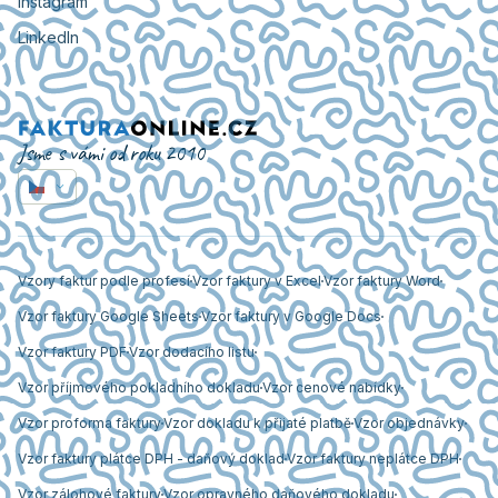
Instagram
LinkedIn
Jsme s vámi od roku 2010
Vzory faktur podle profesí
Vzor faktury v Excel
Vzor faktury Word
Vzor faktury Google Sheets
Vzor faktury v Google Docs
Vzor faktury PDF
Vzor dodacího listu
Vzor příjmového pokladního dokladu
Vzor cenové nabídky
Vzor proforma faktury
Vzor dokladu k přijaté platbě
Vzor objednávky
Vzor faktury plátce DPH - daňový doklad
Vzor faktury neplátce DPH
Vzor zálohové faktury
Vzor opravného daňového dokladu