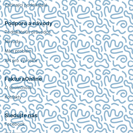
Začínající podnikatelé
Podpora a návody
Podnikatelův průvodce
Návody
Mám problém
API pro vývojáře
FakturaOnline
O společnosti
Kontakty
Sledujte nás
Facebook