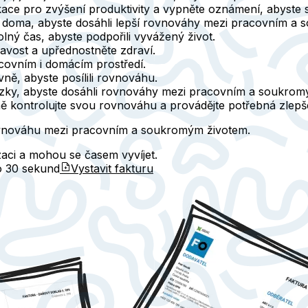
ikace pro zvýšení produktivity a vypněte oznámení, abyste s
ci i doma, abyste dosáhli lepší rovnováhy mezi pracovním a
olný čas, abyste podpořili vyvážený život.
avost a upřednostněte zdraví.
covním i domácím prostředí.
vně, abyste posílili rovnováhu.
vazky, abyste dosáhli rovnováhy mezi pracovním a soukrom
ně kontrolujte svou rovnováhu a provádějte potřebná zlepš
rovnováhu mezi pracovním a soukromým životem.
aci a mohou se časem vyvíjet.
do
30 sekund
Vystavit fakturu