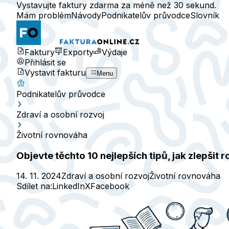
Vystavujte faktury zdarma za méně než 30 sekund.
Mám problém
Návody
Podnikatelův průvodce
Slovník
Faktury
Exporty
Výdaje
Přihlásit se
Vystavit fakturu
Menu
Podnikatelův průvodce
Zdraví a osobní rozvoj
Životní rovnováha
Objevte těchto 10 nejlepších tipů, jak zlepš
14. 11. 2024
Zdraví a osobní rozvoj
Životní rovnováha
Sdílet na:
LinkedIn
X
Facebook