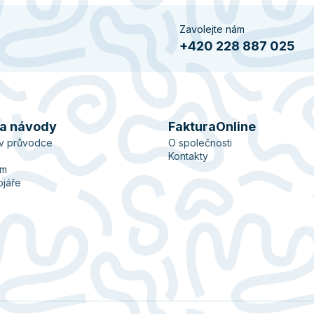
Zavolejte nám
+420 228 887 025
 a návody
FakturaOnline
ův průvodce
O společnosti
Kontakty
ém
ojáře