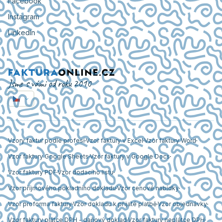
Facebook
Instagram
LinkedIn
Jsme s vámi od roku 2010
Vzory faktur podle profesí
Vzor faktury v Excel
Vzor faktury Word
Vzor faktury Google Sheets
Vzor faktury v Google Docs
Vzor faktury PDF
Vzor dodacího listu
Vzor příjmového pokladního dokladu
Vzor cenové nabídky
Vzor proforma faktury
Vzor dokladu k přijaté platbě
Vzor objednávky
Vzor faktury plátce DPH - daňový doklad
Vzor faktury neplátce DPH