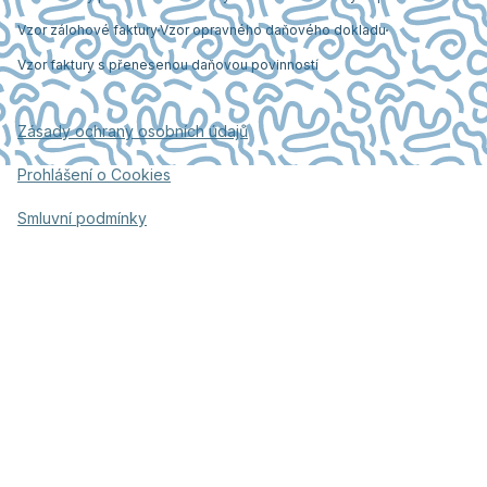
Vzor zálohové faktury
Vzor opravného daňového dokladu
Vzor faktury s přenesenou daňovou povinností
Zásady ochrany osobních údajů
Prohlášení o Cookies
Smluvní podmínky