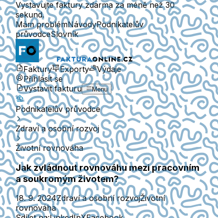
Vystavujte faktury zdarma za méně než 30
sekund.
Mám problém
Návody
Podnikatelův
průvodce
Slovník
Faktury
Exporty
Výdaje
Přihlásit se
Vystavit fakturu
Menu
Podnikatelův průvodce
Zdraví a osobní rozvoj
Životní rovnováha
Jak zvládnout rovnováhu mezi pracovním
a soukromým životem?
18. 9. 2024
Zdraví a osobní rozvoj
Životní
rovnováha
Sdílet na:
LinkedIn
X
Facebook