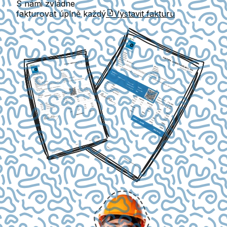
S námi zvládne
fakturovat úplně každý
Vystavit fakturu