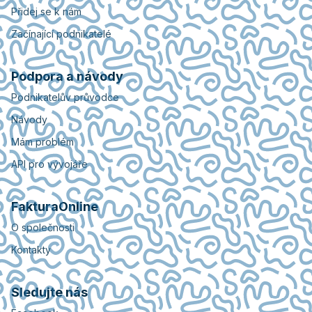
Přidej se k nám
Začínající podnikatelé
Podpora a návody
Podnikatelův průvodce
Návody
Mám problém
API pro vývojáře
FakturaOnline
O společnosti
Kontakty
Sledujte nás