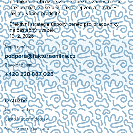
podnikatele ohrožuje víc než běžné zaměstnance.
Jak poznat, že se blíží, jak z něj ven a hlavně –
jak mu vůbec předejít?
Efektivní strategie úspory peněz pro pracovníky
na částečný úvazek
19. 2. 2026
Napište nám
podpora@fakturaonline.cz
Zavolejte nám
+420 228 887 025
O službě
Ceník a tarify
Často kladené dotazy
Neziskové organizace