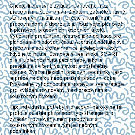
Chcete-li efektivně zvládat rovnováhu mezi
pracovním a soukromým životem, začněte s jasně
stanovenými hranicemi. Určete si konkrétní
pracovní dobu a dodržujte ji. Používejte plánovač
k plánování pracovních i osobních úkolů.
Využívejte produktivní nástroje jako aplikace pro
plánování a sledování času. Asertivně sdělujte své
pracovní a soukromé hranice a delegujte úkoly,
když je to nutné. Stanovte si realistické SMART
cíle a upřednostňujte péči o sebe, jako je
pravidelné cvičení, všímavost a dostatečný
spánek. Zvažte flexibilní pracovní podmínky, jako
je
práce na dálku
nebo pružná pracovní doba.
Pravidelně vyhodnocujte a upravujte své strategie
pro zvládání rovnováhy mezi pracovním a
soukromým životem.
Tip:
Individuální potřeby a pracovní nároky se liší,
proto je důležité přizpůsobit tyto strategie pro
zvládání rovnováhy mezi pracovním a
soukromým životem svým jedinečným
podmínkám.