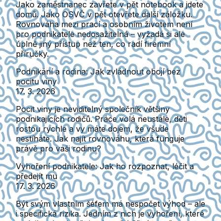
Jako zaměstnanec zavřete v pět notebook a jdete
domů. Jako OSVČ v pět otevřete další záložku.
Rovnováha mezi prací a osobním životem není
pro podnikatele nedosažitelná – vyžadá si ale
úplně jiný přístup než ten, co radí firemní
příručky.
Podnikání a rodina: Jak zvládnout obojí bez
pocitu viny
17. 3. 2026
Pocit viny je neviditelný společník většiny
podnikajících rodičů. Práce volá neustále, děti
rostou rychle a vy máte dojem, že všude
nestíháte. Jak najít rovnováhu, která funguje
právě pro vaši rodinu?
Vyhoření podnikatele: Jak ho rozpoznat, léčit a
předejít mu
17. 3. 2026
Být svým vlastním šéfem má nespočet výhod – ale
i specifická rizika. Jedním z nich je vyhoření, které