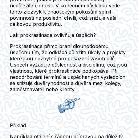
nedůležité činnosti. V konečném důsledku vede
tento zlozvyk k chaotickým pokusům splnit
povinnosti na poslední chvíli, což snižuje vaši
celkovou produktivitu.
Jak prokrastinace ovlivňuje úspěch?
Prokrastinace přímo brání dlouhodobému
úspěchu tím, že odkládá důležité úkoly a projekty,
které jsou nezbytné pro dosažení vašich cílů.
Úspěch vyžaduje důslednost a disciplínu, což jsou
vlastnosti, které prokrastinace podkopává. Při
nedodržování termínů a uspěchaných výsledcích
se snižuje důvěryhodnost a důvěra mezi kolegy,
zaměstnavateli nebo klienty.
Příklad
Například otálení s řádnou přípravou na důležitý