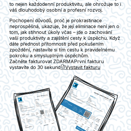
to nejen každodenní produktivitu, ale ohrožuje to i
váš dlouhodobý osobní a profesní rozvoj.
Pochopení důvodů, proč je prokrastinace
neprospěšná, ukazuje, že její eliminace není jen o
tom, jak stihnout úkoly včas – jde o zachování
vaší produktivity a zajištění cesty k úspěchu. Když
dáte přednost přítomnosti před pokušením
zpoždění, nastavíte si tím cestu k pravidelnému
pokroku a smysluplným úspěchům.
Začněte fakturovat ZDARMA
První fakturu
vystavíte do
30 sekund
Vystavit fakturu