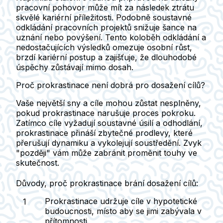
pracovní pohovor může mít za následek ztrátu
skvělé kariérní příležitosti. Podobně soustavné
odkládání pracovních projektů snižuje šance na
uznání nebo povýšení. Tento koloběh odkládání a
nedostačujících výsledků omezuje osobní růst,
brzdí kariérní postup a zajišťuje, že dlouhodobé
úspěchy zůstávají mimo dosah.
Proč prokrastinace není dobrá pro dosažení cílů?
Vaše největší sny a cíle mohou zůstat nesplněny,
pokud prokrastinace narušuje proces pokroku.
Zatímco cíle vyžadují soustavné úsilí a odhodlání,
prokrastinace přináší zbytečné prodlevy, které
přerušují dynamiku a vykolejují soustředění. Zvyk
"později" vám může zabránit proměnit touhy ve
skutečnost.
Důvody, proč prokrastinace brání dosažení cílů:
Prokrastinace udržuje cíle v hypotetické
budoucnosti, místo aby se jimi zabývala v
přítomnosti.