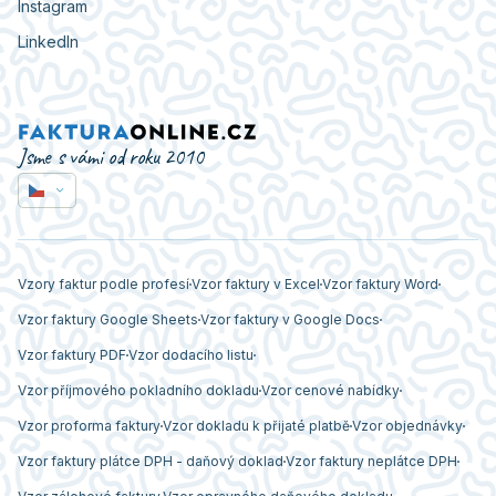
Instagram
LinkedIn
Jsme s vámi od roku 2010
Vzory faktur podle profesí
Vzor faktury v Excel
Vzor faktury Word
Vzor faktury Google Sheets
Vzor faktury v Google Docs
Vzor faktury PDF
Vzor dodacího listu
Vzor příjmového pokladního dokladu
Vzor cenové nabídky
Vzor proforma faktury
Vzor dokladu k přijaté platbě
Vzor objednávky
Vzor faktury plátce DPH - daňový doklad
Vzor faktury neplátce DPH