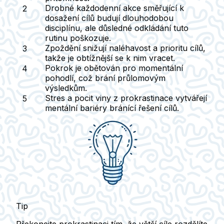
Drobné každodenní akce směřující k
dosažení cílů budují dlouhodobou
disciplínu, ale důsledné odkládání tuto
rutinu poškozuje.
Zpoždění snižují naléhavost a prioritu cílů,
takže je obtížnější se k nim vracet.
Pokrok je obětován pro momentální
pohodlí, což brání průlomovým
výsledkům.
Stres a pocit viny z prokrastinace vytvářejí
mentální bariéry bránící řešení cílů.
Tip
Překonejte prokrastinaci tím, že větší cíle rozdělíte