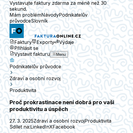
Vystavujte faktury zdarma za méně než 30
sekund.
Mám problém
Návody
Podnikatelův
průvodce
Slovník
Faktury
Exporty
Výdaje
Přihlásit se
Vystavit fakturu
Menu
Podnikatelův průvodce
Zdraví a osobní rozvoj
Produktivita
Proč prokrastinace není dobrá pro vaši
produktivitu a úspěch
27. 3. 2025
Zdraví a osobní rozvoj
Produktivita
Sdílet na:
LinkedIn
X
Facebook