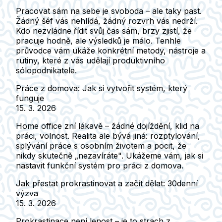
Pracovat sám na sebe je svoboda – ale taky past.
Žádný šéf vás nehlídá, žádný rozvrh vás nedrží.
Kdo nezvládne řídit svůj čas sám, brzy zjistí, že
pracuje hodně, ale výsledků je málo. Tenhle
průvodce vám ukáže konkrétní metody, nástroje a
rutiny, které z vás udělají produktivního
sólopodnikatele.
Práce z domova: Jak si vytvořit systém, který
funguje
15. 3. 2026
Home office zní lákavě – žádné dojíždění, klid na
práci, volnost. Realita ale bývá jiná: rozptylování,
splývání práce s osobním životem a pocit, že
nikdy skutečně „nezavíráte". Ukážeme vám, jak si
nastavit funkční systém pro práci z domova.
Jak přestat prokrastinovat a začít dělat: 30denní
výzva
15. 3. 2026
Prokrastinace není lenost – je to strach z