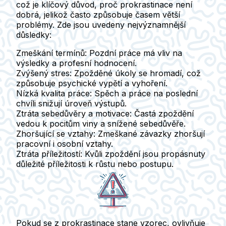
což je klíčový důvod, proč prokrastinace není
dobrá, jelikož často způsobuje časem větší
problémy. Zde jsou uvedeny nejvýznamnější
důsledky:
Zmeškání termínů:
Pozdní práce má vliv na
výsledky a profesní hodnocení.
Zvýšený stres:
Zpožděné úkoly se hromadí, což
způsobuje psychické vypětí a vyhoření.
Nízká kvalita práce:
Spěch a práce na poslední
chvíli snižují úroveň výstupů.
Ztráta sebedůvěry a motivace:
Častá zpoždění
vedou k pocitům viny a snížené sebedůvěře.
Zhoršující se vztahy:
Zmeškané závazky zhoršují
pracovní i osobní vztahy.
Ztráta příležitostí:
Kvůli zpoždění jsou propásnuty
důležité příležitosti k růstu nebo postupu.
Pokud se z prokrastinace stane vzorec, ovlivňuje