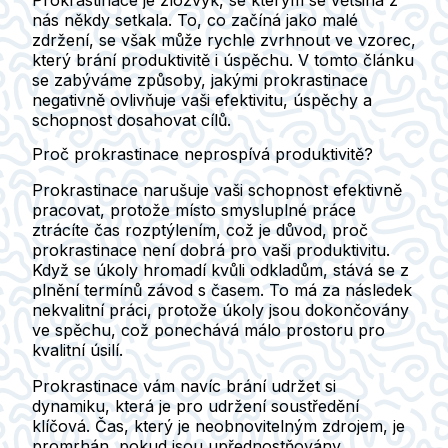
Prokrastinace je zlozvyk, se kterým se většina z
nás někdy setkala. To, co začíná jako malé
zdržení, se však může rychle zvrhnout ve vzorec,
který brání produktivitě i úspěchu. V tomto článku
se zabýváme způsoby, jakými prokrastinace
negativně ovlivňuje vaši efektivitu, úspěchy a
schopnost dosahovat cílů.
Proč prokrastinace neprospívá produktivitě?
Prokrastinace narušuje vaši schopnost efektivně
pracovat, protože místo smysluplné práce
ztrácíte čas rozptýlením, což je důvod, proč
prokrastinace není dobrá pro vaši produktivitu.
Když se úkoly hromadí kvůli odkladům, stává se z
plnění termínů závod s časem. To má za následek
nekvalitní práci, protože úkoly jsou dokončovány
ve spěchu, což ponechává málo prostoru pro
kvalitní úsilí.
Prokrastinace vám navíc brání udržet si
dynamiku, která je pro udržení soustředění
klíčová. Čas, který je neobnovitelným zdrojem, je
promrhán, pokud jsou upřednostňovány