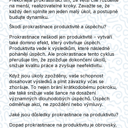
na menší, realizovatelné kroky. Zavažte se, že
každý den splníte jen jeden malý úkol, a postupně
budujte dynamiku.
Škodí prokrastinace produktivitě a úspěchu?
Prokrastinace neškodí jen produktivitě – vytváří
také domino efekt, který ovlivňuje úspěch.
Produktivita vede k výsledkům, které následně
pohánějí úspěch. Ale prokrastinace tento cyklus
přerušuje tím, že zpožďuje dokončení úkolů,
snižuje kvalitu práce a zvyšuje neefektivitu.
Když jsou úkoly zpožděny, vaše schopnost
dosahovat výsledků a plnit závazky včas se
zhoršuje. To nejen brání krátkodobému pokroku,
ale také snižuje vaše šance na dosažení
významných dlouhodobých úspěchů. Úspěch
odměňuje akci, ne zpoždění nebo výmluvy.
Jaké jsou důsledky prokrastinace na produktivitu?
Dopad prokrastinace na produktivitu je obrovský,