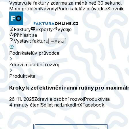
Vystavujte faktury zdarma za méně než 30 sekund.
Mám problém
Návody
Podnikatelův průvodce
Slovník
Faktury
Exporty
Výdaje
Přihlásit se
Vystavit fakturu
Menu
Podnikatelův průvodce
Zdraví a osobní rozvoj
Produktivita
Kroky k zefektivnění ranní rutiny pro maximáln
26. 11. 2025
Zdraví a osobní rozvoj
Produktivita
4 minuty čtení
Sdílet na:
LinkedIn
X
Facebook