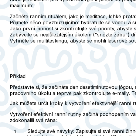
maximum:
Začněte ranním rituálem, jako je meditace, lehké prota
Přijměte něco povzbuzujícího: hydratujte se vodou a s
Jako první činnost si zkontrolujte své priority, abyste s
Zabývejte se nejdůležitějším úkolem ("snězte žábu") dří
Vyhněte se multitaskingu, abyste se mohli laserově soust
Příklad
Představte si, že začínáte den desetiminutovou jógou,
pracovního úkolu a teprve pak zkontrolujte e-maily. T
Jak můžete určit kroky k vytvoření efektivnější ranní r
Vytvoření efektivní ranní rutiny začíná pochopením vaš
zdokonalili svá rána:
Sledujte své návyky
: Zapisujte si své ranní či