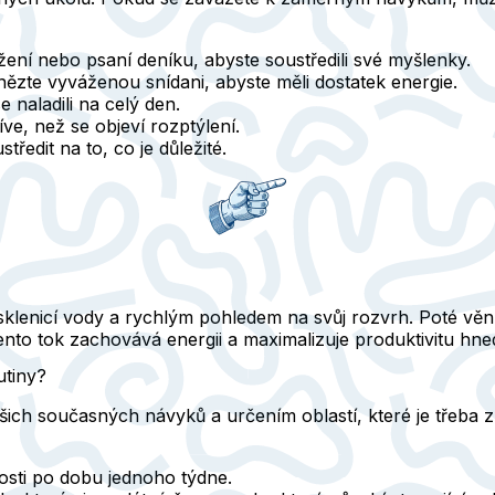
žení nebo psaní deníku, abyste soustředili své myšlenky.
nězte vyváženou snídani, abyste měli dostatek energie.
e naladili na celý den.
ve, než se objeví rozptýlení.
ředit na to, co je důležité.
 sklenicí vody a rychlým pohledem na svůj rozvrh. Poté vě
ento tok zachovává energii a maximalizuje produktivitu hne
utiny?
ich současných návyků a určením oblastí, které je třeba zl
nnosti po dobu jednoho týdne.