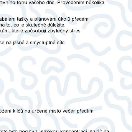
uktivního tónu vašeho dne. Provedením několika
zabalení tašky a plánování úkolů předem.
a to, co je skutečně důležité.
kům, které způsobují zbytečný stres.
se na jasné a smysluplné cíle.
žení klíčů na určené místo večer předtím.
ete tyto hodiny s vysokou koncentrací využít na