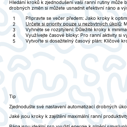
Hledání kroků k zjednodušení vaší ranní rutiny může 
drobných změn si můžete usnadnit efektivní ráno a vý
Připravte se večer předem
: Jako kroky k optim
Určete si priority pouze u nezbytných úkolů
: 
Vyhněte se rozptýlení
: Důležité kroky k minim
Využívejte časové bloky
: Pro ranní aktivity si
Vytvořte si dosažitelný časový plán
: Klíčové kr
Tip
Zjednodušte své nastavení automatizací drobných úkol
Jaké jsou kroky k zajištění maximální ranní produktivit
Rána jsou ideální pro využití energie k plnění smysl