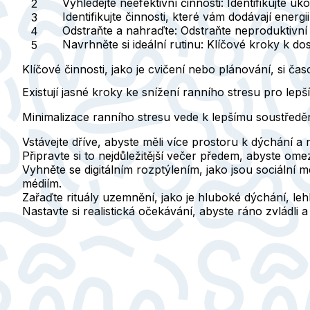
Vyhledejte neefektivní činnosti
: Identifikujte ú
Identifikujte činnosti, které vám dodávají energii
Odstraňte a nahraďte
: Odstraňte neproduktivní
Navrhněte si ideální rutinu
: Klíčové kroky k do
Klíčové činnosti, jako je cvičení nebo plánování, si čas
Existují jasné kroky ke snížení ranního stresu pro lepší
Minimalizace ranního stresu vede k lepšímu soustředění
Vstávejte dříve
, abyste měli více prostoru k dýchání a 
Připravte si to nejdůležitější
večer předem, abyste omezil
Vyhněte se digitálním rozptýlením
, jako jsou sociální
médiím.
Zařaďte rituály uzemnění
, jako je hluboké dýchání, le
Nastavte si realistická očekávání
, abyste ráno zvládli a