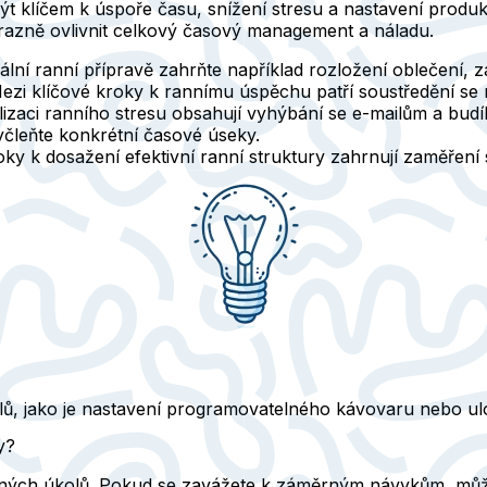
být klíčem k úspoře času, snížení stresu a nastavení prod
razně ovlivnit celkový časový management a náladu.
ální ranní přípravě zahrňte například rozložení oblečení, 
Mezi klíčové kroky k rannímu úspěchu patří soustředění se n
alizaci ranního stresu obsahují vyhýbání se e-mailům a budí
 vyčleňte konkrétní časové úseky.
oky k dosažení efektivní ranní struktury zahrnují zaměření 
ů, jako je nastavení programovatelného kávovaru nebo ulo
y?
uplných úkolů. Pokud se zavážete k záměrným návykům, můž