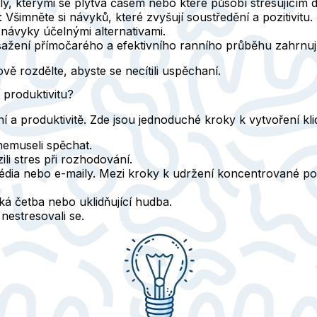
koly, kterými se plýtvá časem nebo které působí stresujícím
: Všimněte si návyků, které zvyšují soustředění a pozitivitu.
 návyky účelnými alternativami.
sažení přímočarého a efektivního ranního průběhu zahrnují
ově rozdělte, abyste se necítili uspěchaní.
 produktivitu?
 a produktivitě. Zde jsou jednoduché kroky k vytvoření kli
nemuseli spěchat.
i stres při rozhodování.
 média nebo e-maily. Mezi kroky k udržení koncentrované po
hká četba nebo uklidňující hudba.
 nestresovali se.