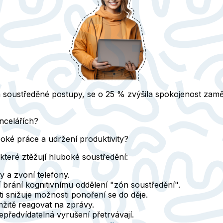
z na soustředěné postupy, se o 25 % zvýšila spokojenost zamě
ncelářích?
oké práce a udržení produktivity?
teré ztěžují hluboké soustředění:
y a zvoní telefony.
 brání kognitivnímu oddělení "zón soustředění".
i snižuje možnosti ponoření se do děje.
mžitě reagovat na zprávy.
nepředvídatelná vyrušení přetrvávají.