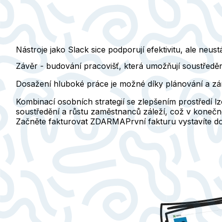
Nástroje jako Slack sice podporují efektivitu, ale neu
Závěr - budování pracovišť, která umožňují soustředě
Dosažení hluboké práce je možné díky plánování a zá
Kombinací osobních strategií se zlepšením prostředí lz
soustředění a růstu zaměstnanců záleží, což v koneč
Začněte fakturovat ZDARMA
První fakturu vystavíte 