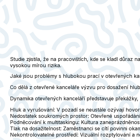
Studie zjistila, že na pracovištích, kde se kladl důra
vysokou mírou rizika.
Jaké jsou problémy s hlubokou prací v otevřených ka
Co dělá z otevřené kanceláře výzvu pro dosažení hlub
Dynamika otevřených kanceláří představuje překážky, k
Hluk a vyrušování
: V pozadí se neustále ozývají hovor
Nedostatek soukromých prostor
: Otevřené uspořádání
Podněcování k multitaskingu
: Kultura zaneprázdněnost
Tlak na dosažitelnost
: Zaměstnanci se cítí povinni oka
Nekontrolovatelné prostředí
: Vizuální rozptylování a 