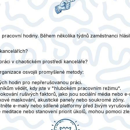
 pracovní hodiny. Během několika týdnů zaměstnanci hlásil
 kancelářích?
 práci v chaotickém prostředí kanceláře?
organizace osvojili promyšlené metody:
tých hodin pro nepřerušovanou práci.
vníkům vědět, kdy jste v "hlubokém pracovním režimu".
blokování rušivých faktorů, jako jsou sociální média nebo e-
vukové maskování, akustické panely nebo soukromé zóny.
tněte e-maily nebo sdílené platformy před živým vyrušová
 je meditace nebo stanovení priorit úkolů, mohou pomoci zle