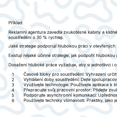
Příklad:
Reklamní agentura zavedla zvukotěsné kabiny a klidné
soustředění o 30 % rychleji.
Jaké strategie podporují hlubokou práci v otevřených
Existují nějaké účinné strategie, jak podpořit hlubokou
Dosažení hluboké práce vyžaduje, aby si jednotlivci i 
Časové bloky pro soustředění
: Vyhrazení urči
Vyhlášení doby soustředění
: Dejte spolupraco
Využívejte technologie
: Používejte aplikace k 
Přepracujte svůj pracovní prostor
: Přidejte z
Podporujte asynchronní komunikaci
: Upřednos
Používejte techniky všímavosti
: Praktiky, jako