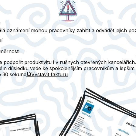
stálá oznámení mohou pracovníky zahltit a odvádět jejich po
ní
měrnosti.
e podpořit produktivitu i v rušných otevřených kancelářích.
ném důsledku vede ke spokojenějším pracovníkům a lepším
do
30 sekund
Vystavit fakturu