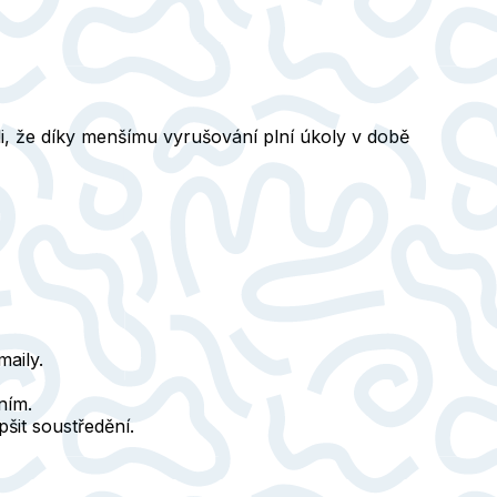
i, že díky menšímu vyrušování plní úkoly v době
maily.
ním.
pšit soustředění.