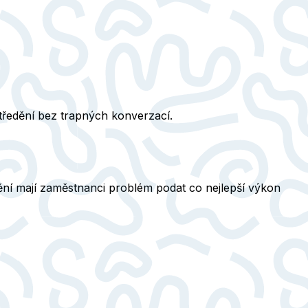
středění bez trapných konverzací.
dění mají zaměstnanci problém podat co nejlepší výkon