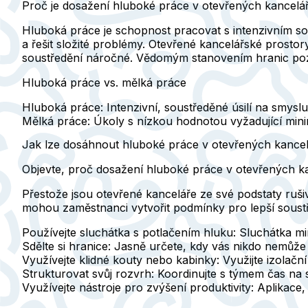
Proč je dosažení hluboké práce v otevřených kancelá
Hluboká práce je schopnost pracovat s intenzivním so
a řešit složité problémy. Otevřené kancelářské prostor
soustředění náročné. Vědomým stanovením hranic pozo
Hluboká práce vs. mělká práce
Hluboká práce
: Intenzivní, soustředěné úsilí na smysl
Mělká práce
: Úkoly s nízkou hodnotou vyžadující minim
Jak lze dosáhnout hluboké práce v otevřených kancel
Objevte, proč dosažení hluboké práce v otevřených kan
Přestože jsou otevřené kanceláře ze své podstaty ru
mohou zaměstnanci vytvořit podmínky pro lepší soustř
Používejte sluchátka s potlačením hluku
: Sluchátka mi
Sdělte si hranice
: Jasně určete, kdy vás nikdo nemůže 
Využívejte klidné kouty nebo kabinky
: Využijte izolačn
Strukturovat svůj rozvrh
: Koordinujte s týmem čas na 
Využívejte nástroje pro zvýšení produktivity
: Aplikace