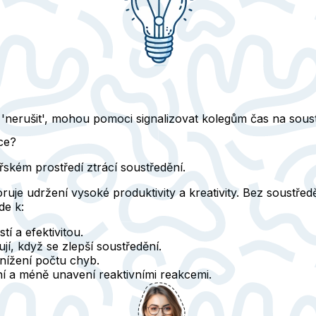
e 'nerušit', mohou pomoci signalizovat kolegům čas na sou
ce?
ském prostředí ztrácí soustředění.
uje udržení vysoké produktivity a kreativity. Bez soustře
de k:
tí a efektivitou.
jí, když se zlepší soustředění.
snížení počtu chyb.
šní a méně unavení reaktivními reakcemi.