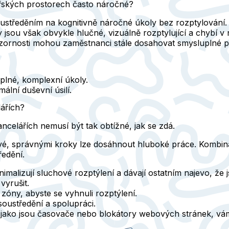
řských prostorech často náročné?
ustředěním na kognitivně náročné úkoly bez rozptylování. 
y jsou však obvykle hlučné, vizuálně rozptylující a chybí v
rnosti mohou zaměstnanci stále dosahovat smysluplné pr
uplné, komplexní úkoly.
ální duševní úsilí.
ářích?
celářích nemusí být tak obtížné, jak se zdá.
šivé, správnými kroky lze dosáhnout hluboké práce. Kombi
edění.
nimalizují sluchové rozptýlení a dávají ostatním najevo, že 
vyrušit.
í zóny, abyste se vyhnuli rozptýlení.
soustředění a spolupráci.
, jako jsou časovače nebo blokátory webových stránek, v