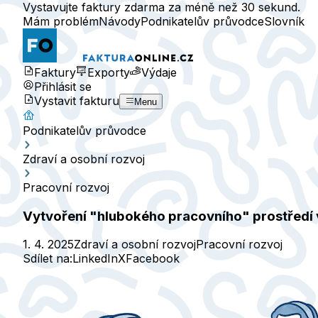
Vystavujte faktury zdarma za méně než 30 sekund.
Mám problém
Návody
Podnikatelův průvodce
Slovník
Faktury
Exporty
Výdaje
Přihlásit se
Vystavit fakturu
Menu
Podnikatelův průvodce
Zdraví a osobní rozvoj
Pracovní rozvoj
Vytvoření "hlubokého pracovního" prostředí 
1. 4. 2025
Zdraví a osobní rozvoj
Pracovní rozvoj
Sdílet na:
LinkedIn
X
Facebook