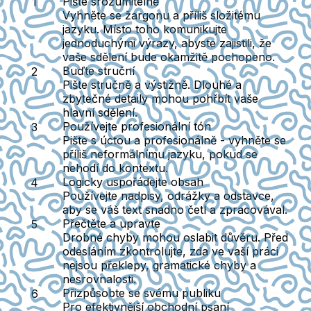
Pište srozumitelně
Vyhněte se žargonu a příliš složitému
jazyku. Místo toho komunikujte
jednoduchými výrazy, abyste zajistili, že
vaše sdělení bude okamžitě pochopeno.
Buďte struční
Pište stručně a výstižně. Dlouhé a
zbytečné detaily mohou pohřbít vaše
hlavní sdělení.
Používejte profesionální tón
Pište s úctou a profesionálně - vyhněte se
příliš neformálnímu jazyku, pokud se
nehodí do kontextu.
Logicky uspořádejte obsah
Používejte nadpisy, odrážky a odstavce,
aby se váš text snadno četl a zpracovával.
Přečtěte a upravte
Drobné chyby mohou oslabit důvěru. Před
odesláním zkontrolujte, zda ve vaší práci
nejsou překlepy, gramatické chyby a
nesrovnalosti.
Přizpůsobte se svému publiku
Pro efektivnější obchodní psaní