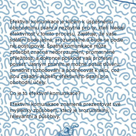
Efektivní komunikace je klíčem k úspěšnému
obchodnímu psaní a nezbytná pro ty, kteří hledají
efektivnost v tomto procesu. Zajišťuje, že vaše
sdělení bude jasné, srozumitelné a bude se podle
něj postupovat. Špatná komunikace může
způsobit značná nedorozumění, promarněné
příležitosti, a dokonce poškodit vaši profesní
pověst. Jasným psaním je možné posílit důvěru,
usnadnit rozhodování a podněcovat k akci, což
jsou zásadní aspekty efektivního psaní pro
obchodní účely.
Co je to efektivní komunikace?
Efektivní komunikace znamená prezentovat své
myšlenky způsobem, který je srozumitelný,
relevantní a působivý.