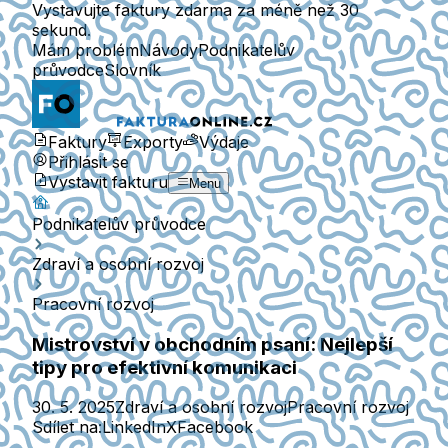
Vystavujte faktury zdarma za méně než 30
sekund.
Mám problém
Návody
Podnikatelův
průvodce
Slovník
Faktury
Exporty
Výdaje
Přihlásit se
Vystavit fakturu
Menu
Podnikatelův průvodce
Zdraví a osobní rozvoj
Pracovní rozvoj
Mistrovství v obchodním psaní: Nejlepší
tipy pro efektivní komunikaci
30. 5. 2025
Zdraví a osobní rozvoj
Pracovní rozvoj
Sdílet na:
LinkedIn
X
Facebook