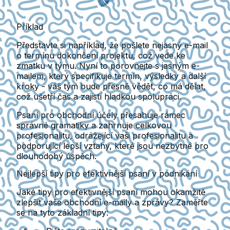
Příklad
Představte si například, že pošlete nejasný e-mail
o termínu dokončení projektu, což vede ke
zmatku v týmu. Nyní to porovnejte s jasným e-
mailem, který specifikuje termín, výsledky a další
kroky - váš tým bude přesně vědět, co má dělat,
což ušetří čas a zajistí hladkou spolupráci.
Psaní pro obchodní účely přesahuje rámec
správné gramatiky a zahrnuje celkovou
profesionalitu, odrážející vaši profesionalitu a
podporující lepší vztahy, které jsou nezbytné pro
dlouhodobý úspěch.
Nejlepší tipy pro efektivnější psaní v podnikání
Jaké tipy pro efektivnější psaní mohou okamžitě
zlepšit vaše obchodní e-maily a zprávy? Zaměřte
se na tyto základní tipy: