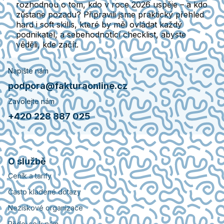
rozhodnou o tom, kdo v roce 2026 uspěje – a kdo
zůstane pozadu? Připravili jsme praktický přehled
hard i soft skills, které by měl ovládat každý
podnikatel, a sebehodnotící checklist, abyste
věděli, kde začít.
Napište nám
podpora@fakturaonline.cz
Zavolejte nám
+420 228 887 025
O službě
Ceník a tarify
Často kladené dotazy
Neziskové organizace
Přidej se k nám