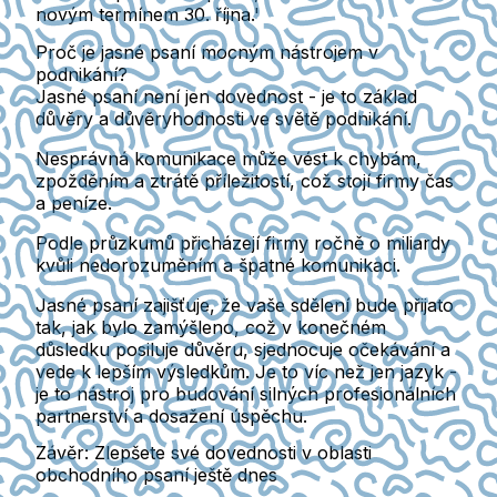
novým termínem 30. října.'
Proč je jasné psaní mocným nástrojem v
podnikání?
Jasné psaní není jen dovednost - je to základ
důvěry a důvěryhodnosti ve světě podnikání.
Nesprávná komunikace může vést k chybám,
zpožděním a ztrátě příležitostí, což stojí firmy čas
a peníze.
Podle průzkumů přicházejí firmy ročně o miliardy
kvůli nedorozuměním a špatné komunikaci.
Jasné psaní zajišťuje, že vaše sdělení bude přijato
tak, jak bylo zamýšleno, což v konečném
důsledku posiluje důvěru, sjednocuje očekávání a
vede k lepším výsledkům. Je to víc než jen jazyk -
je to nástroj pro budování silných profesionálních
partnerství a dosažení úspěchu.
Závěr: Zlepšete své dovednosti v oblasti
obchodního psaní ještě dnes