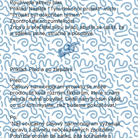
Používejte aktivní hlas
Příklad: Napište "Tým dokončil projekt" místo
"Projekt byl dokončen týmem".
Zkontrolujte srozumitelnost
Znovu si přečtěte svou práci, abyste se ujistili, že
je sdělení jasné, stručné a působivé.
Příklad: Před a po zlepšení
Před:
'Časový harmonogram projektu se může
prodloužit kvůli různým faktorům, které s námi
nemusí nutně souviset. Dejte nám prosím vědět,
co si o tom myslíte, než budeme pokračovat.'
Po:
'Náš současný časový harmonogram vyžaduje
úpravu z důvodu neočekávaných zpoždění.
Potvrďte prosím do pátku, zda souhlasíte s