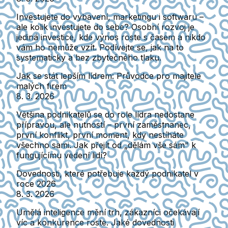
Investujete do vybavení, marketingu i softwaru –
ale kolik investujete do sebe? Osobní rozvoj je
jediná investice, kde výnos roste s časem a nikdo
vám ho nemůže vzít. Podívejte se, jak na to
systematicky a bez zbytečného tlaku.
Jak se stát lepším lídrem: Průvodce pro majitele
malých firem
8. 3. 2026
Většina podnikatelů se do role lídra nedostane
přípravou, ale nutností – první zaměstnanec,
první konflikt, první moment, kdy nestíháte
všechno sami. Jak přejít od „dělám vše sám" k
fungujícímu vedení lidí?
Dovednosti, které potřebuje každý podnikatel v
roce 2026
8. 3. 2026
Umělá inteligence mění trh, zákazníci očekávají
víc a konkurence roste. Jaké dovednosti