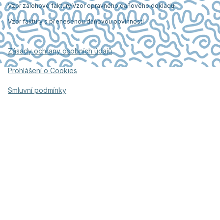
Vzor zálohové faktury
Vzor opravného daňového dokladu
Vzor faktury s přenesenou daňovou povinností
Zásady ochrany osobních údajů
Prohlášení o Cookies
Smluvní podmínky