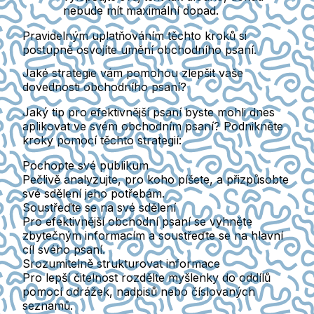
nebude mít maximální dopad.
Pravidelným uplatňováním těchto kroků si
postupně osvojíte umění obchodního psaní.
Jaké strategie vám pomohou zlepšit vaše
dovednosti obchodního psaní?
Jaký tip pro efektivnější psaní byste mohli dnes
aplikovat ve svém obchodním psaní? Podnikněte
kroky pomocí těchto strategií:
Pochopte své publikum
Pečlivě analyzujte, pro koho píšete, a přizpůsobte
své sdělení jeho potřebám.
Soustřeďte se na své sdělení
Pro efektivnější obchodní psaní se vyhněte
zbytečným informacím a soustřeďte se na hlavní
cíl svého psaní.
Srozumitelně strukturovat informace
Pro lepší čitelnost rozdělte myšlenky do oddílů
pomocí odrážek, nadpisů nebo číslovaných
seznamů.