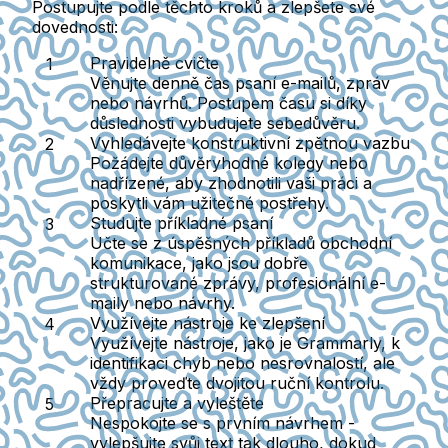
Postupujte podle těchto kroků a zlepšete své
dovednosti:
Pravidelně cvičte
Věnujte denně čas psaní e-mailů, zpráv
nebo návrhů. Postupem času si díky
důslednosti vybudujete sebedůvěru.
Vyhledávejte konstruktivní zpětnou vazbu
Požádejte důvěryhodné kolegy nebo
nadřízené, aby zhodnotili vaši práci a
poskytli vám užitečné postřehy.
Studujte příkladné psaní
Učte se z úspěšných příkladů obchodní
komunikace, jako jsou dobře
strukturované zprávy, profesionální e-
maily nebo návrhy.
Využívejte nástroje ke zlepšení
Využívejte nástroje, jako je Grammarly, k
identifikaci chyb nebo nesrovnalostí, ale
vždy proveďte dvojitou ruční kontrolu.
Přepracujte a vyleštěte
Nespokojte se s prvním návrhem -
vylepšujte svůj text tak dlouho, dokud