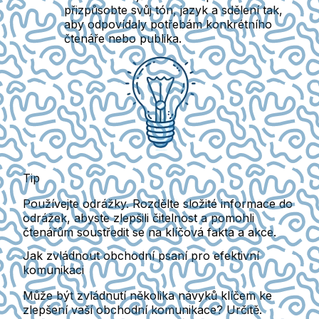
přizpůsobte svůj tón, jazyk a sdělení tak,
aby odpovídaly potřebám konkrétního
čtenáře nebo publika.
Tip
Používejte odrážky. Rozdělte složité informace do
odrážek, abyste zlepšili čitelnost a pomohli
čtenářům soustředit se na klíčová fakta a akce.
Jak zvládnout obchodní psaní pro efektivní
komunikaci
Může být zvládnutí několika návyků klíčem ke
zlepšení vaší obchodní komunikace? Určitě.