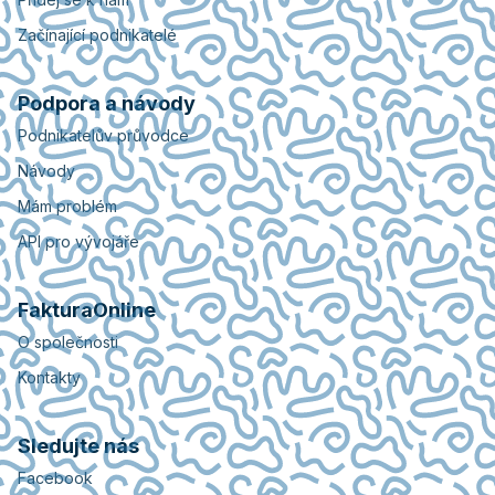
Začínající podnikatelé
Podpora a návody
Podnikatelův průvodce
Návody
Mám problém
API pro vývojáře
FakturaOnline
O společnosti
Kontakty
Sledujte nás
Facebook