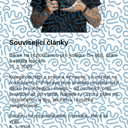
Související články
Dárek na rozloučenou pro kolegu: 15+ tipů, přání
a etiketa loučení
31. 3. 2026
Kolega odchází z práce a vy nevíte, co mu dát na
rozloučenou? Připravili jsme přehled osvědčených
dárků pro kolegyni i kolegu – od osobních přes
praktické až po vtipné. Najdete tu i vzory přání na
rozloučenou a tipy, jak celou rozlučku
zorganizovat.
Osobní rozvoj podnikatele: Investice, která se
vrátí
8. 3. 2026