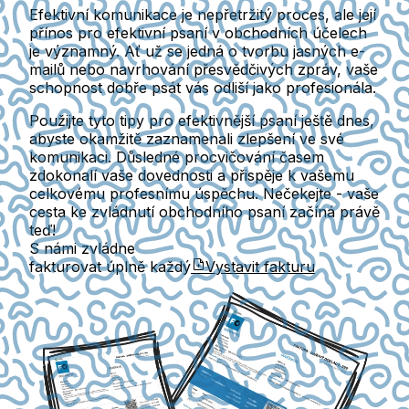
Efektivní komunikace je nepřetržitý proces, ale její
přínos pro efektivní psaní v obchodních účelech
je významný. Ať už se jedná o tvorbu jasných e-
mailů nebo navrhování přesvědčivých zpráv, vaše
schopnost dobře psát vás odliší jako profesionála.
Použijte tyto tipy pro efektivnější psaní ještě dnes,
abyste okamžitě zaznamenali zlepšení ve své
komunikaci. Důsledné procvičování časem
zdokonalí vaše dovednosti a přispěje k vašemu
celkovému profesnímu úspěchu. Nečekejte - vaše
cesta ke zvládnutí obchodního psaní začíná právě
teď!
S námi zvládne
fakturovat úplně každý
Vystavit fakturu