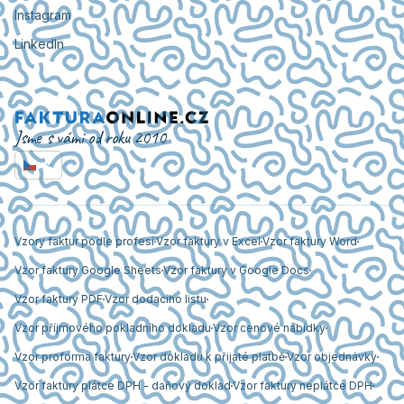
Instagram
LinkedIn
Jsme s vámi od roku 2010
Vzory faktur podle profesí
Vzor faktury v Excel
Vzor faktury Word
Vzor faktury Google Sheets
Vzor faktury v Google Docs
Vzor faktury PDF
Vzor dodacího listu
Vzor příjmového pokladního dokladu
Vzor cenové nabídky
Vzor proforma faktury
Vzor dokladu k přijaté platbě
Vzor objednávky
Vzor faktury plátce DPH - daňový doklad
Vzor faktury neplátce DPH