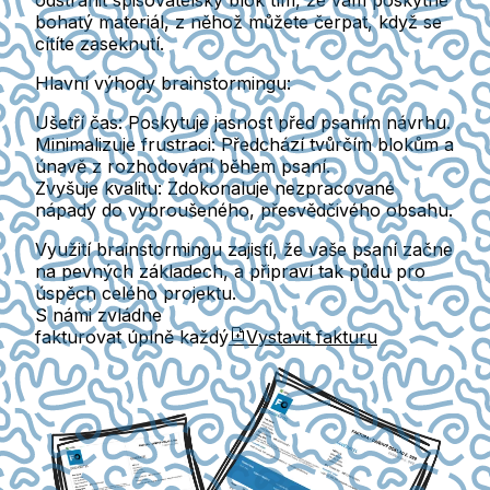
bohatý materiál, z něhož můžete čerpat, když se
cítíte zaseknutí.
Hlavní výhody brainstormingu:
Ušetří čas
: Poskytuje jasnost před psaním návrhu.
Minimalizuje frustraci
: Předchází tvůrčím blokům a
únavě z rozhodování během psaní.
Zvyšuje kvalitu
: Zdokonaluje nezpracované
nápady do vybroušeného, přesvědčivého obsahu.
Využití brainstormingu zajistí, že vaše psaní začne
na pevných základech, a připraví tak půdu pro
úspěch celého projektu.
S námi zvládne
fakturovat úplně každý
Vystavit fakturu