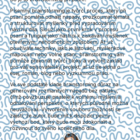
Písemný brainstorming je tvůrčí proces, který při
psaní pomáhá odhalit nápady, prozkoumat témata
a strukturovat myšlenky před vypracováním
návrhu díla. Slouží jako první krok v procesu
psaní a funguje jako nástroj k získávání myšlenek
otevřeným, nehodnotícím způsobem. Ať už
používáte techniky, jako je listování, myšlenkové
mapování nebo volné psaní, brainstorming vám
pomůže překonat tvůrčí bloky a vytvořit základ
pro váš spisovatelský projekt, ať už se jedná o
esej, román, blog nebo výzkumnou práci.
Ve své podstatě klade brainstorming důraz na
generování rozmanitých nápadů bez nátlaku,
čímž povzbuzuje pisatele k volnému myšlení a
odhalování perspektiv, o kterých původně možná
neuvažovali. Vytvořením souboru možností se
zajistí, že autor bude mít k dispozici pevný
výchozí bod, který bude moci zdokonalit a
rozvinout do svého konečného díla.