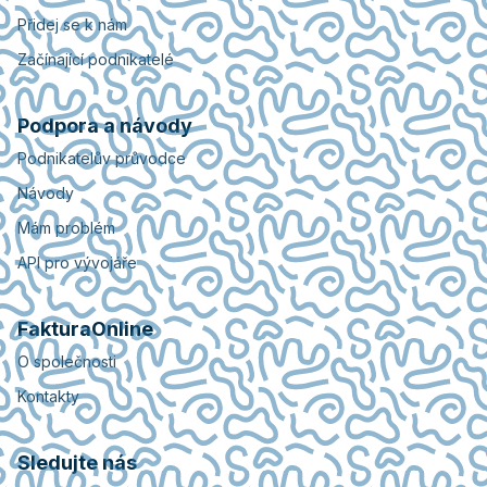
Přidej se k nám
Začínající podnikatelé
Podpora a návody
Podnikatelův průvodce
Návody
Mám problém
API pro vývojáře
FakturaOnline
O společnosti
Kontakty
Sledujte nás