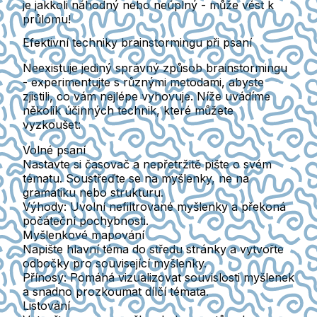
je jakkoli náhodný nebo neúplný - může vést k
průlomu!
Efektivní techniky brainstormingu při psaní
Neexistuje jediný správný způsob brainstormingu
- experimentujte s různými metodami, abyste
zjistili, co vám nejlépe vyhovuje. Níže uvádíme
několik účinných technik, které můžete
vyzkoušet:
Volné psaní
Nastavte si časovač a nepřetržitě pište o svém
tématu. Soustřeďte se na myšlenky, ne na
gramatiku nebo strukturu.
Výhody: Uvolní nefiltrované myšlenky a překoná
počáteční pochybnosti.
Myšlenkové mapování
Napište hlavní téma do středu stránky a vytvořte
odbočky pro související myšlenky.
Přínosy: Pomáhá vizualizovat souvislosti myšlenek
a snadno prozkoumat dílčí témata.
Listování