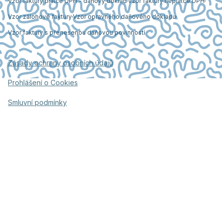
Vzor faktury plátce DPH - daňový doklad
Vzor faktury neplátce DPH
Vzor zálohové faktury
Vzor opravného daňového dokladu
Vzor faktury s přenesenou daňovou povinností
Zásady ochrany osobních údajů
Prohlášení o Cookies
Smluvní podmínky