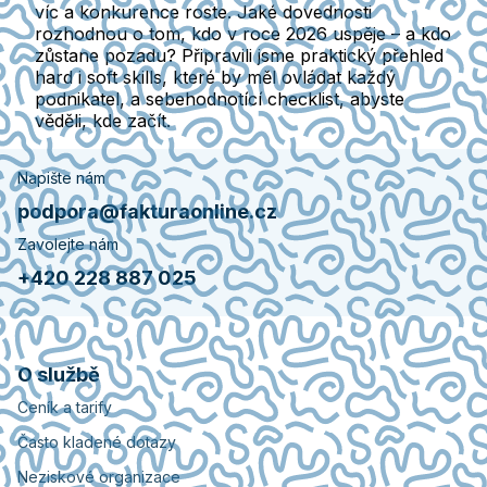
víc a konkurence roste. Jaké dovednosti
rozhodnou o tom, kdo v roce 2026 uspěje – a kdo
zůstane pozadu? Připravili jsme praktický přehled
hard i soft skills, které by měl ovládat každý
podnikatel, a sebehodnotící checklist, abyste
věděli, kde začít.
Napište nám
podpora@fakturaonline.cz
Zavolejte nám
+420 228 887 025
O službě
Ceník a tarify
Často kladené dotazy
Neziskové organizace