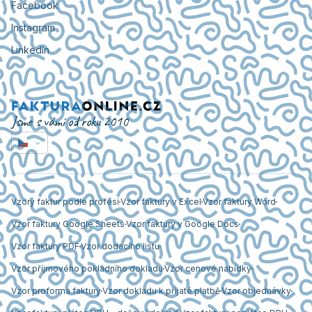
Facebook
Instagram
LinkedIn
Jsme s vámi od roku 2010
Vzory faktur podle profesí
Vzor faktury v Excel
Vzor faktury Word
Vzor faktury Google Sheets
Vzor faktury v Google Docs
Vzor faktury PDF
Vzor dodacího listu
Vzor příjmového pokladního dokladu
Vzor cenové nabídky
Vzor proforma faktury
Vzor dokladu k přijaté platbě
Vzor objednávky