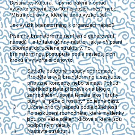
Destinace
,
Kultura
,
Tipy na balení
a odtud
vytvořte spojení jako '10 nejlepších měst' nebo
'Místní potraviny, které je třeba vyzkoušet'.
Jak využít brainstorming k organizaci nápadů
Písemný brainstorming není jen o generování
nápadů - je to také účinný nástroj, jak je při psaní
uspořádat do ucelené struktury. Po
brainstormingu postupujte podle následujících
kroků a vytvořte si osnovu:
Setřiďte podobné nápady dohromady
Projděte si svůj brainstorming a seskupte
příbuzné koncepty nebo témata. Pokud
například píšete příspěvek na blog o
zahradničení, spojte témata jako "druhy
půdy" a "péče o rostliny" do jedné části.
Určete priority nápadů podle důležitosti
Po seskupení rozhodněte, které myšlenky
jsou pro vaše sdělení klíčové a které jsou
podpůrnými detaily.
Nastavte strukturu