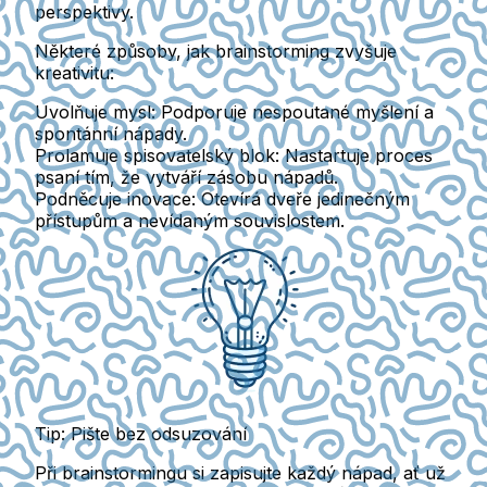
perspektivy.
Některé způsoby, jak brainstorming zvyšuje
kreativitu:
Uvolňuje mysl
: Podporuje nespoutané myšlení a
spontánní nápady.
Prolamuje spisovatelský blok
: Nastartuje proces
psaní tím, že vytváří zásobu nápadů.
Podněcuje inovace
: Otevírá dveře jedinečným
přístupům a nevídaným souvislostem.
Tip: Pište bez odsuzování
Při brainstormingu si zapisujte každý nápad, ať už