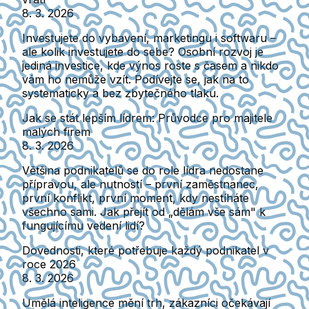
8. 3. 2026
Investujete do vybavení, marketingu i softwaru –
ale kolik investujete do sebe? Osobní rozvoj je
jediná investice, kde výnos roste s časem a nikdo
vám ho nemůže vzít. Podívejte se, jak na to
systematicky a bez zbytečného tlaku.
Jak se stát lepším lídrem: Průvodce pro majitele
malých firem
8. 3. 2026
Většina podnikatelů se do role lídra nedostane
přípravou, ale nutností – první zaměstnanec,
první konflikt, první moment, kdy nestíháte
všechno sami. Jak přejít od „dělám vše sám" k
fungujícímu vedení lidí?
Dovednosti, které potřebuje každý podnikatel v
roce 2026
8. 3. 2026
Umělá inteligence mění trh, zákazníci očekávají