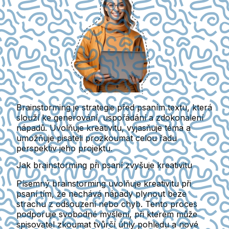
Brainstorming je
strategie před psaním textu
, která
slouží ke
generování, uspořádání a zdokonalení
nápadů
. Uvolňuje kreativitu, vyjasňuje téma a
umožňuje pisateli prozkoumat celou řadu
perspektiv jeho projektu.
Jak brainstorming při psaní zvyšuje kreativitu
Písemný brainstorming uvolňuje kreativitu při
psaní tím, že nechává nápady plynout beze
strachu z odsouzení nebo chyb. Tento proces
podporuje svobodné myšlení, při kterém může
spisovatel zkoumat tvůrčí úhly pohledu a nové