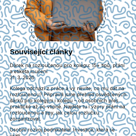
Související články
Dárek na rozloučenou pro kolegu: 15+ tipů, přání
a etiketa loučení
31. 3. 2026
Kolega odchází z práce a vy nevíte, co mu dát na
rozloučenou? Připravili jsme přehled osvědčených
dárků pro kolegyni i kolegu – od osobních přes
praktické až po vtipné. Najdete tu i vzory přání na
rozloučenou a tipy, jak celou rozlučku
zorganizovat.
Osobní rozvoj podnikatele: Investice, která se
vrátí