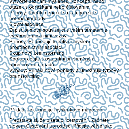
Vytvořte seznam myšlenek, konceptů nebo
otázek s odrážkami nebo číslováním.
Přínosy: Rychle generuje a kategorizuje
potenciální body.
Slovní asociace
Zapisujte slova související s vaším tématem a
vytvářejte mezi nimi vazby.
Přínosy: Podněcuje kreativní myšlení
prostřednictvím asociací.
Skupinový brainstorming
Spolupracujte s ostatními při výměně a
upřesňování nápadů.
Výhody: Přináší nové pohledy a umožňuje týmový
brainstorming.
Příklad: Jak funguje myšlenkové mapování
Představte si, že píšete o 'cestování'. Začněte
slovem
Cestování
uprostřed. Přidejte větve jako