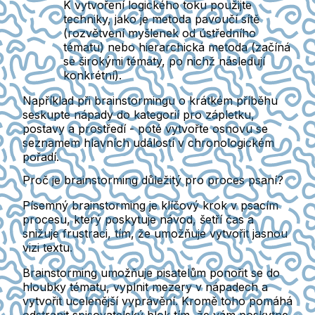
K vytvoření logického toku použijte
techniky, jako je metoda pavoučí sítě
(rozvětvení myšlenek od ústředního
tématu) nebo hierarchická metoda (začíná
se širokými tématy, po nichž následují
konkrétní).
Například při brainstormingu o krátkém příběhu
seskupte nápady do kategorií pro zápletku,
postavy a prostředí - poté vytvořte osnovu se
seznamem hlavních událostí v chronologickém
pořadí.
Proč je brainstorming důležitý pro proces psaní?
Písemný brainstorming je klíčový krok v psacím
procesu, který poskytuje návod, šetří čas a
snižuje frustraci, tím, že umožňuje vytvořit jasnou
vizi textu.
Brainstorming umožňuje pisatelům ponořit se do
hloubky tématu, vyplnit mezery v nápadech a
vytvořit ucelenější vyprávění. Kromě toho pomáhá
odstranit spisovatelský blok tím, že vám poskytne