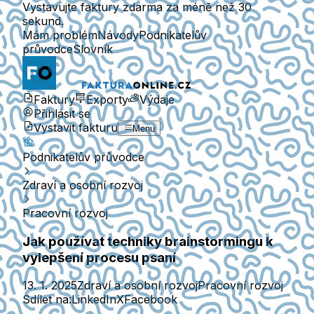
Vystavujte faktury zdarma za méně než 30
sekund.
Mám problém
Návody
Podnikatelův
průvodce
Slovník
Faktury
Exporty
Výdaje
Přihlásit se
Vystavit fakturu
Menu
Podnikatelův průvodce
Zdraví a osobní rozvoj
Pracovní rozvoj
Jak používat techniky brainstormingu k
vylepšení procesu psaní
13. 1. 2025
Zdraví a osobní rozvoj
Pracovní rozvoj
Sdílet na:
LinkedIn
X
Facebook